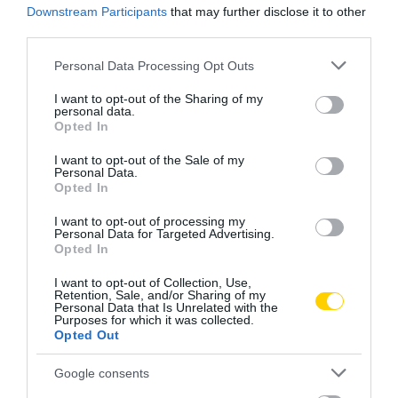
Downstream Participants
that may further disclose it to other
third parties.
ÉLETMÓD
PÉNZÜGY
Please note that this website/app uses one or more Google
Personal Data Processing Opt Outs
services and may gather and store information including but
KÖLTÖZÉS NYUGDÍJAS ÉVEINKBEN – MIKOR ÉS MIÉRT ÉRDEMES
BELEVÁGNI?
not limited to your visit or usage behaviour. You may click to
I want to opt-out of the Sharing of my
personal data.
grant or deny consent to Google and its third-party tags to
2025. MÁRCIUS 24.
Opted In
use your data for below specified purposes in below Google
consent section.
I want to opt-out of the Sale of my
Personal Data.
Opted In
I want to opt-out of processing my
Personal Data for Targeted Advertising.
Opted In
I want to opt-out of Collection, Use,
Retention, Sale, and/or Sharing of my
Personal Data that Is Unrelated with the
Purposes for which it was collected.
Opted Out
Google consents