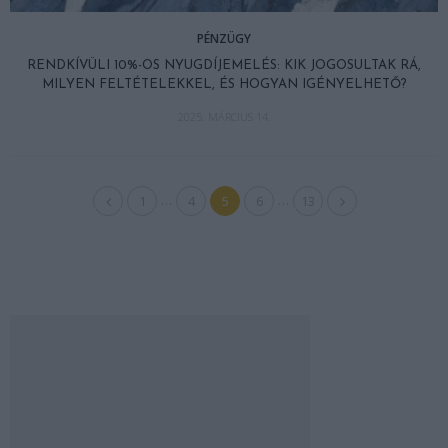
PÉNZÜGY
RENDKÍVÜLI 10%-OS NYUGDÍJEMELÉS: KIK JOGOSULTAK RÁ,
MILYEN FELTÉTELEKKEL, ÉS HOGYAN IGÉNYELHETŐ?
2025. MÁRCIUS 14.
…
…
1
4
5
6
13