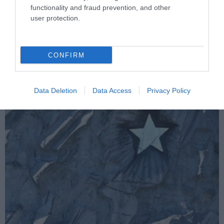
functionality and fraud prevention, and other
user protection.
PÉNZÜGY
ÚJRA ÁRCSÖKKENTÉS AZ ÉLELMISZEREKNÉL – VALÓDI
SEGÍTSÉG VAGY GAZDASÁGI CSAPDA?
CONFIRM
2025. MÁRCIUS 14.
Data Deletion
Data Access
Privacy Policy