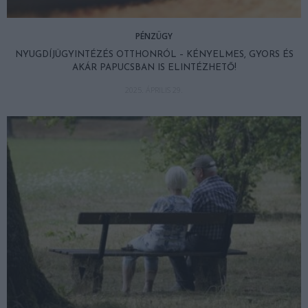
PÉNZÜGY
NYUGDÍJÜGYINTÉZÉS OTTHONRÓL – KÉNYELMES, GYORS ÉS
AKÁR PAPUCSBAN IS ELINTÉZHETŐ!
2025. ÁPRILIS 29.