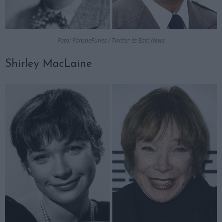
Fotó: FansdeFunes / Twitter és East News
Shirley MacLaine