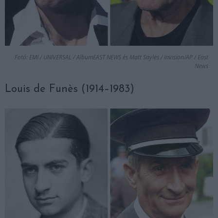
Fotó: EMI / UNIVERSAL / AlbumEAST NEWS és Matt Sayles / Invision/AP / East
News
Louis de Funès (1914–1983)