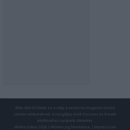
Aktív élet 50 felett: ez a célja a senior.hu magazint olvasó
szenior embereknek. A nyugdíjas évek hasznos és kreatív
eltöltéséhez nyújtunk ötleteket.
Média Online 2026 | Minden jog fenntartva. |
Impresszum