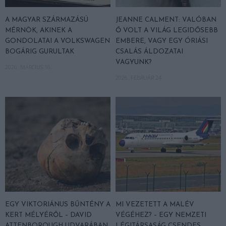
A MAGYAR SZÁRMAZÁSÚ
JEANNE CALMENT: VALÓBAN
MÉRNÖK, AKINEK A
Ő VOLT A VILÁG LEGIDŐSEBB
GONDOLATAI A VOLKSWAGEN
EMBERE, VAGY EGY ÓRIÁSI
BOGÁRIG GURULTAK
CSALÁS ÁLDOZATAI
VAGYUNK?
2026. MÁRCIUS 10.
2026. FEBRUÁR 24.
EGY VIKTORIÁNUS BŰNTÉNY A
MI VEZETETT A MALÉV
KERT MÉLYÉRŐL – DAVID
VÉGÉHEZ? – EGY NEMZETI
ATTENBOROUGH UDVARÁBAN
LÉGITÁRSASÁG CSENDES