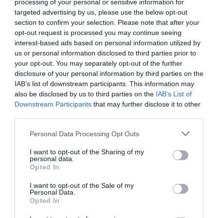
processing of your personal or sensitive information for
targeted advertising by us, please use the below opt-out
section to confirm your selection. Please note that after your
opt-out request is processed you may continue seeing
interest-based ads based on personal information utilized by
us or personal information disclosed to third parties prior to
Fotó: Bruce McBroom / Sygma / Getty Images és Evan Agostini / Invision / AP /
your opt-out. You may separately opt-out of the further
East News
disclosure of your personal information by third parties on the
IAB’s list of downstream participants. This information may
also be disclosed by us to third parties on the
IAB’s List of
Downstream Participants
that may further disclose it to other
third parties.
Please note that this website/app uses one or more Google
Personal Data Processing Opt Outs
services and may gather and store information including but
not limited to your visit or usage behaviour. You may click to
I want to opt-out of the Sharing of my
personal data.
grant or deny consent to Google and its third-party tags to
Opted In
use your data for below specified purposes in below Google
consent section.
I want to opt-out of the Sale of my
Personal Data.
Opted In