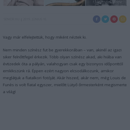
11 legendas szinesz
SENIOR.HU
2019. JÚNIUS 16.
Vagy már elfelejtettük, hogy miként néztek ki.
Nem minden színész fut be gyerekkorában – van, akinél az igazi
siker felnőttfejjel érkezik. Több olyan színész akad, aki hiába van
évtizedek óta a pályán, valahogyan csak egy bizonyos időponttól
emlékszünk rá. Éppen ezért nagyon elcsodálkozunk, amikor
meglátjuk a fiatalkori fotóját. Akár hiszed, akár nem, még Louis de
Funès is volt fiatal egyszer, mielőtt Lütyő őrmesterként megismerte
a világ!