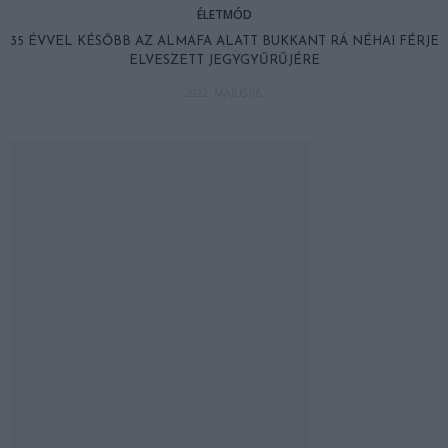
ÉLETMÓD
35 ÉVVEL KÉSŐBB AZ ALMAFA ALATT BUKKANT RÁ NÉHAI FÉRJE
ELVESZETT JEGYGYŰRŰJÉRE
2022. MÁJUS 06.