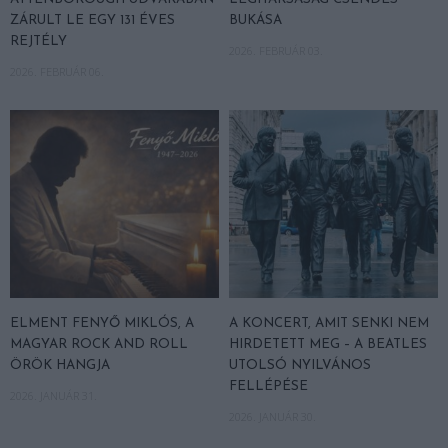
ZÁRULT LE EGY 131 ÉVES
BUKÁSA
REJTÉLY
2026. FEBRUÁR 03.
2026. FEBRUÁR 06.
ELMENT FENYŐ MIKLÓS, A
A KONCERT, AMIT SENKI NEM
MAGYAR ROCK AND ROLL
HIRDETETT MEG – A BEATLES
ÖRÖK HANGJA
UTOLSÓ NYILVÁNOS
FELLÉPÉSE
2026. JANUÁR 31.
2026. JANUÁR 30.