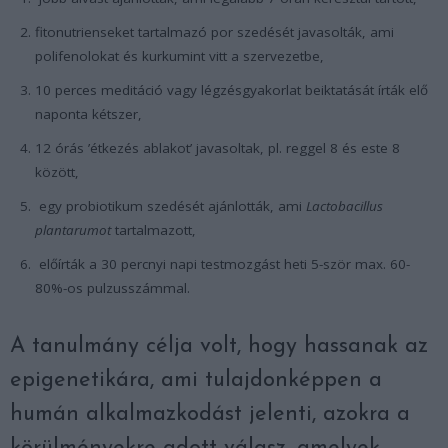
fitonutrienseket tartalmazó por szedését javasolták, ami
polifenolokat és kurkumint vitt a szervezetbe,
10 perces meditáció vagy légzésgyakorlat beiktatását írták elő
naponta kétszer,
12 órás ’étkezés ablakot’ javasoltak, pl. reggel 8 és este 8
között,
egy probiotikum szedését ajánlották, ami
Lactobacillus
plantarumot
tartalmazott,
előírták a 30 percnyi napi testmozgást heti 5-ször max. 60-
80%-os pulzusszámmal.
A tanulmány célja volt, hogy hassanak az
epigenetikára, ami tulajdonképpen a
humán alkalmazkodást jelenti, azokra a