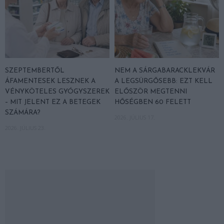
SZEPTEMBERTŐL
NEM A SÁRGABARACKLEKVÁR
ÁFAMENTESEK LESZNEK A
A LEGSÜRGŐSEBB: EZT KELL
VÉNYKÖTELES GYÓGYSZEREK
ELŐSZÖR MEGTENNI
– MIT JELENT EZ A BETEGEK
HŐSÉGBEN 60 FELETT
SZÁMÁRA?
2026. JÚLIUS 17.
2026. JÚLIUS 23.