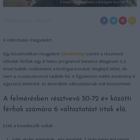
3 evvel csokkentheto a biologiai korunk 1 1
SENIOR.HU
2023. JÚNIUS 24.
6 változtatás magunkért.
Egy közelmúltban megjelent
tanulmány
szerint a résztvevő
idősebb férfiak egy 8 hetes programot betartva átlagosan 3,2
évvel tudták csökkenteni a biológiai korukat. Meglepő lehet, de
nem a csodaszérumot találták fel. A figyelemre méltó eredmény 6
egyszerű életmód- és étrendbeli változtatásnak volt köszönhető.
A felmérésben résztvevő 50-72 év közötti
férfiak számára 6 változtatást írtak elő.
Ezek a következők voltak
jobb alvást ajánlottak, ami legalább 7 órán keresztül tartott,