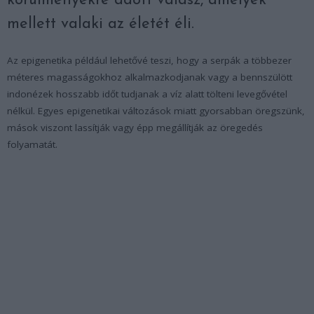
körülményekre adott válasz, amelyek
mellett valaki az életét éli.
Az epigenetika például lehetővé teszi, hogy a serpák a többezer
méteres magasságokhoz alkalmazkodjanak vagy a bennszülött
indonézek hosszabb időt tudjanak a víz alatt tölteni levegővétel
nélkül. Egyes epigenetikai változások miatt gyorsabban öregszünk,
mások viszont lassítják vagy épp megállítják az öregedés
folyamatát.