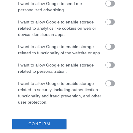
I want to allow Google to send me
personalized advertising.
AJÁNLÓ
I want to allow Google to enable storage
related to analytics like cookies on web or
device identifiers in apps.
I want to allow Google to enable storage
related to functionality of the website or app.
I want to allow Google to enable storage
related to personalization.
I want to allow Google to enable storage
related to security, including authentication
functionality and fraud prevention, and other
MIT EGYÜNK, HA 70 FELETT IS
LEKÓKAD A MUSKÁTLI? NE TE
user protection.
SZERETNÉNK ÖNÁLLÓAN
INDULJ EL ELŐBB A
MENNI A PIACRA?
HŐSÉGBEN – LEHET, HOGY A
NÖVÉNY ESTÉRE MAGÁHOZ
2026. AUGUSZTUS 05.
TÉR
CONFIRM
2026. AUGUSZTUS 04.