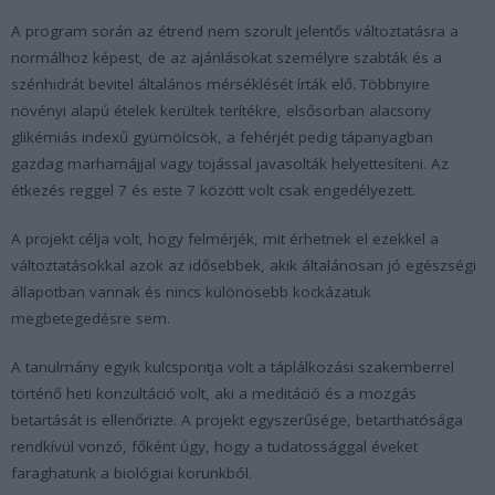
A program során az étrend nem szorult jelentős változtatásra a
normálhoz képest, de az ajánlásokat személyre szabták és a
szénhidrát bevitel általános mérséklését írták elő. Többnyire
növényi alapú ételek kerültek terítékre, elsősorban alacsony
glikémiás indexű gyümölcsök, a fehérjét pedig tápanyagban
gazdag marhamájjal vagy tojással javasolták helyettesíteni. Az
étkezés reggel 7 és este 7 között volt csak engedélyezett.
A projekt célja volt, hogy felmérjék, mit érhetnek el ezekkel a
változtatásokkal azok az idősebbek, akik általánosan jó egészségi
állapotban vannak és nincs különösebb kockázatuk
megbetegedésre sem.
A tanulmány egyik kulcspontja volt a táplálkozási szakemberrel
történő heti konzultáció volt, aki a meditáció és a mozgás
betartását is ellenőrizte. A projekt egyszerűsége, betarthatósága
rendkívül vonzó, főként úgy, hogy a tudatossággal éveket
faraghatunk a biológiai korunkból.