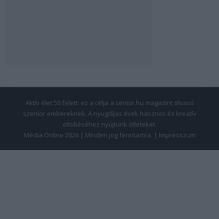
Aktív élet 50 felett: ez a célja a senior.hu magazint olvasó
szenior embereknek. A nyugdíjas évek hasznos és kreatív
eltöltéséhez nyújtunk ötleteket.
Média Online 2026 | Minden jog fenntartva. |
Impresszum