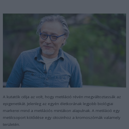
A kutatók célja az volt, hogy metiláció révén megváltoztassák az
epigenetikát. Jelenleg az egyén életkorának legjobb biológiai
markerei mind a metilációs mintákon alapulnak. A metiláció egy
metilcsoport kötődése egy citozinhoz a kromoszómák valamely
területén.