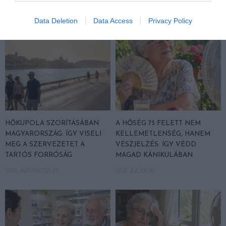
Data Deletion
Data Access
Privacy Policy
HŐKUPOLA SZORÍTÁSÁBAN
A HŐSÉG 75 FELETT NEM
MAGYARORSZÁG: ÍGY VISELI
KELLEMETLENSÉG, HANEM
MEG A SZERVEZETET A
VÉSZJELZÉS: ÍGY VÉDD
TARTÓS FORRÓSÁG
MAGAD KÁNIKULÁBAN
2026. AUGUSZTUS 03.
2026. JÚLIUS 30.