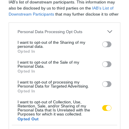
IAB’s list of downstream participants. This information may
also be disclosed by us to third parties on the
IAB’s List of
Downstream Participants
that may further disclose it to other
third parties.
Please note that this website/app uses one or more Google
Personal Data Processing Opt Outs
services and may gather and store information including but
not limited to your visit or usage behaviour. You may click to
I want to opt-out of the Sharing of my
personal data.
grant or deny consent to Google and its third-party tags to
Opted In
use your data for below specified purposes in below Google
consent section.
I want to opt-out of the Sale of my
Personal Data.
NÉPI NAPTÁR NYOMÁBAN:
NÉPI NAPTÁR NYOMÁBAN:
Opted In
AUGUSZTUS ELSŐ FELE –
JÚLIUS MÁSODIK FELE –
I want to opt-out of processing my
LŐRINC A DINNYÉBEN,
VIHARHOZÓ ILLÉS, JAKAB
Personal Data for Targeted Advertising.
NAGYBOLDOGASSZONY
JELEI, ANNA NAPJA ÉS A NYÁR
Opted In
FÉNYE ÉS A NYÁRUTÓ ELSŐ
DEREKÁNAK BÖLCSESSÉGE
SÓHAJA
I want to opt-out of Collection, Use,
2026. JÚLIUS 15.
Retention, Sale, and/or Sharing of my
2026. JÚLIUS 31.
Personal Data that Is Unrelated with the
Purposes for which it was collected.
Opted Out