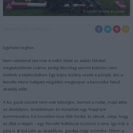
a tunderi kislany es ponija
SENIOR.HU
2019. MÁRCIUS 31.
Egymást segítve.
Nem véletlenül tart már 6 millió felett az alábbi felvétel
megtekintőinek száma, pedig látszólag semmi különös nem
történik a képkockákon. Egy bájos kislány vezeti a póniját, ám a
Noodle névre hallgató négylábú megtorpan a keresztbe fekvő
akadály előtt.
A kis gazdi viszont nem esik kétségbe, leemeli a rudat, majd átlép
az akadályon, lendületesen és biztatóan egy ’hopp’-pal
kommentálva. Ezt követően lova felé fordul, és látszik, várja, hogy
az állat is lépjen – egy ’Noodle’ kiáltással ösztönzi is erre. Így már a
póni is át tud jutni az akadályon, gazdija nagy örömére. Ebben a