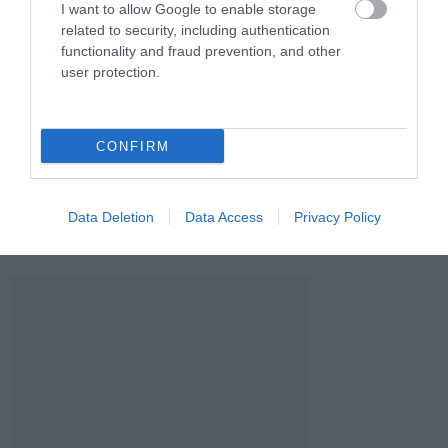
I want to allow Google to enable storage
related to security, including authentication
functionality and fraud prevention, and other
user protection.
REJTVÉNY, MEMÓRIAJÁTÉK
MARIO, KÁRTYA, PUZZLE:
VAGY GYORS REAKCIÓ? NEM
MIÉRT NEM GYEREKES
MINDEGY, MIVEL
JÁTSZANI FELNŐTTKÉNT SEM?
CONFIRM
TORNÁZTATJUK AZ AGYAT
2026. JÚNIUS 23.
2026. JÚLIUS 01.
Data Deletion
Data Access
Privacy Policy