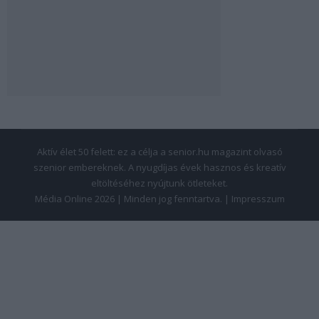
Aktív élet 50 felett: ez a célja a senior.hu magazint olvasó
szenior embereknek. A nyugdíjas évek hasznos és kreatív
eltöltéséhez nyújtunk ötleteket.
Média Online 2026 | Minden jog fenntartva. |
Impresszum