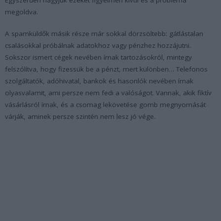
megoldva.
A spamküldők másik része már sokkal dörzsöltebb: gátlástalan
csalásokkal próbálnak adatokhoz vagy pénzhez hozzájutni.
Sokszor ismert cégek nevében írnak tartozásokról, mintegy
felszólítva, hogy fizessük be a pénzt, mert különben… Telefonos
szolgáltatók, adóhivatal, bankok és hasonlók nevében írnak
olyasvalamit, ami persze nem fedi a valóságot. Vannak, akik fiktív
vásárlásról írnak, és a csomag lekövetése gomb megnyomását
várják, aminek persze szintén nem lesz jó vége.