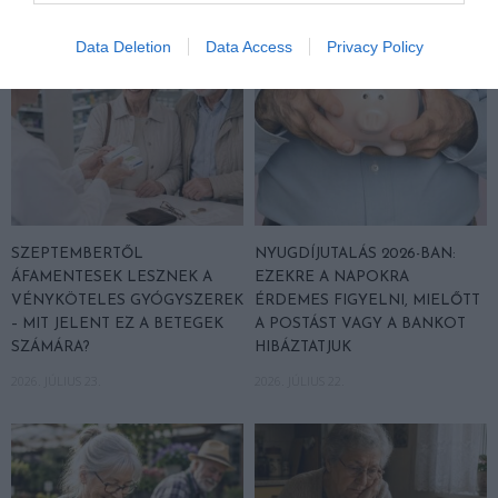
Data Deletion
Data Access
Privacy Policy
SZEPTEMBERTŐL
NYUGDÍJUTALÁS 2026-BAN:
ÁFAMENTESEK LESZNEK A
EZEKRE A NAPOKRA
VÉNYKÖTELES GYÓGYSZEREK
ÉRDEMES FIGYELNI, MIELŐTT
– MIT JELENT EZ A BETEGEK
A POSTÁST VAGY A BANKOT
SZÁMÁRA?
HIBÁZTATJUK
2026. JÚLIUS 23.
2026. JÚLIUS 22.