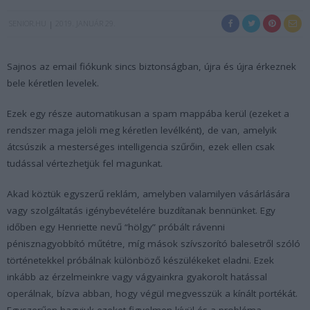
SENIOR.HU
2019. JANUÁR 29.
Sajnos az email fiókunk sincs biztonságban, újra és újra érkeznek
bele kéretlen levelek.
Ezek egy része automatikusan a spam mappába kerül (ezeket a
rendszer maga jelöli meg kéretlen levélként), de van, amelyik
átcsúszik a mesterséges intelligencia szűrőin, ezek ellen csak
tudással vértezhetjük fel magunkat.
Akad köztük egyszerű reklám, amelyben valamilyen vásárlására
vagy szolgáltatás igénybevételére buzdítanak bennünket. Egy
időben egy Henriette nevű “hölgy” próbált rávenni
pénisznagyobbító műtétre, míg mások szívszorító balesetről szóló
történetekkel próbálnak különböző készülékeket eladni. Ezek
inkább az érzelmeinkre vagy vágyainkra gyakorolt hatással
operálnak, bízva abban, hogy végül megvesszük a kínált portékát.
Egyszerűen hagyjuk ezeket figyelmen kívül és a probléma