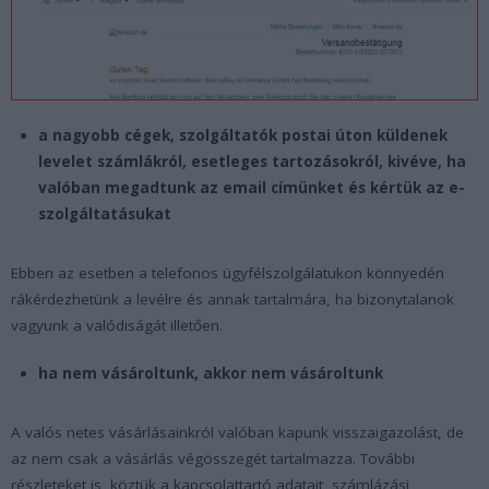
a nagyobb cégek, szolgáltatók postai úton küldenek
levelet számlákról, esetleges tartozásokról, kivéve, ha
valóban megadtunk az email címünket és kértük az e-
szolgáltatásukat
Ebben az esetben a telefonos ügyfélszolgálatukon könnyedén
rákérdezhetünk a levélre és annak tartalmára, ha bizonytalanok
vagyunk a valódiságát illetően.
ha nem vásároltunk, akkor nem vásároltunk
A valós netes vásárlásainkról valóban kapunk visszaigazolást, de
az nem csak a vásárlás végösszegét tartalmazza. További
részleteket is, köztük a kapcsolattartó adatait, számlázási