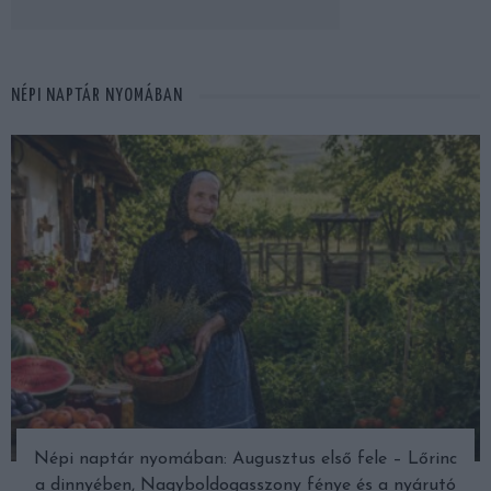
NÉPI NAPTÁR NYOMÁBAN
Népi naptár nyomában: Augusztus első fele – Lőrinc
a dinnyében, Nagyboldogasszony fénye és a nyárutó