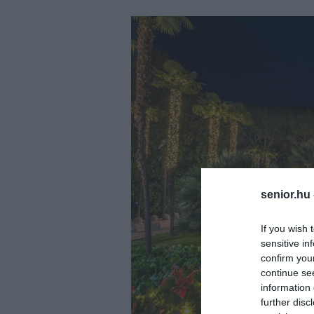
senior.hu
If you wish 
sensitive in
confirm you
continue se
information 
further disc