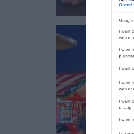
Opted 
Google 
I want t
web or d
I want t
purpose
I want 
I want t
web or d
I want t
or app.
I want t
I want t