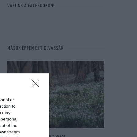
VÁRUNK A FACEBOOKON!
MÁSOK ÉPPEN EZT OLVASSÁK
sonal or
ection to
ou may
 personal
out of the
 downstream
PROGRAM