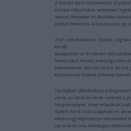
A ’Europe Best Destinations’ (Európa 
európai célpontokat, amelyeket legink
adventi fényekkel és díszekkel dekor
ezeket felkeresni. A lista hosszú, így 
2021-ben Budapest, Opatija, Zágráb és
került!
Budapestet az év minden időszakában 
fantasztikus fekvés, a lenyűgözően dí
bukkanhatunk, ahol forralt bor és sült
kézművesek kínálata. A honlap kiemeli a
Opatijában (Abbáziában) a tengerparti
város, az utcák és terek, valamint a 
hangversenyek, zenei előadások csak t
mellett forró csoki is kapható és dec
Mintha egy képeskönyv elevenedne meg
ciprusok és más különleges dekorációk