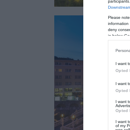
participants
Downstream 
Please note
information 
deny consent
in below Go
Persona
I want t
Opted 
I want t
Opted 
I want 
Advertis
Opted 
I want t
of my P
was col