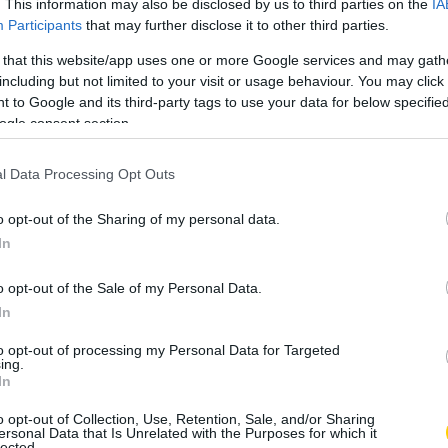
. This information may also be disclosed by us to third parties on the
IA
Participants
that may further disclose it to other third parties.
 that this website/app uses one or more Google services and may gath
including but not limited to your visit or usage behaviour. You may click 
 to Google and its third-party tags to use your data for below specifi
ogle consent section.
l Data Processing Opt Outs
o opt-out of the Sharing of my personal data.
In
o opt-out of the Sale of my Personal Data.
In
to opt-out of processing my Personal Data for Targeted
ing.
In
o opt-out of Collection, Use, Retention, Sale, and/or Sharing
ersonal Data that Is Unrelated with the Purposes for which it
lected.