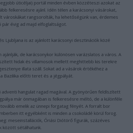
legjobb úticéljai) portál minden évben közzéteszi azokat az
ább felkeresésre ajánl. Idén télen a karácsonyi vásárokat,
ált városkákat rangsorolták, ha lehetőségünk van, érdemes
jó pár évig ad majd elfoglaltságot.
 Ljubljana is az ajánlott karácsonyi desztinációk közé
ajánlják, de karácsonykor különösen varázslatos a város. A
szített hidak és villamosok mellett meghittebb kis terekre
 gesztenye illata száll. Sokat ad a vásárok értékéhez a
 Bazilika előtti teret és a jégpályát.
 adventi hangulat ragad magával. A gyönyörűen feldíszített
jégpálya már önmagában is felkeresésre méltó, de a különféle
ovább emelik az ünnepi forgatag fényét. A forralt bor
emberben itt egyébként is minden a csokoládé körül forog.
: meseinstallációk, Óriási Diótörő figurák, százéves
 között sétálhatunk.