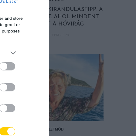
B’s List of
KORATAVASZI KIRÁNDULÁSTIPP: A
KASTÉLYKERT, AHOL MINDENT
er and store
BEBORÍT A HÓVIRÁG
to grant or
ed purposes
2024. FEBRUÁR 28.
ÉLETMÓD