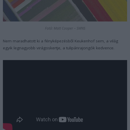
Fotó: Matt Cooper – SWNS
Nem maradhatott ki a fényképezésből Keukenhof sem, a világ
egyik legnagyobb virágoskertje, a tulipánrajongók kedvence.