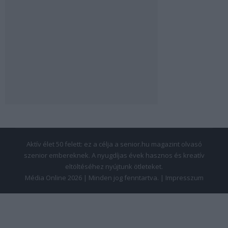
Aktív élet 50 felett: ez a célja a senior.hu magazint olvasó
szenior embereknek. A nyugdíjas évek hasznos és kreatív
eltöltéséhez nyújtunk ötleteket.
Média Online 2026 | Minden jog fenntartva. |
Impresszum