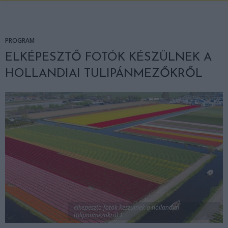
PROGRAM
ELKÉPESZTŐ FOTÓK KÉSZÜLNEK A
HOLLANDIAI TULIPÁNMEZŐKRŐL
elkepeszto fotok keszulnek a hollandiai
tulipanmezokrol 1