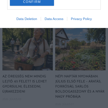
CONFIRM
FÉNYE ÉS A NYÁRUTÓ ELSŐ
DEREKÁNAK BÖLCSESSÉGE
SÓHAJA
2026. JÚLIUS 15.
2026. JÚLIUS 31.
Data Deletion
Data Access
Privacy Policy
AZ ÖREGSÉG NEM MINDIG
NÉPI NAPTÁR NYOMÁBAN:
LEJTŐ: 65 FELETT IS LEHET
JÚLIUS ELSŐ FELE – ARATÁS,
GYORSULNI, ÉLESEDNI,
FORRÓSÁG, SARLÓS
ÚJRAKEZDENI
BOLDOGASSZONY ÉS A NYÁR
NAGY PRÓBÁJA
2026. JÚLIUS 03.
2026. JÚLIUS 01.