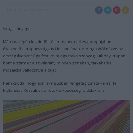
SENIOR.HU
2022. ÁPRILIS 26.
Virágszőnyegek.
Március végén kezdődött és mostanra teljes pompájában
élvezhető a tulipánvirágzás Hollandiában. A magasból nézve az
ország ilyenkor úgy fest, mint egy tarka szőnyeg. Milliónyi tulipán
bontja szirmait a szivárvány minden színében, tarkabarka
mozaikká változtatva a tájat.
Nem csoda, hogy április-májusban rengeteg turista keresi fel
Hollandiát. Készülnek a fotók a közösségi oldalakra is.