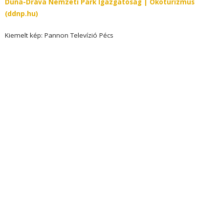
Duna-Dráva Nemzeti Park Igazgatóság | Ökoturizmus
(ddnp.hu)
Kiemelt kép: Pannon Televízió Pécs