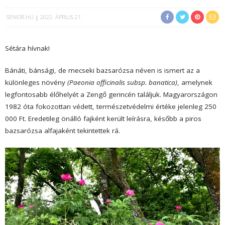
SENIOR.HU
2022. ÁPRILIS 21.
Sétára hívnak!
Bánáti, bánsági, de mecseki bazsarózsa néven is ismert az a
különleges növény
(Paeonia officinalis subsp. banatica)
, amelynek
legfontosabb élőhelyét a Zengő gerincén találjuk. Magyarországon
1982 óta fokozottan védett, természetvédelmi értéke jelenleg 250
000 Ft. Eredetileg önálló fajként került leírásra, később a piros
bazsarózsa alfajaként tekintettek rá.