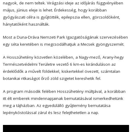
nagyok, de nem teltek. Virágzási ideje az időjárás függvényében
május, június eleje is lehet. Érdekesség, hogy korábban
gyógyászati célra is gyűjtötték, epilepszia ellen, görcsoldóként,
hánytatóként használták.
Most a Duna-Dráva Nemzeti Park Igazgatóságának szervezésében
egy séta keretében is megcsodálhatjuk a Mecsek gyöngyszemét.
A Hosszúhetény közvetlen közelében, a Nagy-mező, Arany-hegy
Természetvédelmi Területre vezető 6 km-es kiránduláson az
érdeklődők a művelt földekkel, kiskertekkel övezett, számtalan
botanikai ritkaságot őrző zöld szigetet kereshetik fel.
A program második felében Hosszúhetény múltjával, a korábban
itt élt emberek mindennapjainak bemutatásával ismerkedhetünk
meg a tájházban. Az egyedülálló gyűjtemény bemutatása
lepénykóstolással zárul és lesz felejthetetlen a nap.