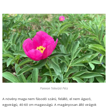
Pannon Televízió Pécs
A növény maga nem fásodó szárú, felálló, el nem ágazó,
egyvirágú, 40-60 cm magasságú. A magányosan álló virágok