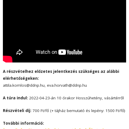
A részvételhez előzetes jelentkezés szükséges az alábbi
elérhetőségeken:
attila.komlos@ddnp.hu, eva.horvath@ddnp.hu
A túra indul:
2022-04-23-án 10 órakor Hosszúhetény, vásártérről
Részvételi díj:
700 Ft/fő (+ tájház bemutató és lepény: 1500 Ft/fő)
További információ: