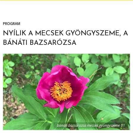
PROGRAM
NYÍLIK A MECSEK GYÖNGYSZEME, A
BÁNÁTI BAZSARÓZSA
banati bazsarozsa mecsek gyongyszeme 01