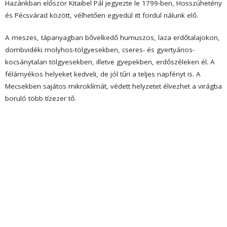
Hazánkban először Kitaibel Pál jegyezte le 1799-ben, Hosszúhetény
és Pécsvárad között, vélhetően egyedül itt fordul nálunk elő.
A meszes, tápanyagban bővelkedő humuszos, laza erdőtalajokon,
dombvidéki molyhos-tölgyesekben, cseres- és gyertyános-
kocsánytalan tölgyesekben, illetve gyepekben, erdőszéleken él. A
félárnyékos helyeket kedveli, de jól tűri a teljes napfényt is. A
Mecsekben sajátos mikroklímát, védett helyzetet élvezhet a virágba
boruló több tízezer tő.