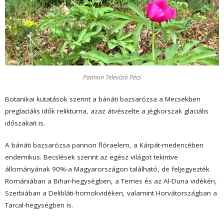
Pannon Televízió Pécs
Botanikai kutatások szerint a bánáti bazsarózsa a Mecsekben
preglaciális idők reliktuma, azaz átvészelte a jégkorszak glaciális
időszakait is.
A bánáti bazsarózsa pannon flóraelem, a Kárpát-medencében
endemikus. Becslések szerint az egész világot tekintve
állományának 90%-a Magyarországon található, de feljegyezték
Romániában a Bihar-hegységben, a Temes és az Al-Duna vidékén,
Szerbiában a Delibláti-homokvidéken, valamint Horvátországban a
Tarcal-hegységben is.