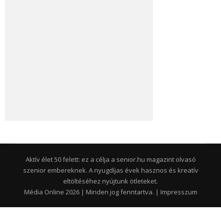
Aktív élet 50 felett: ez a célja a senior.hu magazint olvasó
szenior embereknek. A nyugdíjas évek hasznos és kreatív
eltöltéséhez nyújtunk ötleteket.
Média Online 2026 | Minden jog fenntartva. |
Impresszum