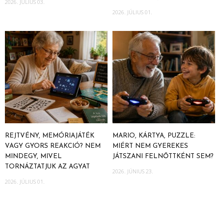
2026. JÚLIUS 03.
2026. JÚLIUS 01.
REJTVÉNY, MEMÓRIAJÁTÉK
MARIO, KÁRTYA, PUZZLE:
VAGY GYORS REAKCIÓ? NEM
MIÉRT NEM GYEREKES
MINDEGY, MIVEL
JÁTSZANI FELNŐTTKÉNT SEM?
TORNÁZTATJUK AZ AGYAT
2026. JÚNIUS 23.
2026. JÚLIUS 01.