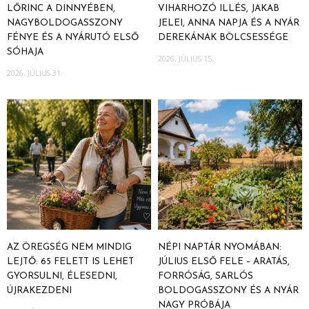
LŐRINC A DINNYÉBEN,
VIHARHOZÓ ILLÉS, JAKAB
NAGYBOLDOGASSZONY
JELEI, ANNA NAPJA ÉS A NYÁR
FÉNYE ÉS A NYÁRUTÓ ELSŐ
DEREKÁNAK BÖLCSESSÉGE
SÓHAJA
2026. JÚLIUS 15.
2026. JÚLIUS 31.
AZ ÖREGSÉG NEM MINDIG
NÉPI NAPTÁR NYOMÁBAN:
LEJTŐ: 65 FELETT IS LEHET
JÚLIUS ELSŐ FELE – ARATÁS,
GYORSULNI, ÉLESEDNI,
FORRÓSÁG, SARLÓS
ÚJRAKEZDENI
BOLDOGASSZONY ÉS A NYÁR
NAGY PRÓBÁJA