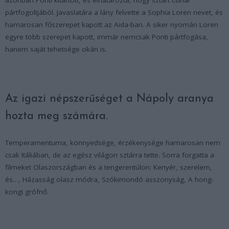
pártfogoltjából. Javaslatára a lány felvette a Sophia Loren nevet, és
hamarosan főszerepet kapott az Aida-ban. A siker nyomán Loren
egyre több szerepet kapott, immár nemcsak Ponti pártfogása,
hanem saját tehetsége okán is.
Az igazi népszerűséget a Nápoly aranya
hozta meg számára.
Temperamentuma, könnyedsége, érzékenysége hamarosan nem
csak Itáliában, de az egész világon sztárra tette. Sorra forgatta a
filmeket Olaszországban és a tengerentúlon: Kenyér, szerelem,
és…, Házasság olasz módra, Szókimondó asszonyság, A hong-
kongi grófnő.