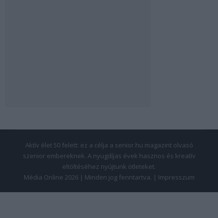
Aktív élet 50 felett: ez a célja a senior.hu magazint olvasó
szenior embereknek. A nyugdíjas évek hasznos és kreatív
eltöltéséhez nyújtunk ötleteket.
Média Online 2026 | Minden jog fenntartva. |
Impresszum