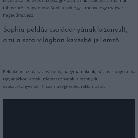
kezét adta. 50 éves házasságuk alatt 2 fiuk született, a ma már
többszörös nagymama Sophia-nak egyik menye egy magyar
hegedűművész.
Sophia példás családanyának bizonyult,
ami a sztárvilágban kevésbé jellemző.
Példaképe az olasz anyáknak, nagymamáknak, háziasszonyoknak.
Ugyanakkor remek üzletasszonynak is bizonyult,
szakácskönyveket írt, szemüvegkeretet reklámozott.