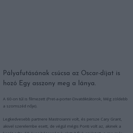
Pályafutásának csúcsa az Oscar-díjat is
hozó Egy asszony meg a lánya.
A 60-on túl is filmezett (Pret-a-porter-Divatdiktátorok, Még zöldebb
a szomszéd nője).
Legkedvesebb partnere Mastroianni volt, és persze Cary Grant,
akivel szerelembe esett, de végül mégis Ponti volt az, akinek a