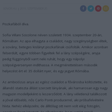
SENIOR.HU
2019. SZEPTEMBER 20.
Piszkafából díva.
Sofia Villani Scicolone néven született 1934. szeptember 20-án,
Rómában. Az apa elhagyta a családot, nagy szegénységben éltek,
a sovány, beteges kislányt piszkafának csúfolták. Amikor azonban
felserdült, egyre többen figyeltek fel a lány szépségére, anyja
pedig függönyből varrt neki ruhát, hogy egy nápolyi
szépségversenyen indíthassa. A megmérettetésen második
helyezést ért el: 35 dollárt nyer, és egy jegyet Rómába.
Az ambiciózus anya az egész családot a fővárosba költöztette, és
állandó statiszta állást szerzett lányának, aki hamarosan egy nagy
magazin modelljeként is leszerződött. A lány véletlenül találkozott
a jóval idősebb, nős Carlo Ponti producerrel, aki próbafelvételre
hívta. Nehéz elképzelni, de állítólag ott nem volt elég fotogén,
azonban Ponti kitartott, és elhatározta, hogy sztárt csinál