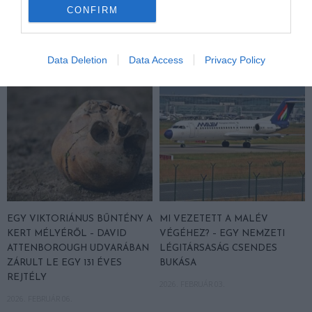
BOGÁRIG GURULTAK
CSALÁS ÁLDOZATAI
CONFIRM
VAGYUNK?
2026. MÁRCIUS 10.
2026. FEBRUÁR 24.
Data Deletion
Data Access
Privacy Policy
EGY VIKTORIÁNUS BŰNTÉNY A
MI VEZETETT A MALÉV
KERT MÉLYÉRŐL – DAVID
VÉGÉHEZ? – EGY NEMZETI
ATTENBOROUGH UDVARÁBAN
LÉGITÁRSASÁG CSENDES
ZÁRULT LE EGY 131 ÉVES
BUKÁSA
REJTÉLY
2026. FEBRUÁR 03.
2026. FEBRUÁR 06.