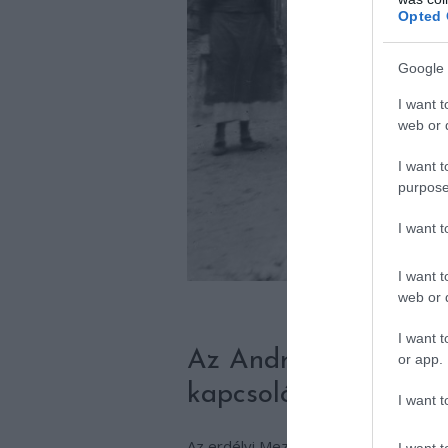
Opted 
Google 
I want t
web or d
I want t
purpose
I want 
I want t
web or d
For
I want t
Az András-napi szok
or app.
kapcsolódik.
I want t
Az erdélyi Mezőpaniton a református l
I want t