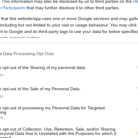
. This information may also be disclosed by us to third parties on the
IA
Participants
that may further disclose it to other third parties.
k az Andrások névnapja, ez
 that this website/app uses one or more Google services and may gath
apja, hagyományokkal teli nap.
including but not limited to your visit or usage behaviour. You may click 
 to Google and its third-party tags to use your data for below specifi
ogle consent section.
a már véget érnek a mulatságok. Szeged környékén úgy
lyenkor, november végén kezdődtek a disznótorok, ezért
l Data Processing Opt Outs
.
o opt-out of the Sharing of my personal data.
In
o opt-out of the Sale of my Personal Data.
In
to opt-out of processing my Personal Data for Targeted
ing.
In
o opt-out of Collection, Use, Retention, Sale, and/or Sharing
ersonal Data that Is Unrelated with the Purposes for which it
lected.