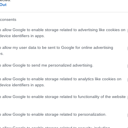
Out
consents
o allow Google to enable storage related to advertising like cookies on
evice identifiers in apps.
o allow my user data to be sent to Google for online advertising
s.
to allow Google to send me personalized advertising.
o allow Google to enable storage related to analytics like cookies on
evice identifiers in apps.
rás: KORENCHY LÁSZLÓ/Fortepan
o allow Google to enable storage related to functionality of the website
ások legtöbbje a párválasztáshoz
o allow Google to enable storage related to personalization.
ányoknak az udvaron kellett csillagokat gyűjtenie a
o allow Google to enable storage related to security, including