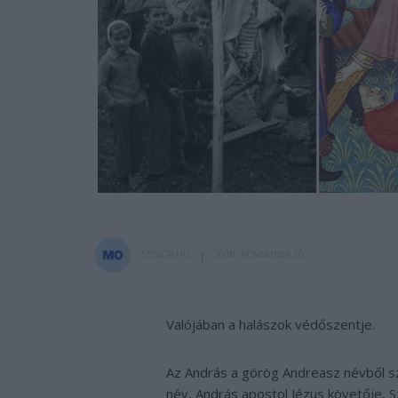
SENIOR.HU
2018. NOVEMBER 30.
Valójában a halászok védőszentje.
Az András a görög Andreasz névből szár
név, András apostol Jézus követője, 