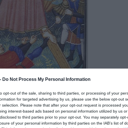
 -
Do Not Process My Personal Information
to opt-out of the sale, sharing to third parties, or processing of your per
formation for targeted advertising by us, please use the below opt-out s
edorman.homestead.com/Wikimedia Commons
r selection. Please note that after your opt-out request is processed y
eing interest-based ads based on personal information utilized by us or
na, halászattal foglalkozott, ezért a halászok
disclosed to third parties prior to your opt-out. You may separately opt-
agyarok „disznóölő Szent András”-ként emlegetjük.
losure of your personal information by third parties on the IAB’s list of