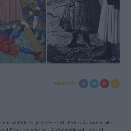
disznoolo szent adndras
MEGOSZTÁS
mazó férfinév, jelentése: férfi, férfias. Az András bibliai
Szent Péter testvére volt. A görögök között végzett