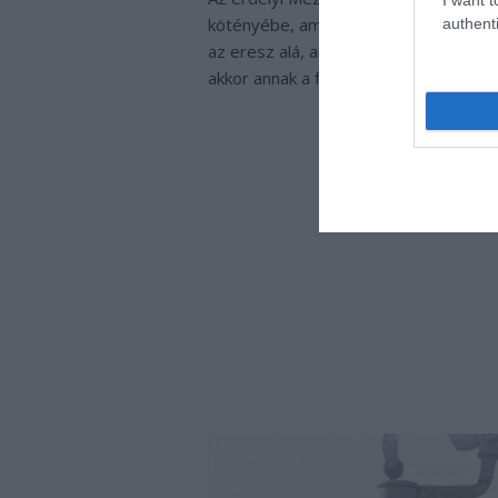
kötényébe, ami után megálmodta, hogy
authenti
az eresz alá, amit az éjféli misére vi
akkor annak a fia vagy rokona lesz a fé