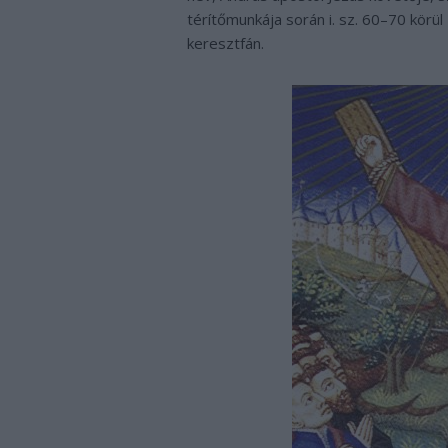
térítőmunkája során i. sz. 60–70 körü
keresztfán.