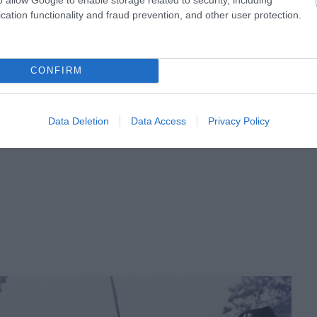
 ki lesz a vőlegénye. A palóc lányok viszont almát dugtak
cation functionality and fraud prevention, and other user protection.
ttek később magukkal. Ha közben valaki megszólította őket,
rjük a jóslás szerint.
CONFIRM
Data Deletion
Data Access
Privacy Policy