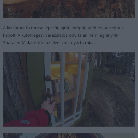
A kiszáradt fa törzse lépcsőt, ajtót, lámpát, tetőt és polcokat is
kapott. A különleges, varázslatos odú talán némileg enyhíti
Sharalee fájdalmát is az elvesztett nyárfa miatt.