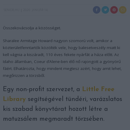
SENIOR.HU
2020. JANUÁR 14.
Összekovácsolja a közösséget.
Sharalee Armitage Howard nagyon szomorú volt, amikor a
közterületfenntartók közölték vele, hogy balesetveszély miatt ki
kell vágnia a kiszáradt, 110 éves fekete nyárfát a háza előtt. Az
Idaho államban, Coeur d’Alene-ben élő nő rajongott a gyönyörű
fáért. Elhatározta, hogy mindent megtesz azért, hogy amit lehet,
megőrizzen a törzsből.
Egy non-profit szervezet, a
Little Free
Library
segítségével tündéri, varázslatos
kis szabad könyvtárat hozott létre a
matuzsálem megmaradt törzsében.