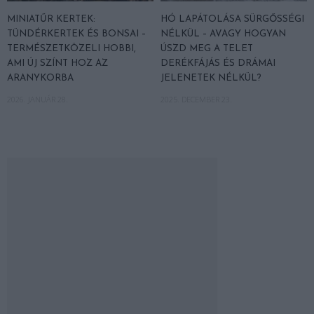
MINIATŰR KERTEK:
HÓ LAPÁTOLÁSA SÜRGŐSSÉGI
TÜNDÉRKERTEK ÉS BONSAI –
NÉLKÜL – AVAGY HOGYAN
TERMÉSZETKÖZELI HOBBI,
ÚSZD MEG A TELET
AMI ÚJ SZÍNT HOZ AZ
DERÉKFÁJÁS ÉS DRÁMAI
ARANYKORBA
JELENETEK NÉLKÜL?
2026. JANUÁR 28.
2025. DECEMBER 23.