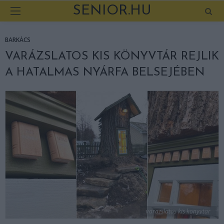
SENIOR.HU
BARKÁCS
VARÁZSLATOS KIS KÖNYVTÁR REJLIK
A HATALMAS NYÁRFA BELSEJÉBEN
varazslatos kis konyvtar