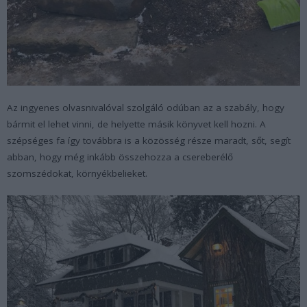
Az ingyenes olvasnivalóval szolgáló odúban az a szabály, hogy
bármit el lehet vinni, de helyette másik könyvet kell hozni. A
szépséges fa így továbbra is a közösség része maradt, sőt, segít
abban, hogy még inkább összehozza a csereberélő
szomszédokat, környékbelieket.