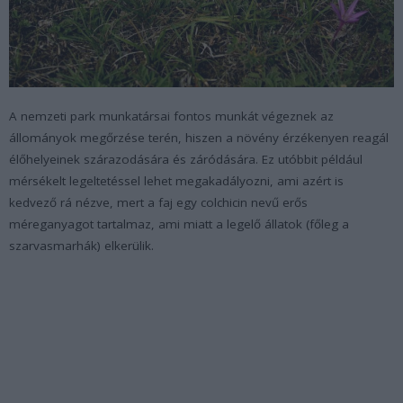
A nemzeti park munkatársai fontos munkát végeznek az
állományok megőrzése terén, hiszen a növény érzékenyen reagál
élőhelyeinek szárazodására és záródására. Ez utóbbit például
mérsékelt legeltetéssel lehet megakadályozni, ami azért is
kedvező rá nézve, mert a faj egy colchicin nevű erős
méreganyagot tartalmaz, ami miatt a legelő állatok (főleg a
szarvasmarhák) elkerülik.