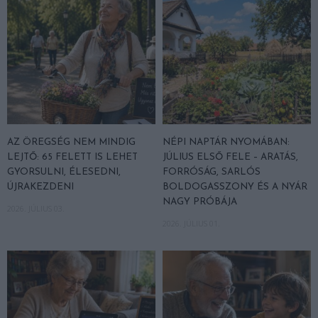
AZ ÖREGSÉG NEM MINDIG
NÉPI NAPTÁR NYOMÁBAN:
LEJTŐ: 65 FELETT IS LEHET
JÚLIUS ELSŐ FELE – ARATÁS,
GYORSULNI, ÉLESEDNI,
FORRÓSÁG, SARLÓS
ÚJRAKEZDENI
BOLDOGASSZONY ÉS A NYÁR
NAGY PRÓBÁJA
2026. JÚLIUS 03.
2026. JÚLIUS 01.