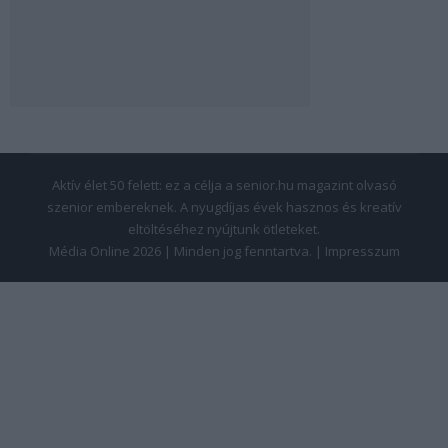
Aktív élet 50 felett: ez a célja a senior.hu magazint olvasó
szenior embereknek. A nyugdíjas évek hasznos és kreatív
eltöltéséhez nyújtunk ötleteket.
Média Online 2026 | Minden jog fenntartva. |
Impresszum