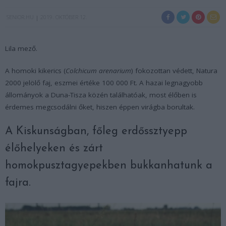
SENIOR.HU
2019. OKTÓBER 12.
Lila mező.
A homoki kikerics (
Colchicum arenarium
) fokozottan védett, Natura
2000 jelölő faj, eszmei értéke 100 000 Ft. A hazai legnagyobb
állományok a Duna-Tisza közén találhatóak, most élőben is
érdemes megcsodálni őket, hiszen éppen virágba borultak.
A Kiskunságban, főleg erdőssztyepp
élőhelyeken és zárt
homokpusztagyepekben bukkanhatunk a
fajra.