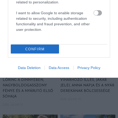
AJÁNLÓ
related to personalization.
I want to allow Google to enable storage
related to security, including authentication
functionality and fraud prevention, and other
user protection.
CONFIRM
Data Deletion
Data Access
Privacy Policy
NÉPI NAPTÁR NYOMÁBAN:
NÉPI NAPTÁR NYOMÁBAN:
AUGUSZTUS ELSŐ FELE –
JÚLIUS MÁSODIK FELE –
LŐRINC A DINNYÉBEN,
VIHARHOZÓ ILLÉS, JAKAB
NAGYBOLDOGASSZONY
JELEI, ANNA NAPJA ÉS A NYÁR
FÉNYE ÉS A NYÁRUTÓ ELSŐ
DEREKÁNAK BÖLCSESSÉGE
SÓHAJA
2026. JÚLIUS 15.
2026. JÚLIUS 31.