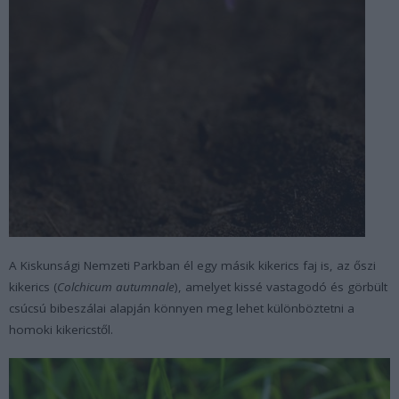
A Kiskunsági Nemzeti Parkban él egy másik kikerics faj is, az őszi
kikerics (
Colchicum autumnale
), amelyet kissé vastagodó és görbült
csúcsú bibeszálai alapján könnyen meg lehet különböztetni a
homoki kikericstől.