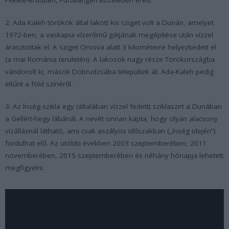
2. Ada Kaleh törökök által lakott kis sziget volt a Dunán, amelyet
1972-ben, a vaskapui vízerőmű gátjának megépítése után vízzel
árasztottak el. A sziget Orsova alatt 3 kilométerre helyezkedett el
(a mai Románia területén). A lakosok nagy része Törökországba
vándorolt ki, mások Dobrudzsába települtek át. Ada-Kaleh pedig
eltűnt a föld színéről.
3. Az Ínség-szikla egy (általában vízzel fedett) sziklaszirt a Dunában
a Gellért-hegy lábánál. A nevét onnan kapta, hogy olyan alacsony
vízállásnál látható, ami csak aszályos időszakban („ínség idején”)
fordulhat elő. Az utóbbi években 2003 szeptemberében, 2011
novemberében, 2015 szeptemberében és néhány hónapja lehetett
megfigyelni.