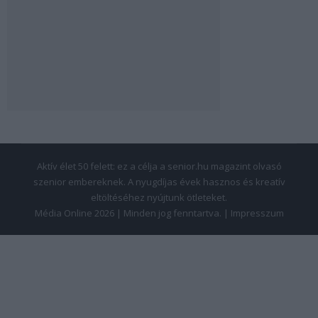
Aktív élet 50 felett: ez a célja a senior.hu magazint olvasó
szenior embereknek. A nyugdíjas évek hasznos és kreatív
eltöltéséhez nyújtunk ötleteket.
Média Online 2026 | Minden jog fenntartva. |
Impresszum