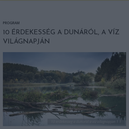
PROGRAM
10 ÉRDEKESSÉG A DUNÁRÓL, A VÍZ
VILÁGNAPJÁN
10 erdekesseg a dunarol a viz vilagnapjan 1 1