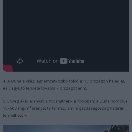
4. A Duna a világ legnemzetközibb folyója: 10 országon halad át,
és vízgyűjtő területe további 7 országot érint.
5. Elvileg akár aranyat is moshatnánk a folyóban: a Duna homokja
10–600 mg/m³ aranyat tartalmaz, ami a gazdaságosság határán
termelhető ki.