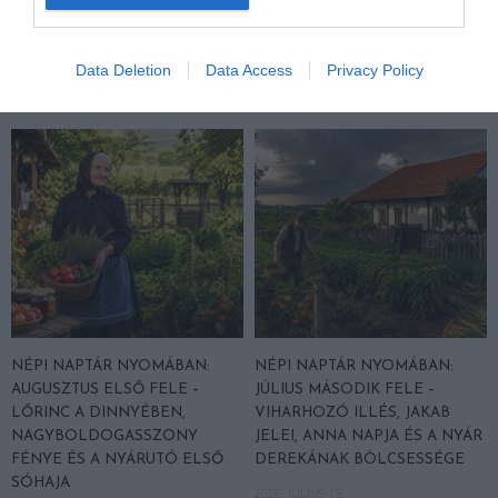
Data Deletion
Data Access
Privacy Policy
AJÁNLÓ
NÉPI NAPTÁR NYOMÁBAN:
NÉPI NAPTÁR NYOMÁBAN:
AUGUSZTUS ELSŐ FELE –
JÚLIUS MÁSODIK FELE –
LŐRINC A DINNYÉBEN,
VIHARHOZÓ ILLÉS, JAKAB
NAGYBOLDOGASSZONY
JELEI, ANNA NAPJA ÉS A NYÁR
FÉNYE ÉS A NYÁRUTÓ ELSŐ
DEREKÁNAK BÖLCSESSÉGE
SÓHAJA
2026. JÚLIUS 15.