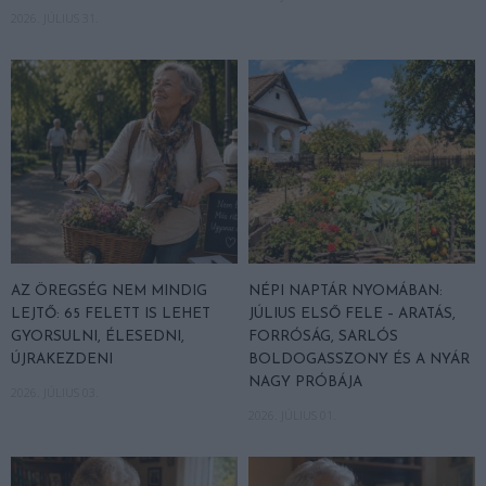
2026. JÚLIUS 31.
AZ ÖREGSÉG NEM MINDIG
NÉPI NAPTÁR NYOMÁBAN:
LEJTŐ: 65 FELETT IS LEHET
JÚLIUS ELSŐ FELE – ARATÁS,
GYORSULNI, ÉLESEDNI,
FORRÓSÁG, SARLÓS
ÚJRAKEZDENI
BOLDOGASSZONY ÉS A NYÁR
NAGY PRÓBÁJA
2026. JÚLIUS 03.
2026. JÚLIUS 01.