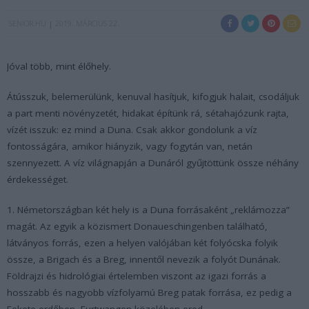
SENIOR.HU
2019. MÁRCIUS 22.
Jóval több, mint élőhely.
Átússzuk, belemerülünk, kenuval hasítjuk, kifogjuk halait, csodáljuk
a part menti növényzetét, hidakat építünk rá, sétahajózunk rajta,
vízét isszuk: ez mind a Duna. Csak akkor gondolunk a víz
fontosságára, amikor hiányzik, vagy fogytán van, netán
szennyezett. A víz világnapján a Dunáról gyűjtöttünk össze néhány
érdekességet.
1. Németországban két hely is a Duna forrásaként „reklámozza”
magát. Az egyik a közismert Donaueschingenben található,
látványos forrás, ezen a helyen valójában két folyócska folyik
össze, a Brigach és a Breg, innentől nevezik a folyót Dunának.
Földrajzi és hidrológiai értelemben viszont az igazi forrás a
hosszabb és nagyobb vízfolyamú Breg patak forrása, ez pedig a
Fekete-erdőben, Furtwangen közelében ered.