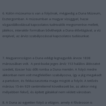
6. Külön múzeuma is van a folyónak, mégpedig a Duna Múzeum,
Esztergomban. A múzeumban a magyar vízüggyel, hazai
vízgazdálkodással kapcsolatos tudnivalók megismerése mellett,
játékos, interaktív formában bővíthetjük a Duna élővilágával, a víz
erejével, az árvízi szabályozással kapcsolatos tudásunkat.
7. Magyarországon a Duna eddigi legnagyobb árvize 1838
márciusában volt. A pest-budai jeges árvíz 153 halálos áldozatot
szedett, tízezer ház dőlt romba a Duna mentén. A folyó medre
akkoriban nem volt megfelelően szabályozva, így a jég megakadt
a partokon, és felduzzasztotta maga mögött a folyót. A tetőzés
március 15-én 929 centiméterrel következett be, az akkor még
mélyebben fekvő, és épített gátakkal nem védett városban.
8. A Duna az egyetlen folyó a világon, amely 4 fővároson is