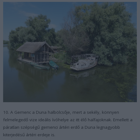
10. A Gemenc a Duna halbölcsője, mert a sekély, könnyen
felmelegedő vize ideális ívóhelye az itt élő halfajoknak. Emellett a
páratlan szépségű gemenci ártéri erdő a Duna legnagyobb
kiterjedésű ártéri erdeje is.