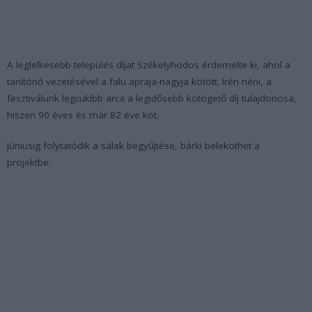
A leglelkesebb település díjat Székelyhodos érdemelte ki, ahol a
tanítónő vezetésével a falu apraja-nagyja kötött. Irén néni, a
fesztiválunk legcukibb arca a legidősebb kötögető díj tulajdonosa,
hiszen 90 éves és már 82 éve köt.
Júniusig folytatódik a sálak begyűjtése, bárki beleköthet a
projektbe: