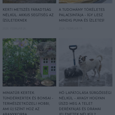
KERTI METSZÉS FÁRADTSÁG
A TUDOMÁNY TÖKÉLETES
NÉLKÜL: AKKUS SEGÍTSÉG AZ
PALACSINTÁJA – ÍGY LESZ
ÍZÜLETEKNEK
MINDIG PUHA ÉS ÍZLETES!
2026. FEBRUÁR 26.
2026. FEBRUÁR 19.
MINIATŰR KERTEK:
HÓ LAPÁTOLÁSA SÜRGŐSSÉGI
TÜNDÉRKERTEK ÉS BONSAI –
NÉLKÜL – AVAGY HOGYAN
TERMÉSZETKÖZELI HOBBI,
ÚSZD MEG A TELET
AMI ÚJ SZÍNT HOZ AZ
DERÉKFÁJÁS ÉS DRÁMAI
ARANYKORBA
JELENETEK NÉLKÜL?