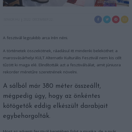
vilagrekorder sal
SENIOR.HU
2022. DECEMBER 22.
A fesztivál legcukibb arca Irén néni.
A történetek összekötnek, ráadásul itt mindenki beleköthet: a
marosvásárhelyi KULT Alternatív Kulturális Fesztivál nem kis célt
tűzött ki maga elé. Elindították azt a fesztiválsálat, amit júniusra
rekorder méretűre szeretnének növelni.
A sálból már 380 méter összeállt,
mégpedig úgy, hogy az önkéntes
kötögetők eddig elkészült darabjait
egybehorgolták.
Most az adventi fesztivál keretében folyt a munka, de a nyár