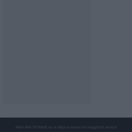
Aktív élet 50 felett: ez a célja a senior.hu magazint olvasó