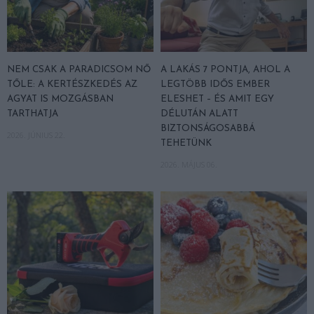
NEM CSAK A PARADICSOM NŐ
A LAKÁS 7 PONTJA, AHOL A
TŐLE: A KERTÉSZKEDÉS AZ
LEGTÖBB IDŐS EMBER
AGYAT IS MOZGÁSBAN
ELESHET – ÉS AMIT EGY
TARTHATJA
DÉLUTÁN ALATT
BIZTONSÁGOSABBÁ
2026. JÚNIUS 22.
TEHETÜNK
2026. MÁJUS 06.