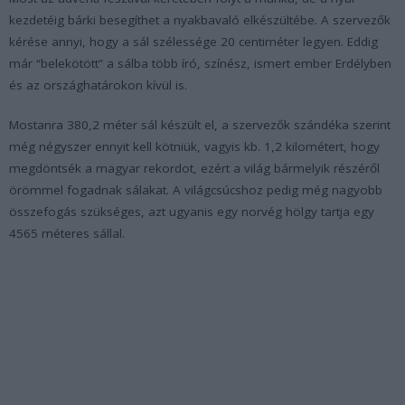
kezdetéig bárki besegíthet a nyakbavaló elkészültébe. A szervezők
kérése annyi, hogy a sál szélessége 20 centiméter legyen. Eddig
már “belekötött” a sálba több író, színész, ismert ember Erdélyben
és az országhatárokon kívül is.
Mostanra 380,2 méter sál készült el, a szervezők szándéka szerint
még négyszer ennyit kell kötniük, vagyis kb. 1,2 kilométert, hogy
megdöntsék a magyar rekordot, ezért a világ bármelyik részéről
örömmel fogadnak sálakat. A világcsúcshoz pedig még nagyobb
összefogás szükséges, azt ugyanis egy norvég hölgy tartja egy
4565 méteres sállal.