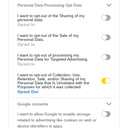
Please note that this website/app uses one or more Google
Personal Data Processing Opt Outs
services and may gather and store information including but
not limited to your visit or usage behaviour. You may click to
I want to opt-out of the Sharing of my
personal data.
grant or deny consent to Google and its third-party tags to
Opted In
use your data for below specified purposes in below Google
consent section.
I want to opt-out of the Sale of my
Personal Data.
Opted In
I want to opt-out of processing my
Personal Data for Targeted Advertising.
Opted In
I want to opt-out of Collection, Use,
Retention, Sale, and/or Sharing of my
Personal Data that Is Unrelated with the
Purposes for which it was collected.
Opted Out
Google consents
I want to allow Google to enable storage
related to advertising like cookies on web or
device identifiers in apps.