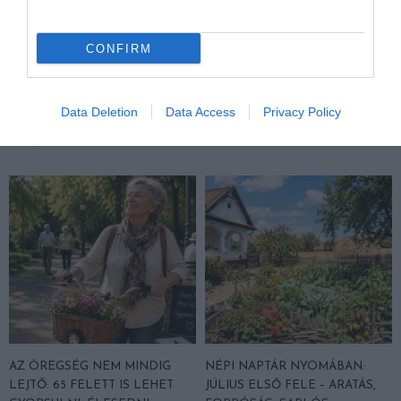
NÉPI NAPTÁR NYOMÁBAN:
NÉPI NAPTÁR NYOMÁBAN:
AUGUSZTUS ELSŐ FELE –
JÚLIUS MÁSODIK FELE –
CONFIRM
LŐRINC A DINNYÉBEN,
VIHARHOZÓ ILLÉS, JAKAB
NAGYBOLDOGASSZONY
JELEI, ANNA NAPJA ÉS A NYÁR
FÉNYE ÉS A NYÁRUTÓ ELSŐ
DEREKÁNAK BÖLCSESSÉGE
Data Deletion
Data Access
Privacy Policy
SÓHAJA
2026. JÚLIUS 15.
2026. JÚLIUS 31.
AZ ÖREGSÉG NEM MINDIG
NÉPI NAPTÁR NYOMÁBAN:
LEJTŐ: 65 FELETT IS LEHET
JÚLIUS ELSŐ FELE – ARATÁS,