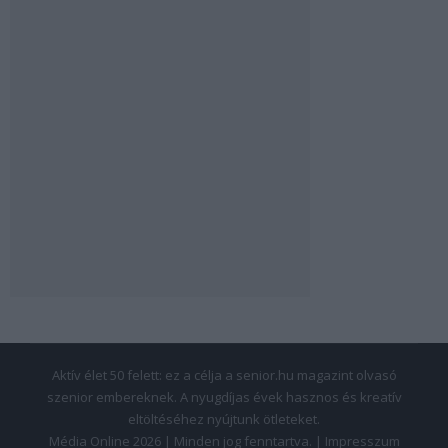
Aktív élet 50 felett: ez a célja a senior.hu magazint olvasó
szenior embereknek. A nyugdíjas évek hasznos és kreatív
eltöltéséhez nyújtunk ötleteket.
Média Online 2026 | Minden jog fenntartva. |
Impresszum