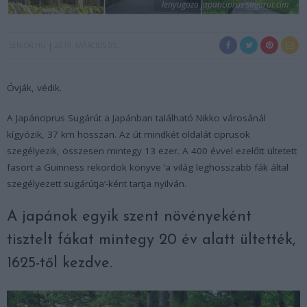
lenyugozo japanciprus sugarut cim
SENIOR.HU
2019. MÁRCIUS 05.
Óvják, védik.
A Japánciprus Sugárút a Japánban található Nikko városánál
kígyózik, 37 km hosszan. Az út mindkét oldalát ciprusok
szegélyezik, összesen mintegy 13 ezer. A 400 évvel ezelőtt ültetett
fasort a Guinness rekordok könyve ’a világ leghosszabb fák által
szegélyezett sugárútja’-ként tartja nyilván.
A japánok egyik szent növényeként
tisztelt fákat mintegy 20 év alatt ültették,
1625-től kezdve.