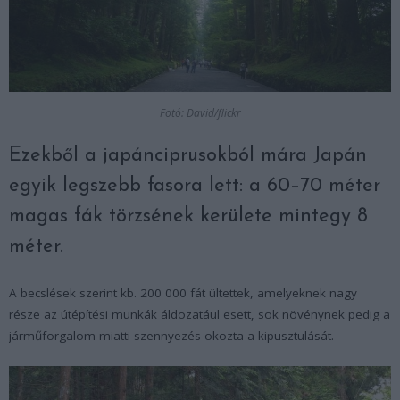
Fotó: David/flickr
Ezekből a japánciprusokból mára Japán
egyik legszebb fasora lett: a 60–70 méter
magas fák törzsének kerülete mintegy 8
méter.
A becslések szerint kb. 200 000 fát ültettek, amelyeknek nagy
része az útépítési munkák áldozatául esett, sok növénynek pedig a
járműforgalom miatti szennyezés okozta a kipusztulását.