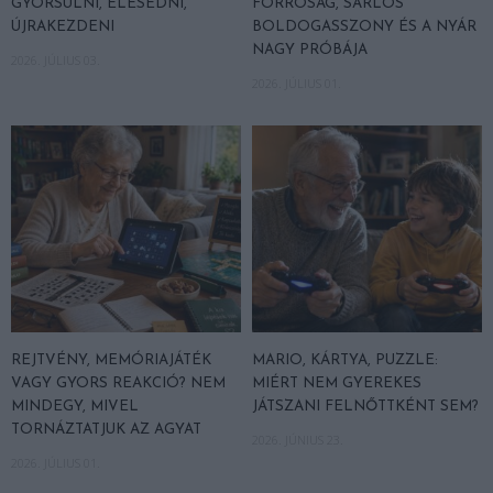
GYORSULNI, ÉLESEDNI,
FORRÓSÁG, SARLÓS
ÚJRAKEZDENI
BOLDOGASSZONY ÉS A NYÁR
NAGY PRÓBÁJA
2026. JÚLIUS 03.
2026. JÚLIUS 01.
REJTVÉNY, MEMÓRIAJÁTÉK
MARIO, KÁRTYA, PUZZLE:
VAGY GYORS REAKCIÓ? NEM
MIÉRT NEM GYEREKES
MINDEGY, MIVEL
JÁTSZANI FELNŐTTKÉNT SEM?
TORNÁZTATJUK AZ AGYAT
2026. JÚNIUS 23.
2026. JÚLIUS 01.