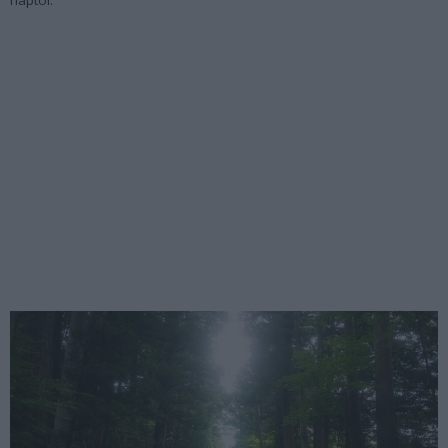
naptól.