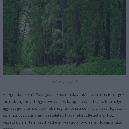
Fotó: kelptea/flickr
A legenda szerint Tokugava Iejaszu halála után hatalmas tömegek
járultak sírjához, hogy kövekkel és lámpásokkal díszítsék sírhelyét.
Egy szegény ember, akinek még lámpásra sem telt, azzal fejezte ki
az elhunyt sógun iránti tiszteletét, hogy fákat ültetett a sírhoz
vezető út mentén: hadd védje árnyékuk a jövő zarándokait a tűző