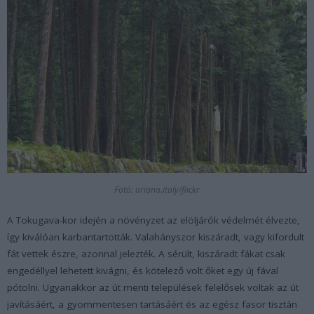
Fotó: oriana.italy/flickr
A Tokugava-kor idején a növényzet az elöljárók védelmét élvezte,
így kiválóan karbantartották. Valahányszor kiszáradt, vagy kifordult
fát vettek észre, azonnal jelezték. A sérült, kiszáradt fákat csak
engedéllyel lehetett kivágni, és kötelező volt őket egy új fával
pótolni. Ugyanakkor az út menti települések felelősek voltak az út
javításáért, a gyommentesen tartásáért és az egész fasor tisztán