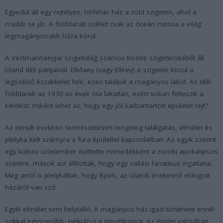
Egyedül áll egy rejtélyes, hófehér ház a zöld szigeten, ahol a
madár se jár. A földdarab széleit csak az óceán mossa a világ
legmagányosabb háza körül.
A Vestmannaeyjar szigetvilág számos kisebb szigetecskéből áll
Izland déli partjainál. Elliðaey (vagy Ellirey) a szigetek közül a
legszélső északkelet felé, ezen találjuk a magányos lakot. Az idilli
földdarab az 1930-as évek óta lakatlan, ezért sokan felteszik a
kérdést: miként lehet az, hogy egy jól karbantartott épületet rejt?
Az elmúlt években természetesen rengeteg találgatás, elmélet és
pletyka kelt szárnyra a fura épülettel kapcsolatban. Az egyik szerint
egy különc üzletember építtette menedékként a zombi apokalipszis
esetére, mások azt állították, hogy egy vallási fanatikus ingatlana.
Még arról is pletykáltak, hogy Björk, az izlandi énekesnő eldugott
házáról van szó.
Egyik elmélet sem helytálló. A magányos ház igazi története ennél
sokkal egyszerűbb, nélkülözi a misztikumot. Az épület valójában