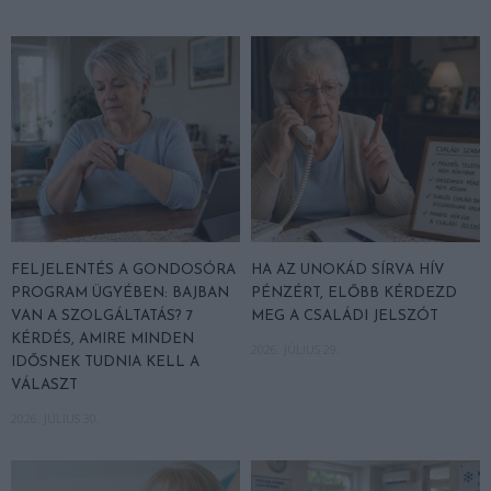
FELJELENTÉS A GONDOSÓRA
HA AZ UNOKÁD SÍRVA HÍV
PROGRAM ÜGYÉBEN: BAJBAN
PÉNZÉRT, ELŐBB KÉRDEZD
VAN A SZOLGÁLTATÁS? 7
MEG A CSALÁDI JELSZÓT
KÉRDÉS, AMIRE MINDEN
2026. JÚLIUS 29.
IDŐSNEK TUDNIA KELL A
VÁLASZT
2026. JÚLIUS 30.