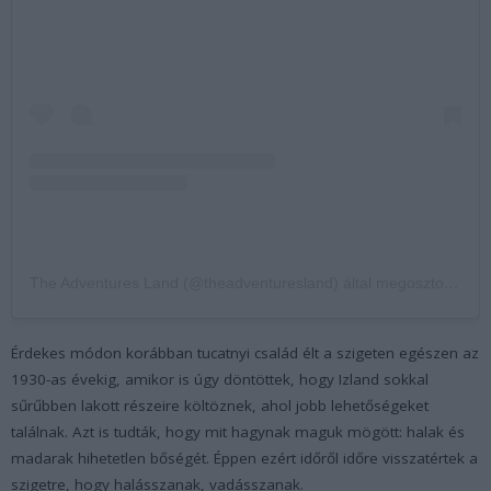
The Adventures Land (@theadventuresland) által megosztott bejegyzés
Érdekes módon korábban tucatnyi család élt a szigeten egészen az
1930-as évekig, amikor is úgy döntöttek, hogy Izland sokkal
sűrűbben lakott részeire költöznek, ahol jobb lehetőségeket
találnak. Azt is tudták, hogy mit hagynak maguk mögött: halak és
madarak hihetetlen bőségét. Éppen ezért időről időre visszatértek a
szigetre, hogy halásszanak, vadásszanak.