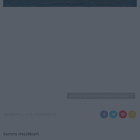
a vilag legmagyanyosabb hazaban 1
SENIOR.HU
2020. DECEMBER 30.
Semmi misztikum.