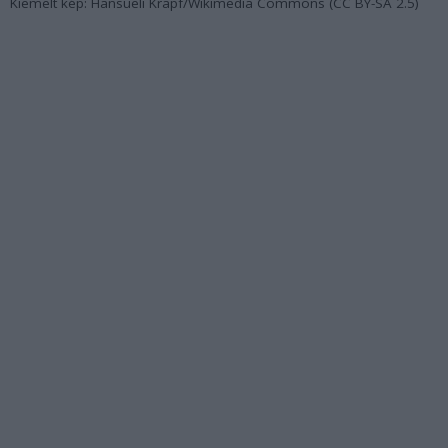
Kiemelt kép: Hansueli Krapf/Wikimedia Commons (CC BY-SA 2.5)