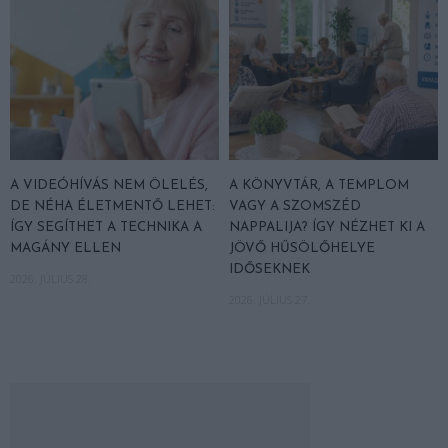
A VIDEÓHÍVÁS NEM ÖLELÉS,
A KÖNYVTÁR, A TEMPLOM
DE NÉHA ÉLETMENTŐ LEHET:
VAGY A SZOMSZÉD
ÍGY SEGÍTHET A TECHNIKA A
NAPPALIJA? ÍGY NÉZHET KI A
MAGÁNY ELLEN
JÖVŐ HŰSÖLŐHELYE
IDŐSEKNEK
2026. JÚLIUS 28.
2026. JÚLIUS 27.