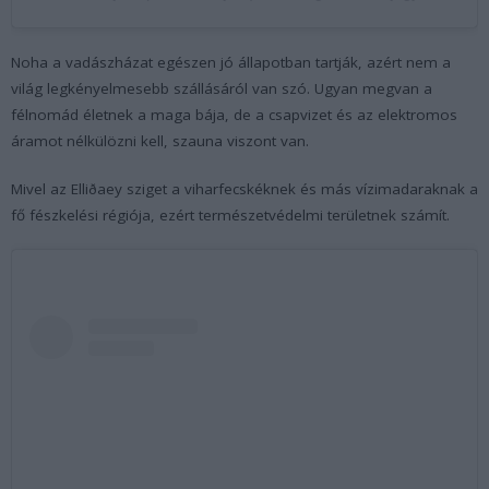
Noha a vadászházat egészen jó állapotban tartják, azért nem a
világ legkényelmesebb szállásáról van szó. Ugyan megvan a
félnomád életnek a maga bája, de a csapvizet és az elektromos
áramot nélkülözni kell, szauna viszont van.
Mivel az Elliðaey sziget a viharfecskéknek és más vízimadaraknak a
fő fészkelési régiója, ezért természetvédelmi területnek számít.