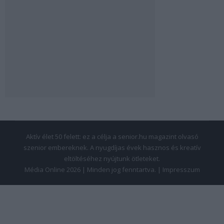
Aktív élet 50 felett: ez a célja a senior.hu magazint olvasó
szenior embereknek. A nyugdíjas évek hasznos és kreatív
eltöltéséhez nyújtunk ötleteket.
Média Online 2026 | Minden jog fenntartva. |
Impresszum