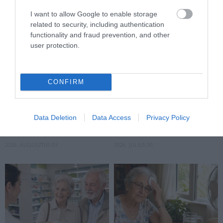
I want to allow Google to enable storage
related to security, including authentication
functionality and fraud prevention, and other
user protection.
CONFIRM
HŐKUPOLA SZORÍTÁSÁBAN
A HŐSÉG 75 FELETT NEM
MAGYARORSZÁG: ÍGY VISELI
KELLEMETLENSÉG, HANEM
Data Deletion
Data Access
Privacy Policy
MEG A SZERVEZETET A
VÉSZJELZÉS: ÍGY VÉDD
TARTÓS FORRÓSÁG
MAGAD KÁNIKULÁBAN
2026. AUGUSZTUS 03.
2026. JÚLIUS 30.