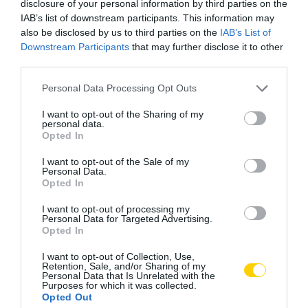
disclosure of your personal information by third parties on the
IAB’s list of downstream participants. This information may
also be disclosed by us to third parties on the
IAB’s List of
Downstream Participants
that may further disclose it to other
third parties.
Please note that this website/app uses one or more Google
Personal Data Processing Opt Outs
services and may gather and store information including but
not limited to your visit or usage behaviour. You may click to
I want to opt-out of the Sharing of my
personal data.
grant or deny consent to Google and its third-party tags to
Opted In
use your data for below specified purposes in below Google
consent section.
I want to opt-out of the Sale of my
Personal Data.
Opted In
I want to opt-out of processing my
Personal Data for Targeted Advertising.
Opted In
ALZHEIMER
CÍMKE:
I want to opt-out of Collection, Use,
Retention, Sale, and/or Sharing of my
Personal Data that Is Unrelated with the
Purposes for which it was collected.
Opted Out