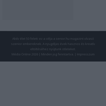
Aktív élet 50 felett: ez a célja a senior.hu magazint olvasó
szenior embereknek. A nyugdíjas évek hasznos és kreatív
eltöltéséhez nyújtunk ötleteket.
Média Online 2026 | Minden jog fenntartva. |
Impresszum