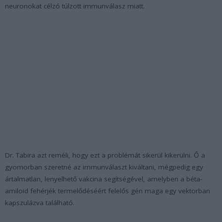
neuronokat célzó túlzott immunválasz miatt.
Dr. Tabira azt reméli, hogy ezt a problémát sikerül kikerülni. Ő a
gyomorban szeretné az immunválaszt kiváltani, mégpedig egy
ártalmatlan, lenyelhető vakcina segítségével, amelyben a béta-
amiloid fehérjék termelődéséért felelős gén maga egy vektorban
kapszulázva található.