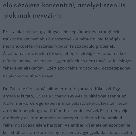
előidézőjére koncentrál, amelyet szenilis
plakknak nevezünk.
Ezek a plakkok az agy idegsejtjein képződnek és a megfelelő
működésüket rontják. Fő összetevőik a béta-amiloid fehérjék, a
neuronokból természetes módon felszabaduló proteinek.
Általában az enzimek a túl sok fehérjét feloldják. Azonban a kor
előrehaladtával az enzimek gyengülnek és nem tudják a felesleges
fehérjéket eltakarítani. Ezért azok felhalmozódnak, összetapadnak
és plakkokká állnak össze.
Dr. Tabira ezért kutatásaiban erre a folyamatra fókuszál. Egy
amerikai kutató, Dr. Dale Schenk 1999-es publikációja szerint az
Alzheimer-kóros egerekben immunválaszt sikerült kiváltani béta-
amiloid fehérjék agyba történő fecskendezésével. Ez reményteljes
eredmény az immunrendszer szerepét illetően a béta-amiloid
felhalmozódása elleni harcban. Az emberi kísérleteket azonban le
kellett állítani, amikor néhány résztvevő agyi gyulladást tapasztalt a