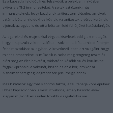
Ez a kapszula feloldódik és felszívódik a belekben, miközben
aktiválja a Th2 immunsejteket. A sejtek azt üzenik más
immunsejteknek, hogy kezdjenek antitest termelésébe, amelyek
aztán a béta-amiloidokhoz kötnek. Az antitestek a vérbe kerülnek,
eljutnak az agyba is és ott a béta-amiloid fehérjéket hatástalanítják.
Az egerekkel és majmokkal végzett kísérletek eddig azt mutatják,
hogy a kapszula vakcina valóban csökkenti a béta-amiloid fehérjék
felhalmozódását az agyban. A következő lépés azt vizsgálni, hogy
mindez embereknél is működik-e. Noha még rengeteg tesztelés
előzi meg az éles bevetést, várhatóan később 50 év körülieknél
fogják kipróbálni a vakcinát, hiszen ez az a kor, amikor az
Alzheimer betegség idegrendszeri jelei megjelennek.
Más kutatások egy másik fontos faktor, a tau fehérje köré épülnek.
Ehhez kapcsolódóan is készült vakcina, amely hasonló elvek
alapján működik és szintén további vizsgálatokra vár.