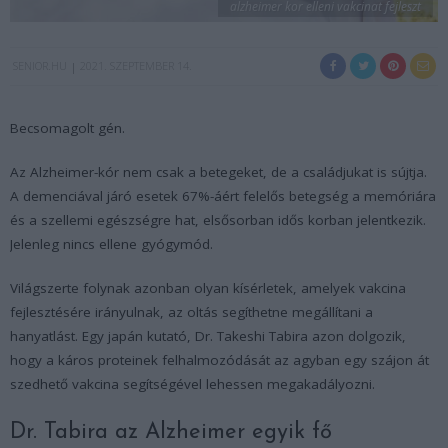
alzheimer kor elleni vakcinat fejleszt
SENIOR.HU
2021. SZEPTEMBER 14.
Becsomagolt gén.
Az Alzheimer-kór nem csak a betegeket, de a családjukat is sújtja.
A demenciával járó esetek 67%-áért felelős betegség a memóriára
és a szellemi egészségre hat, elsősorban idős korban jelentkezik.
Jelenleg nincs ellene gyógymód.
Világszerte folynak azonban olyan kísérletek, amelyek vakcina
fejlesztésére irányulnak, az oltás segíthetne megállítani a
hanyatlást. Egy japán kutató, Dr. Takeshi Tabira azon dolgozik,
hogy a káros proteinek felhalmozódását az agyban egy szájon át
szedhető vakcina segítségével lehessen megakadályozni.
Dr. Tabira az Alzheimer egyik fő