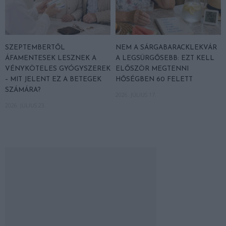
SZEPTEMBERTŐL
NEM A SÁRGABARACKLEKVÁR
ÁFAMENTESEK LESZNEK A
A LEGSÜRGŐSEBB: EZT KELL
VÉNYKÖTELES GYÓGYSZEREK
ELŐSZÖR MEGTENNI
– MIT JELENT EZ A BETEGEK
HŐSÉGBEN 60 FELETT
SZÁMÁRA?
2026. JÚLIUS 17.
2026. JÚLIUS 23.