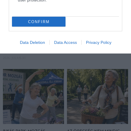
user protection.
NÉPI NAPTÁR NYOMÁBAN:
NÉPI NAPTÁR NYOMÁBAN:
CONFIRM
AUGUSZTUS ELSŐ FELE –
JÚLIUS MÁSODIK FELE –
LŐRINC A DINNYÉBEN,
VIHARHOZÓ ILLÉS, JAKAB
NAGYBOLDOGASSZONY
JELEI, ANNA NAPJA ÉS A NYÁR
Data Deletion
Data Access
Privacy Policy
FÉNYE ÉS A NYÁRUTÓ ELSŐ
DEREKÁNAK BÖLCSESSÉGE
SÓHAJA
2026. JÚLIUS 15.
2026. JÚLIUS 31.