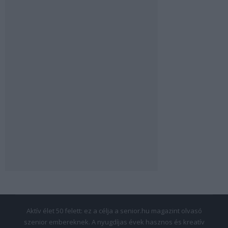
Aktív élet 50 felett: ez a célja a senior.hu magazint olvasó
szenior embereknek. A nyugdíjas évek hasznos és kreatív