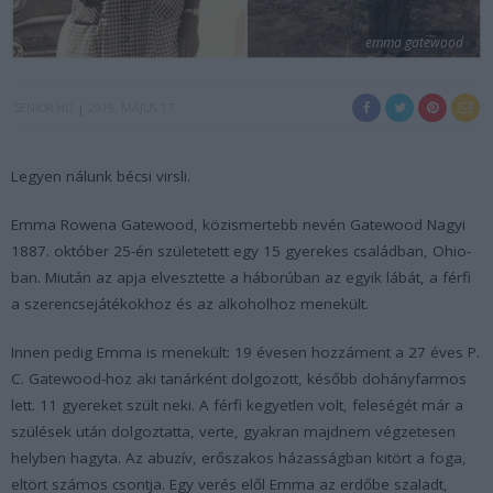
emma gatewood
SENIOR.HU
2019. MÁJUS 17.
Legyen nálunk bécsi virsli.
Emma Rowena Gatewood, közismertebb nevén Gatewood Nagyi
1887. október 25-én születetett egy 15 gyerekes családban, Ohio-
ban. Miután az apja elvesztette a háborúban az egyik lábát, a férfi
a szerencsejátékokhoz és az alkoholhoz menekült.
Innen pedig Emma is menekült: 19 évesen hozzáment a 27 éves P.
C. Gatewood-hoz aki tanárként dolgozott, később dohányfarmos
lett. 11 gyereket szült neki. A férfi kegyetlen volt, feleségét már a
szülések után dolgoztatta, verte, gyakran majdnem végzetesen
helyben hagyta. Az abuzív, erőszakos házasságban kitört a foga,
eltört számos csontja. Egy verés elől Emma az erdőbe szaladt,