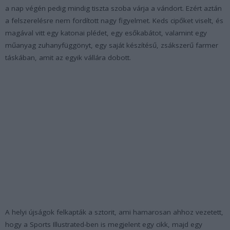
a nap végén pedig mindig tiszta szoba várja a vándort. Ezért aztán
a felszerelésre nem fordított nagy figyelmet. Keds cipőket viselt, és
magával vitt egy katonai plédet, egy esőkabátot, valamint egy
műanyag zuhanyfüggönyt, egy saját készítésű, zsákszerű farmer
táskában, amit az egyik vállára dobott.
A helyi újságok felkapták a sztorit, ami hamarosan ahhoz vezetett,
hogy a Sports Illustrated-ben is megjelent egy cikk, majd egy