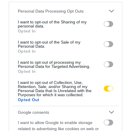
Please note that this website/app uses one or more Google
Personal Data Processing Opt Outs
services and may gather and store information including but
not limited to your visit or usage behaviour. You may click to
I want to opt-out of the Sharing of my
personal data.
grant or deny consent to Google and its third-party tags to
Opted In
use your data for below specified purposes in below Google
consent section.
I want to opt-out of the Sale of my
Personal Data.
Opted In
I want to opt-out of processing my
Personal Data for Targeted Advertising.
Opted In
I want to opt-out of Collection, Use,
Retention, Sale, and/or Sharing of my
Personal Data that Is Unrelated with the
Purposes for which it was collected.
Opted Out
Google consents
I want to allow Google to enable storage
related to advertising like cookies on web or