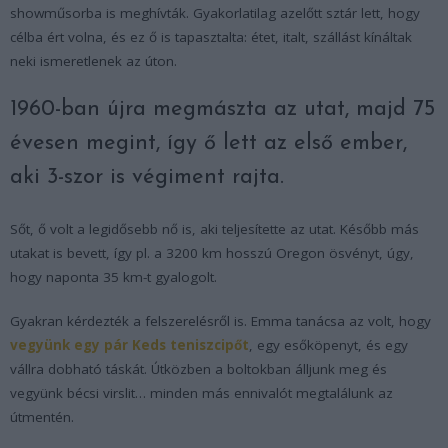
showműsorba is meghívták. Gyakorlatilag azelőtt sztár lett, hogy
célba ért volna, és ez ő is tapasztalta: étet, italt, szállást kínáltak
neki ismeretlenek az úton.
1960-ban újra megmászta az utat, majd 75
évesen megint, így ő lett az első ember,
aki 3-szor is végiment rajta.
Sőt, ő volt a legidősebb nő is, aki teljesítette az utat. Később más
utakat is bevett, így pl. a 3200 km hosszú Oregon ösvényt, úgy,
hogy naponta 35 km-t gyalogolt.
Gyakran kérdezték a felszerelésről is. Emma tanácsa az volt, hogy
vegyünk egy pár Keds teniszcipőt
, egy esőköpenyt, és egy
vállra dobható táskát. Útközben a boltokban álljunk meg és
vegyünk bécsi virslit… minden más ennivalót megtalálunk az
útmentén.