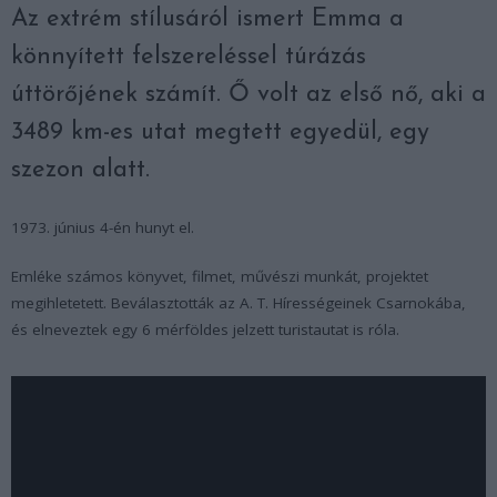
Az extrém stílusáról ismert Emma a
könnyített felszereléssel túrázás
úttörőjének számít. Ő volt az első nő, aki a
3489 km-es utat megtett egyedül, egy
szezon alatt.
1973. június 4-én hunyt el.
Emléke számos könyvet, filmet, művészi munkát, projektet
megihletetett. Beválasztották az A. T. Hírességeinek Csarnokába,
és elneveztek egy 6 mérföldes jelzett turistautat is róla.