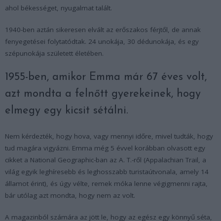
ahol békességet, nyugalmat talált.
1940-ben aztán sikeresen elvált az erőszakos férjtől, de annak
fenyegetései folytatódtak. 24 unokája, 30 dédunokája, és egy
szépunokája született életében.
1955-ben, amikor Emma már 67 éves volt,
azt mondta a felnőtt gyerekeinek, hogy
elmegy egy kicsit sétálni.
Nem kérdezték, hogy hova, vagy mennyi időre, mivel tudták, hogy
tud magára vigyázni. Emma még 5 évvel korábban olvasott egy
cikket a National Geographic-ban az A. T.-ről (Appalachian Trail, a
világ egyik leghíresebb és leghosszabb turistaútvonala, amely 14
államot érint), és úgy vélte, remek móka lenne végigmenni rajta,
bár utólag azt mondta, hogy nem az volt.
A magazinból számára az jött le, hogy az egész egy könnyű séta,