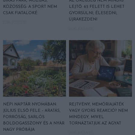
BIKÁS PARK, MOZGÁS,
AZ ÖREGSÉG NEM MINDIG
KÖZÖSSÉG: A SPORT NEM
LEJTŐ: 65 FELETT IS LEHET
CSAK FIATALOKÉ
GYORSULNI, ÉLESEDNI,
ÚJRAKEZDENI
2026. JÚLIUS 10.
2026. JÚLIUS 03.
NÉPI NAPTÁR NYOMÁBAN:
REJTVÉNY, MEMÓRIAJÁTÉK
JÚLIUS ELSŐ FELE – ARATÁS,
VAGY GYORS REAKCIÓ? NEM
FORRÓSÁG, SARLÓS
MINDEGY, MIVEL
BOLDOGASSZONY ÉS A NYÁR
TORNÁZTATJUK AZ AGYAT
NAGY PRÓBÁJA
2026. JÚLIUS 01.