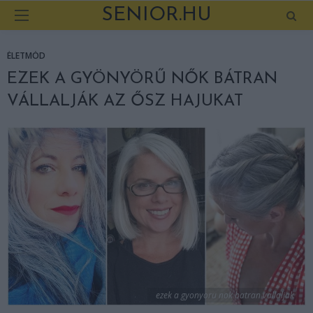
SENIOR.HU
ÉLETMÓD
EZEK A GYÖNYÖRŰ NŐK BÁTRAN
VÁLLALJÁK AZ ŐSZ HAJUKAT
ezek a gyonyoru nok batran vallaljak