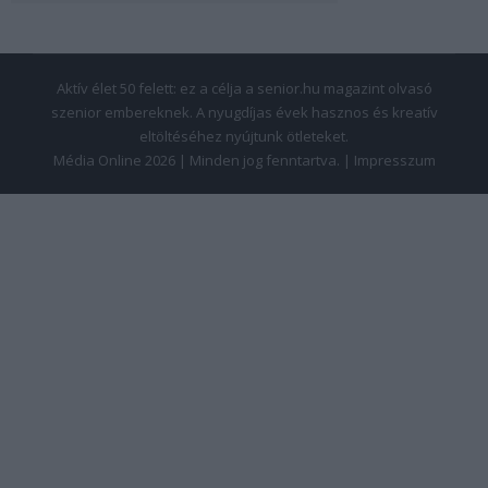
Aktív élet 50 felett: ez a célja a senior.hu magazint olvasó
szenior embereknek. A nyugdíjas évek hasznos és kreatív
eltöltéséhez nyújtunk ötleteket.
Média Online 2026 | Minden jog fenntartva. |
Impresszum