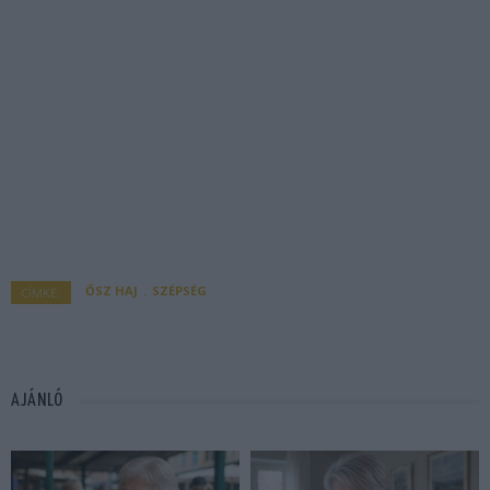
ŐSZ HAJ
SZÉPSÉG
CÍMKE:
AJÁNLÓ