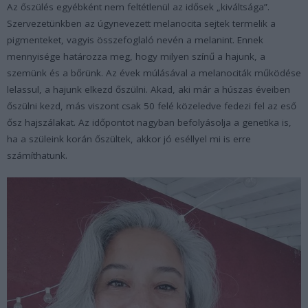
Az őszülés egyébként nem feltétlenül az idősek „kiváltsága”.
Szervezetünkben az úgynevezett melanocita sejtek termelik a
pigmenteket, vagyis összefoglaló nevén a melanint. Ennek
mennyisége határozza meg, hogy milyen színű a hajunk, a
szemünk és a bőrünk. Az évek múlásával a melanociták működése
lelassul, a hajunk elkezd őszülni. Akad, aki már a húszas éveiben
őszülni kezd, más viszont csak 50 felé közeledve fedezi fel az eső
ősz hajszálakat. Az időpontot nagyban befolyásolja a genetika is,
ha a szüleink korán őszültek, akkor jó eséllyel mi is erre
számíthatunk.