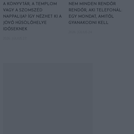
A KÖNYVTÁR, A TEMPLOM
NEM MINDEN RENDŐR
VAGY A SZOMSZÉD
RENDŐR, AKI TELEFONÁL:
NAPPALIJA? ÍGY NÉZHET KI A
EGY MONDAT, AMITŐL
JÖVŐ HŰSÖLŐHELYE
GYANAKODNI KELL
IDŐSEKNEK
2026. JÚLIUS 24.
2026. JÚLIUS 27.