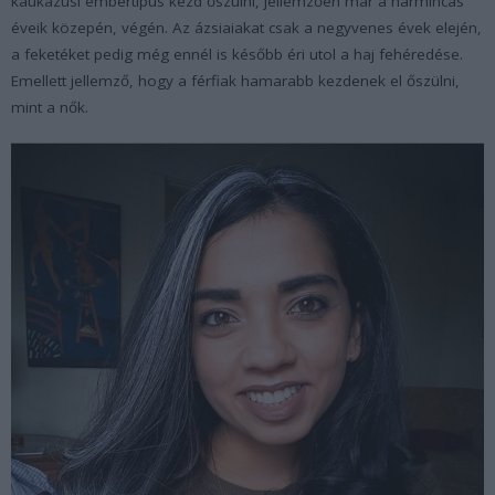
kaukázusi embertípus kezd őszülni, jellemzően már a harmincas
éveik közepén, végén. Az ázsiaiakat csak a negyvenes évek elején,
a feketéket pedig még ennél is később éri utol a haj fehéredése.
Emellett jellemző, hogy a férfiak hamarabb kezdenek el őszülni,
mint a nők.