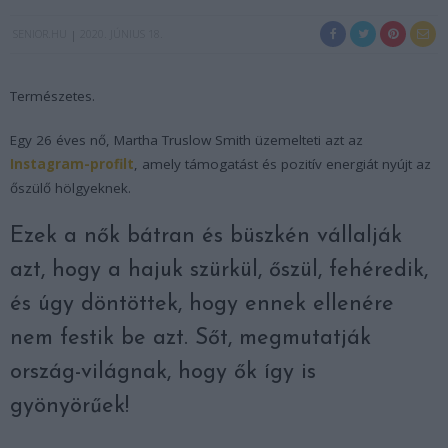
SENIOR.HU
2020. JÚNIUS 18.
Természetes.
Egy 26 éves nő, Martha Truslow Smith üzemelteti azt az
Instagram-profilt
, amely támogatást és pozitív energiát nyújt az
őszülő hölgyeknek.
Ezek a nők bátran és büszkén vállalják
azt, hogy a hajuk szürkül, őszül, fehéredik,
és úgy döntöttek, hogy ennek ellenére
nem festik be azt. Sőt, megmutatják
ország-világnak, hogy ők így is
gyönyörűek!