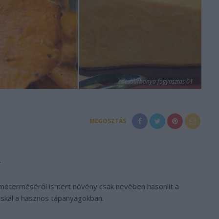
edesburbonya fogyasztas 01
MEGOSZTÁS
.
móterméséről ismert növény csak nevében hasonlít a
úskál a hasznos tápanyagokban.