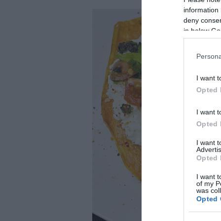
information 
deny consent
in below Go
Persona
I want t
Opted 
I want t
Opted 
I want 
Advertis
Opted 
I want t
of my P
was col
Opted 