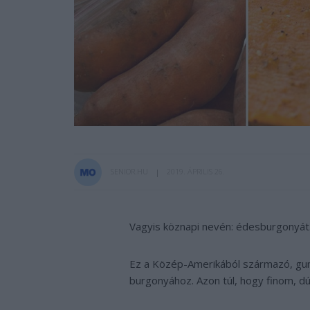
SENIOR.HU
2019. ÁPRILIS 26.
Vagyis köznapi nevén: édesburgonyát
Ez a Közép-Amerikából származó, gu
burgonyához. Azon túl, hogy finom, d