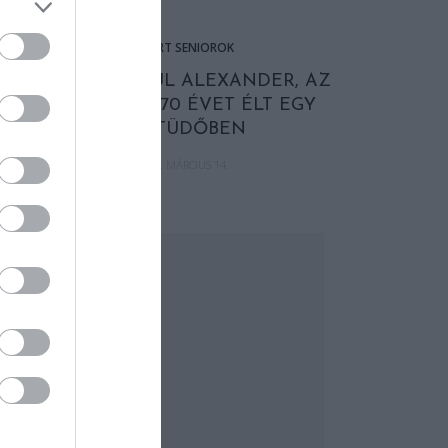
ISMERT SENIOROK
ELHUNYT PAUL ALEXANDER, AZ
EMBER, AKI 70 ÉVET ÉLT EGY
VASTÜDŐBEN
2024. MÁRCIUS 14.