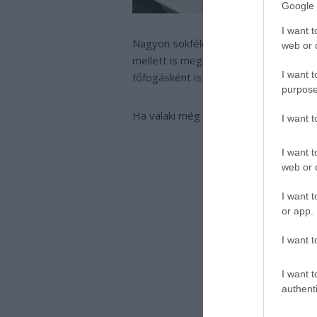
Google 
I want t
Nagyon sokféleképpen lehet fogyasztan
web or d
mellett is megállja a helyét. A belőle
I want t
főfogásként is ízletes.
purpose
Ha valaki még nem kóstolta, mindenk
I want 
I want t
web or d
I want t
or app.
I want t
I want t
authenti