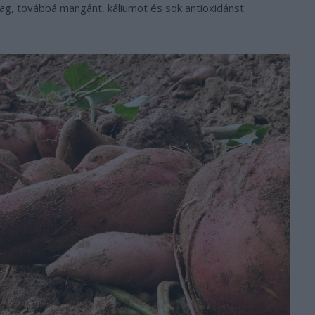
dag, továbbá mangánt, káliumot és sok antioxidánst