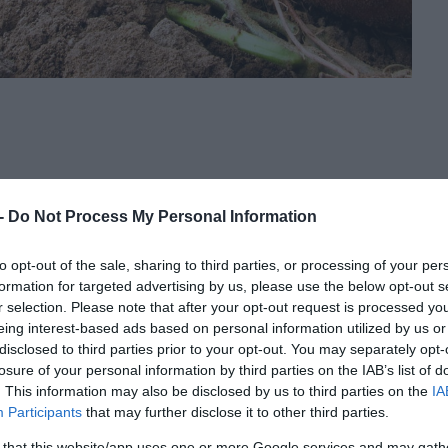
 -
Do Not Process My Personal Information
to opt-out of the sale, sharing to third parties, or processing of your per
formation for targeted advertising by us, please use the below opt-out s
r selection. Please note that after your opt-out request is processed y
eing interest-based ads based on personal information utilized by us or
disclosed to third parties prior to your opt-out. You may separately opt-
losure of your personal information by third parties on the IAB’s list of
nknek és az egész emésztőrendszerünknek jót tesznek.
. This information may also be disclosed by us to third parties on the
IA
zatát is csökkenti. A benne található béta-karotin a
Participants
that may further disclose it to other third parties.
kenti az agyműködést, támogatja az immunrendszert.
 that this website/app uses one or more Google services and may gath