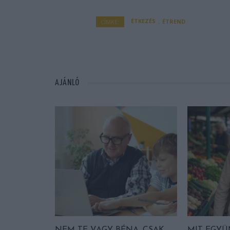
ÉTKEZÉS
ÉTREND
CÍMKE:
AJÁNLÓ