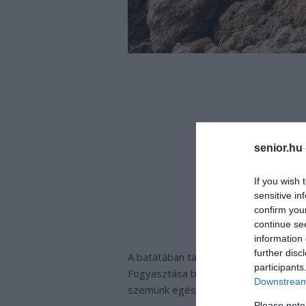
senior.hu
If you wish 
sensitive in
confirm you
continue se
information 
further disc
A batátában található rostok a belei
participants
Fogyasztása bizonyos ráktípusok kocká
Downstream 
szemünk egészségét is megőrzi. Ser
Please note