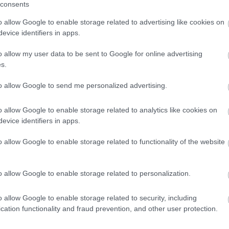
consents
o allow Google to enable storage related to advertising like cookies on
i: sütve, főzve, pürésítve, chipsként, édes és sós ételek
evice identifiers in apps.
 készülő sütemények ínycsiklandóak, de köretként vagy
o allow my user data to be sent to Google for online advertising
s.
épp érdemes kipróbálni!
to allow Google to send me personalized advertising.
o allow Google to enable storage related to analytics like cookies on
evice identifiers in apps.
o allow Google to enable storage related to functionality of the website
o allow Google to enable storage related to personalization.
o allow Google to enable storage related to security, including
cation functionality and fraud prevention, and other user protection.