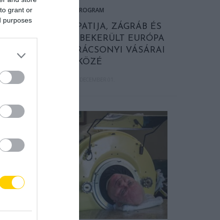
to grant or
PROGRAM
ed purposes
BUDAPEST, OPATIJA, ZÁGRÁB ÉS
LJUBLJANA IS BEKERÜLT EURÓPA
LEGSZEBB KARÁCSONYI VÁSÁRAI
KÖZÉ
2021. DECEMBER 01.