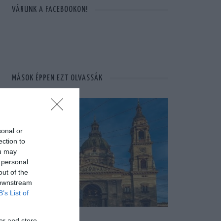
VÁRUNK A FACEBOOKON!
MÁSOK ÉPPEN EZT OLVASSÁK
sonal or
ection to
ou may
 personal
out of the
 downstream
B’s List of
er and store