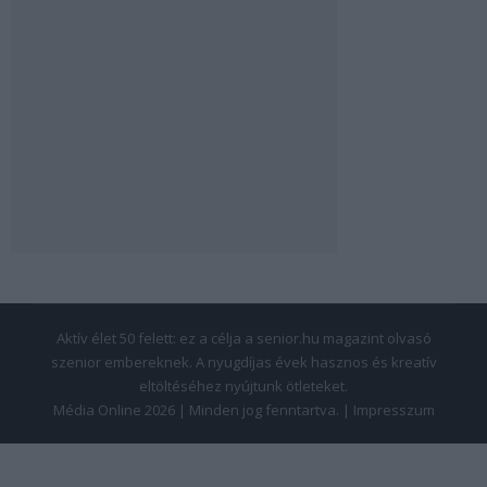
Aktív élet 50 felett: ez a célja a senior.hu magazint olvasó
szenior embereknek. A nyugdíjas évek hasznos és kreatív
eltöltéséhez nyújtunk ötleteket.
Média Online 2026 | Minden jog fenntartva. |
Impresszum