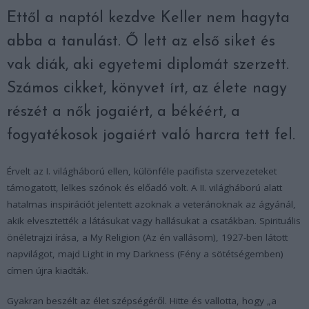
Ettől a naptól kezdve Keller nem hagyta
abba a tanulást. Ő lett az első siket és
vak diák, aki egyetemi diplomát szerzett.
Számos cikket, könyvet írt, az élete nagy
részét a nők jogaiért, a békéért, a
fogyatékosok jogaiért való harcra tett fel.
Érvelt az I. világháború ellen, különféle pacifista szervezeteket
támogatott, lelkes szónok és előadó volt. A II. világháború alatt
hatalmas inspirációt jelentett azoknak a veteránoknak az ágyánál,
akik elvesztették a látásukat vagy hallásukat a csatákban. Spirituális
önéletrajzi írása, a My Religion (Az én vallásom), 1927-ben látott
napvilágot, majd Light in my Darkness (Fény a sötétségemben)
címen újra kiadták.
Gyakran beszélt az élet szépségéről. Hitte és vallotta, hogy „a