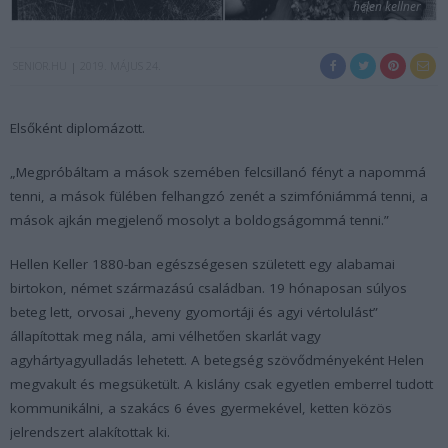
helen kellner
SENIOR.HU
2019. MÁJUS 24.
Elsőként diplomázott.
„Megpróbáltam a mások szemében felcsillanó fényt a napommá
tenni, a mások fülében felhangzó zenét a szimfóniámmá tenni, a
mások ajkán megjelenő mosolyt a boldogságommá tenni.”
Hellen Keller 1880-ban egészségesen született egy alabamai
birtokon, német származású családban. 19 hónaposan súlyos
beteg lett, orvosai „heveny gyomortáji és agyi vértolulást”
állapítottak meg nála, ami vélhetően skarlát vagy
agyhártyagyulladás lehetett. A betegség szövődményeként Helen
megvakult és megsüketült. A kislány csak egyetlen emberrel tudott
kommunikálni, a szakács 6 éves gyermekével, ketten közös
jelrendszert alakítottak ki.