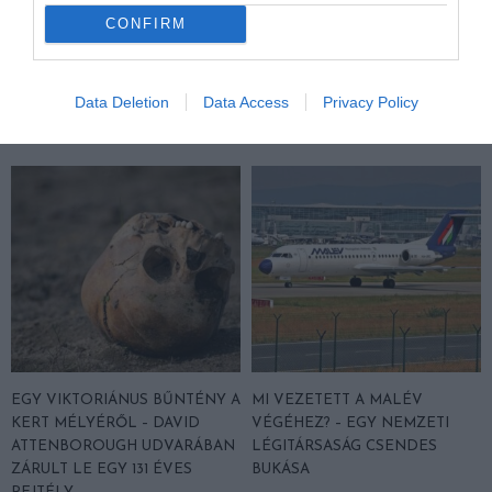
MÉRNÖK, AKINEK A
Ő VOLT A VILÁG LEGIDŐSEBB
CONFIRM
GONDOLATAI A VOLKSWAGEN
EMBERE, VAGY EGY ÓRIÁSI
BOGÁRIG GURULTAK
CSALÁS ÁLDOZATAI
VAGYUNK?
2026. MÁRCIUS 10.
Data Deletion
Data Access
Privacy Policy
2026. FEBRUÁR 24.
EGY VIKTORIÁNUS BŰNTÉNY A
MI VEZETETT A MALÉV
KERT MÉLYÉRŐL – DAVID
VÉGÉHEZ? – EGY NEMZETI
ATTENBOROUGH UDVARÁBAN
LÉGITÁRSASÁG CSENDES
ZÁRULT LE EGY 131 ÉVES
BUKÁSA