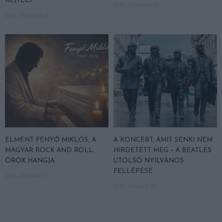
REJTÉLY
2026. FEBRUÁR 03.
2026. FEBRUÁR 06.
ELMENT FENYŐ MIKLÓS, A
A KONCERT, AMIT SENKI NEM
MAGYAR ROCK AND ROLL
HIRDETETT MEG – A BEATLES
ÖRÖK HANGJA
UTOLSÓ NYILVÁNOS
FELLÉPÉSE
2026. JANUÁR 31.
2026. JANUÁR 30.