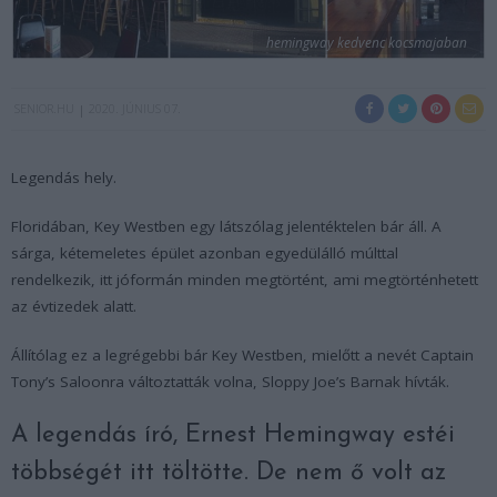
hemingway kedvenc kocsmajaban
SENIOR.HU
2020. JÚNIUS 07.
Legendás hely.
Floridában, Key Westben egy látszólag jelentéktelen bár áll. A
sárga, kétemeletes épület azonban egyedülálló múlttal
rendelkezik, itt jóformán minden megtörtént, ami megtörténhetett
az évtizedek alatt.
Állítólag ez a legrégebbi bár Key Westben, mielőtt a nevét Captain
Tony’s Saloonra változtatták volna, Sloppy Joe’s Barnak hívták.
A legendás író, Ernest Hemingway estéi
többségét itt töltötte. De nem ő volt az