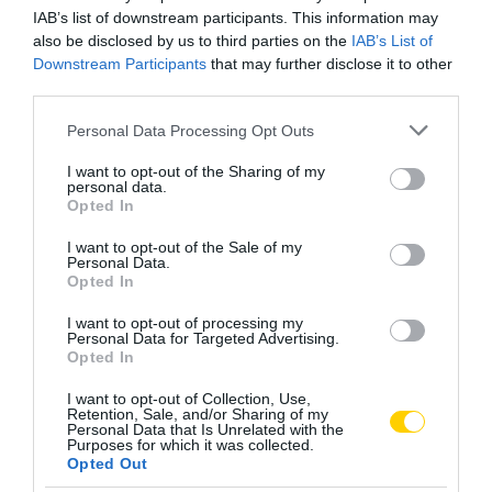
IAB’s list of downstream participants. This information may
also be disclosed by us to third parties on the
IAB’s List of
Downstream Participants
that may further disclose it to other
third parties.
Please note that this website/app uses one or more Google
Personal Data Processing Opt Outs
services and may gather and store information including but
not limited to your visit or usage behaviour. You may click to
I want to opt-out of the Sharing of my
personal data.
grant or deny consent to Google and its third-party tags to
Opted In
use your data for below specified purposes in below Google
consent section.
I want to opt-out of the Sale of my
Personal Data.
Opted In
I want to opt-out of processing my
Personal Data for Targeted Advertising.
Opted In
I want to opt-out of Collection, Use,
Retention, Sale, and/or Sharing of my
Personal Data that Is Unrelated with the
Purposes for which it was collected.
Opted Out