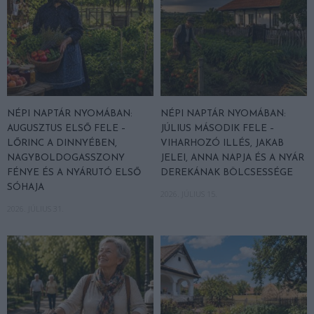
NÉPI NAPTÁR NYOMÁBAN:
NÉPI NAPTÁR NYOMÁBAN:
AUGUSZTUS ELSŐ FELE –
JÚLIUS MÁSODIK FELE –
LŐRINC A DINNYÉBEN,
VIHARHOZÓ ILLÉS, JAKAB
NAGYBOLDOGASSZONY
JELEI, ANNA NAPJA ÉS A NYÁR
FÉNYE ÉS A NYÁRUTÓ ELSŐ
DEREKÁNAK BÖLCSESSÉGE
SÓHAJA
2026. JÚLIUS 15.
2026. JÚLIUS 31.