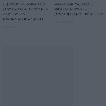
REJTVÉNY, MEMÓRIAJÁTÉK
MARIO, KÁRTYA, PUZZLE:
VAGY GYORS REAKCIÓ? NEM
MIÉRT NEM GYEREKES
MINDEGY, MIVEL
JÁTSZANI FELNŐTTKÉNT SEM?
TORNÁZTATJUK AZ AGYAT
2026. JÚNIUS 23.
2026. JÚLIUS 01.