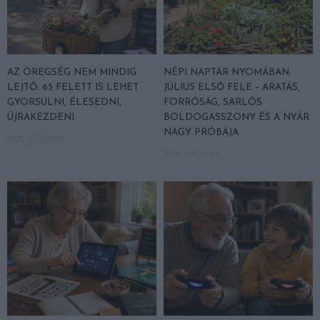
AZ ÖREGSÉG NEM MINDIG
NÉPI NAPTÁR NYOMÁBAN:
LEJTŐ: 65 FELETT IS LEHET
JÚLIUS ELSŐ FELE – ARATÁS,
GYORSULNI, ÉLESEDNI,
FORRÓSÁG, SARLÓS
ÚJRAKEZDENI
BOLDOGASSZONY ÉS A NYÁR
NAGY PRÓBÁJA
2026. JÚLIUS 03.
2026. JÚLIUS 01.