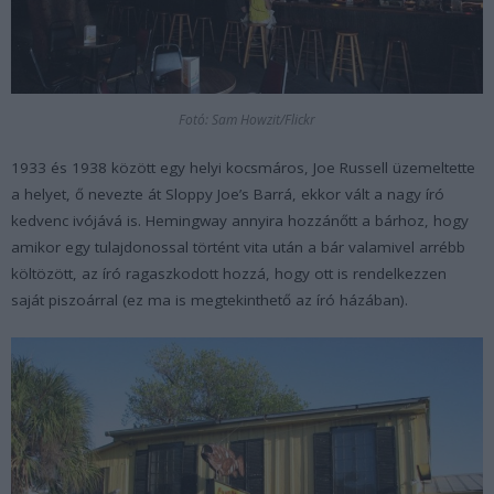
Fotó: Sam Howzit/Flickr
1933 és 1938 között egy helyi kocsmáros, Joe Russell üzemeltette
a helyet, ő nevezte át Sloppy Joe’s Barrá, ekkor vált a nagy író
kedvenc ivójává is. Hemingway annyira hozzánőtt a bárhoz, hogy
amikor egy tulajdonossal történt vita után a bár valamivel arrébb
költözött, az író ragaszkodott hozzá, hogy ott is rendelkezzen
saját piszoárral (ez ma is megtekinthető az író házában).