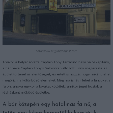
Fotó: www.huffingtonpost.com
Amikor a helyet átvette Captain Tony Tarracino helyi hajóskapitány,
a bár neve Captain Tony’s Saloonra változott. Tony megérezte az
épület történelmi jelentőségét, és értett is hozzá, hogy miként lehet
megőrizni a különböző elemeket. Még ma is látni lehet a láncokat a
falon, ahova egykor a lovakat kötötték, amikor jeget hoztak a
jégházként működő épületbe.
A bár közepén egy hatalmas fa nő, a