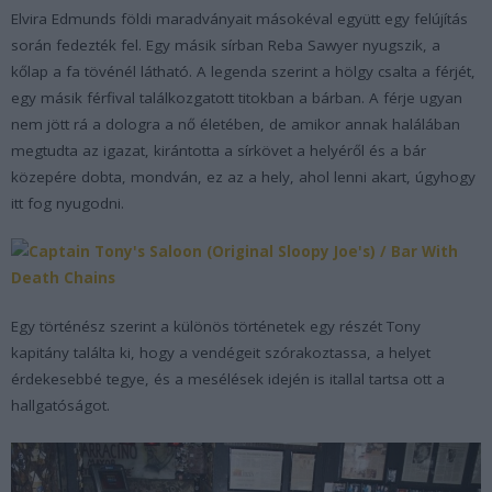
Elvira Edmunds földi maradványait másokéval együtt egy felújítás
során fedezték fel. Egy másik sírban Reba Sawyer nyugszik, a
kőlap a fa tövénél látható. A legenda szerint a hölgy csalta a férjét,
egy másik férfival találkozgatott titokban a bárban. A férje ugyan
nem jött rá a dologra a nő életében, de amikor annak halálában
megtudta az igazat, kirántotta a sírkövet a helyéről és a bár
közepére dobta, mondván, ez az a hely, ahol lenni akart, úgyhogy
itt fog nyugodni.
Egy történész szerint a különös történetek egy részét Tony
kapitány találta ki, hogy a vendégeit szórakoztassa, a helyet
érdekesebbé tegye, és a mesélések idején is itallal tartsa ott a
hallgatóságot.