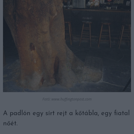
Fotó: www.huffingtonpost.com
A padlón egy sírt rejt a kőtábla, egy fiatal
nőét.