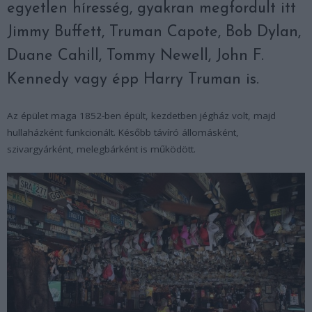
egyetlen híresség, gyakran megfordult itt
Jimmy Buffett, Truman Capote, Bob Dylan,
Duane Cahill, Tommy Newell, John F.
Kennedy vagy épp Harry Truman is.
Az épület maga 1852-ben épült, kezdetben jégház volt, majd
hullaházként funkcionált. Később távíró állomásként,
szivargyárként, melegbárként is működött.