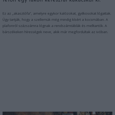
tetőn egy lukon keresztül kukucskál ki.
Ez az „akasztófa”, amelyre egykor kalózokat, gyilkosokat lógattak.
Úgy tartják, hogy a szellemük még mindig kísért a kocsmában. A
plafonról százszámra lógnak a rendszámtáblák és melltartók. A
bárszékeken hírességek neve, akik már megfordultak az ivóban.