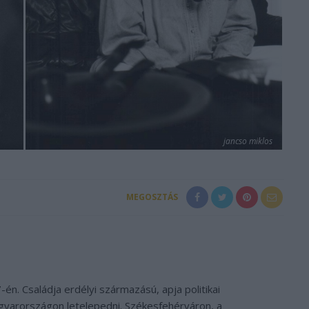
jancso miklos
MEGOSZTÁS
n. Családja erdélyi származású, apja politikai
gyarországon letelepedni. Székesfehérváron, a