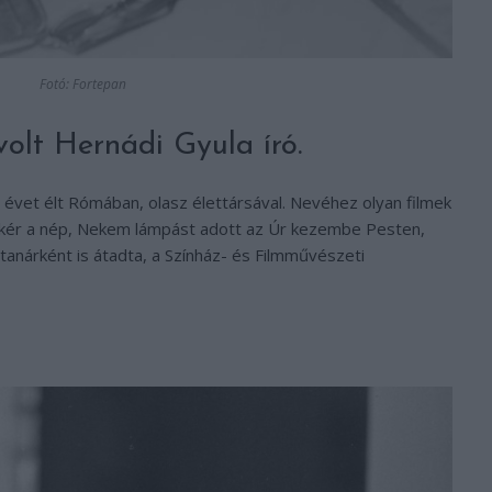
Fotó: Fortepan
volt Hernádi Gyula író.
 évet élt Rómában, olasz élettársával. Nevéhez olyan filmek
 kér a nép, Nekem lámpást adott az Úr kezembe Pesten,
tanárként is átadta, a Színház- és Filmművészeti