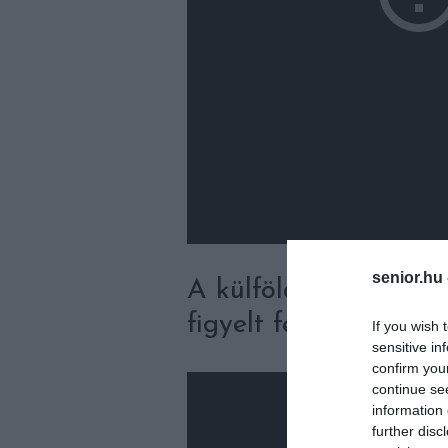
senior.hu
A külföldi kritika el
figyelt fel.
If you wish 
sensitive in
confirm you
continue se
information 
further disc