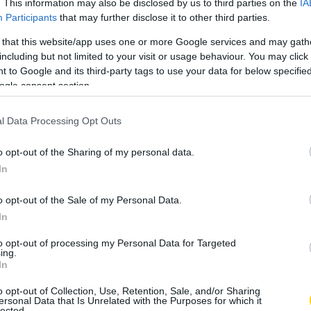
. This information may also be disclosed by us to third parties on the
IA
Participants
that may further disclose it to other third parties.
 that this website/app uses one or more Google services and may gath
including but not limited to your visit or usage behaviour. You may click 
 to Google and its third-party tags to use your data for below specifi
ogle consent section.
l Data Processing Opt Outs
o opt-out of the Sharing of my personal data.
In
o opt-out of the Sale of my Personal Data.
In
to opt-out of processing my Personal Data for Targeted
ing.
In
o opt-out of Collection, Use, Retention, Sale, and/or Sharing
ersonal Data that Is Unrelated with the Purposes for which it
lected.