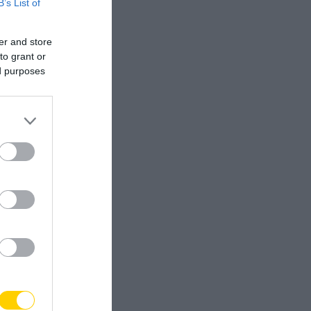
B’s List of
er and store
to grant or
ed purposes