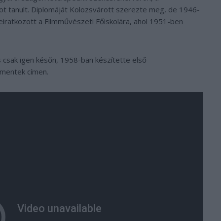
got tanult. Diplomáját Kolozsvárott szerezte meg, de 1946-
iratkozott a Filmművészeti Főiskolára, ahol 1951-ben
s csak igen későn, 1958-ban készítette első
 mentek címen.