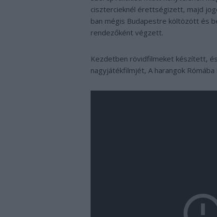
cisztercieknél érettségizett, majd jo
ban mégis Budapestre költözött és be
rendezőként végzett.
Kezdetben rövidfilmeket készített, é
nagyjátékfilmjét, A harangok Rómába