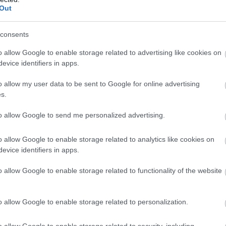
Out
consents
o allow Google to enable storage related to advertising like cookies on
evice identifiers in apps.
o allow my user data to be sent to Google for online advertising
s.
to allow Google to send me personalized advertising.
o allow Google to enable storage related to analytics like cookies on
emzik, amely vágás nélküli, folyamatos felvételt jelent. A
evice identifiers in apps.
– adja a filmszerűséget, ami nagy összpontosítást igényel
o allow Google to enable storage related to functionality of the website
o allow Google to enable storage related to personalization.
o allow Google to enable storage related to security, including