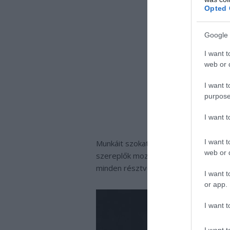
Opted 
Google 
I want t
web or d
I want t
purpose
I want 
I want t
Munkáit szokatlanul hosszú snittek jell
web or d
szereplők mozgatása – akár percekig 
minden résztvevőtől.
I want t
or app.
I want t
I want t