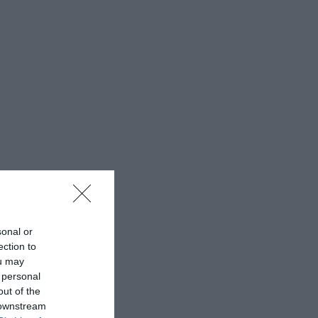
sonal or
ection to
ou may
 personal
out of the
 downstream