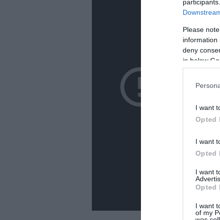
participants
Downstream 
Please note
information 
deny consent
in below Go
Persona
I want t
Opted 
I want t
Opted 
I want 
Advertis
Opted 
I want t
of my P
was col