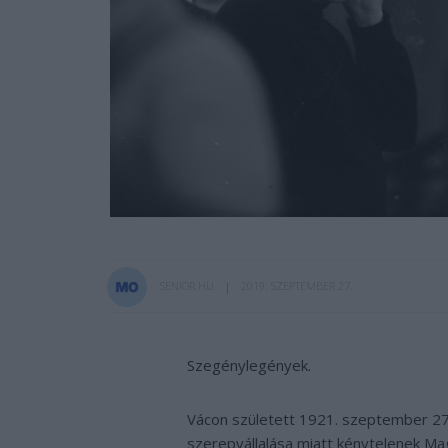
SENIOR.HU
2019. SZEPTEMBER 27.
Szegénylegények.
Vácon született 1921. szeptember 27-é
szerepvállalása miatt kénytelenek Ma