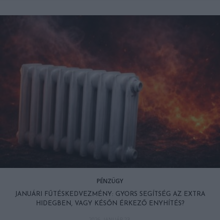
PÉNZÜGY
JANUÁRI FŰTÉSKEDVEZMÉNY: GYORS SEGÍTSÉG AZ EXTRA
HIDEGBEN, VAGY KÉSŐN ÉRKEZŐ ENYHÍTÉS?
2026. JANUÁR 23.