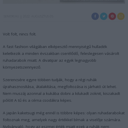
SENIOR.HU
2022. AUGUSZTUS 05.
Volt folt, nincs folt.
A fast fashion világában elképesztő mennyiségű hulladék
keletkezik a minden évszakban cserélődő, feleslegesen vásárolt
ruhadarabok miatt. A divatipar az egyik legnagyobb
környezetszennyező.
Szerencsére egyre többen tudják, hogy a régi ruhák
újrahasznosítása, átalakítása, megfoltozása is járható út lehet.
Nem muszáj azonnal a kukába dobni a kilukadt zoknit, kiszakadt
pólót! A tű és a cérna csodákra képes.
A japán kaketsugi még ennél is többre képes: olyan ruhadarabokat
foltoznak meg, amelyek nagy értékkel bírnak a viselője számára.
Nyilvánvaló, hogy az eszmei érték miatt ezek a ruhák nem