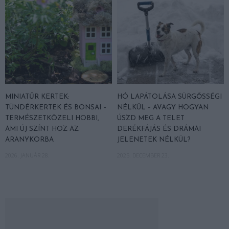
MINIATŰR KERTEK:
HÓ LAPÁTOLÁSA SÜRGŐSSÉGI
TÜNDÉRKERTEK ÉS BONSAI –
NÉLKÜL – AVAGY HOGYAN
TERMÉSZETKÖZELI HOBBI,
ÚSZD MEG A TELET
AMI ÚJ SZÍNT HOZ AZ
DERÉKFÁJÁS ÉS DRÁMAI
ARANYKORBA
JELENETEK NÉLKÜL?
2026. JANUÁR 28.
2025. DECEMBER 23.