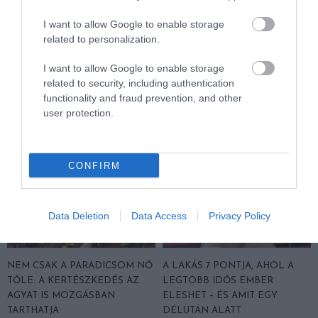
KÉZIMUNKA
RUHÁZAT
CÍMKE:
I want to allow Google to enable storage
related to personalization.
I want to allow Google to enable storage
AJÁNLÓ
related to security, including authentication
functionality and fraud prevention, and other
user protection.
CONFIRM
Data Deletion
Data Access
Privacy Policy
NEM CSAK A PARADICSOM NŐ
A LAKÁS 7 PONTJA, AHOL A
TŐLE: A KERTÉSZKEDÉS AZ
LEGTÖBB IDŐS EMBER
AGYAT IS MOZGÁSBAN
ELESHET – ÉS AMIT EGY
TARTHATJA
DÉLUTÁN ALATT