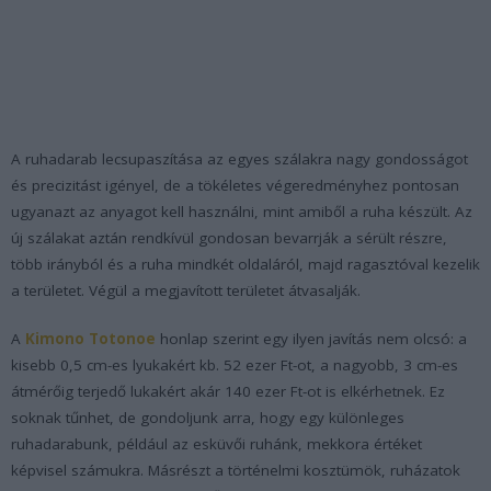
A ruhadarab lecsupaszítása az egyes szálakra nagy gondosságot
és precizitást igényel, de a tökéletes végeredményhez pontosan
ugyanazt az anyagot kell használni, mint amiből a ruha készült. Az
új szálakat aztán rendkívül gondosan bevarrják a sérült részre,
több irányból és a ruha mindkét oldaláról, majd ragasztóval kezelik
a területet. Végül a megjavított területet átvasalják.
A
Kimono Totonoe
honlap szerint egy ilyen javítás nem olcsó: a
kisebb 0,5 cm-es lyukakért kb. 52 ezer Ft-ot, a nagyobb, 3 cm-es
átmérőig terjedő lukakért akár 140 ezer Ft-ot is elkérhetnek. Ez
soknak tűnhet, de gondoljunk arra, hogy egy különleges
ruhadarabunk, például az esküvői ruhánk, mekkora értéket
képvisel számukra. Másrészt a történelmi kosztümök, ruházatok