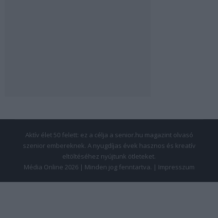
Aktív élet 50 felett: ez a célja a senior.hu magazint olvasó
szenior embereknek. A nyugdíjas évek hasznos és kreatív
eltöltéséhez nyújtunk ötleteket.
Média Online 2026 | Minden jog fenntartva. |
Impresszum