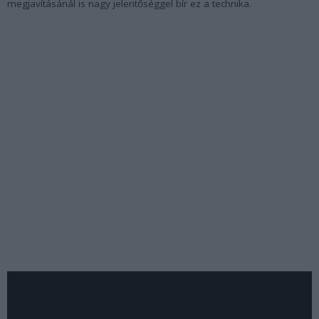
megjavításánál is nagy jelentőséggel bír ez a technika.