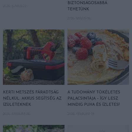
BIZTONSÁGOSABBÁ
2026. JÚNIUS 22.
TEHETÜNK
2026. MÁJUS 06.
KERTI METSZÉS FÁRADTSÁG
A TUDOMÁNY TÖKÉLETES
NÉLKÜL: AKKUS SEGÍTSÉG AZ
PALACSINTÁJA – ÍGY LESZ
ÍZÜLETEKNEK
MINDIG PUHA ÉS ÍZLETES!
2026. FEBRUÁR 26.
2026. FEBRUÁR 19.