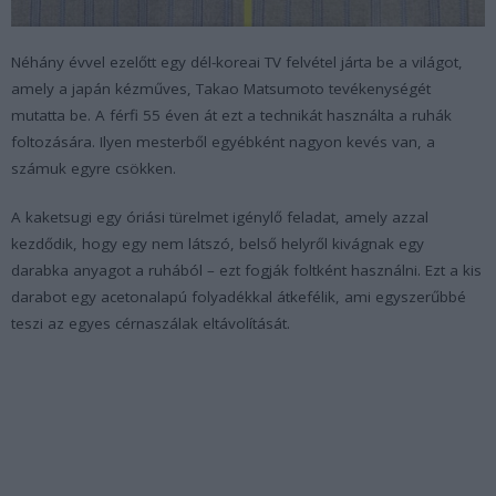
Néhány évvel ezelőtt egy dél-koreai TV felvétel járta be a világot,
amely a japán kézműves, Takao Matsumoto tevékenységét
mutatta be. A férfi 55 éven át ezt a technikát használta a ruhák
foltozására. Ilyen mesterből egyébként nagyon kevés van, a
számuk egyre csökken.
A kaketsugi egy óriási türelmet igénylő feladat, amely azzal
kezdődik, hogy egy nem látszó, belső helyről kivágnak egy
darabka anyagot a ruhából – ezt fogják foltként használni. Ezt a kis
darabot egy acetonalapú folyadékkal átkefélik, ami egyszerűbbé
teszi az egyes cérnaszálak eltávolítását.