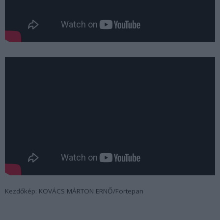
Kezdőkép: KOVÁCS MÁRTON ERNŐ/Fortepan