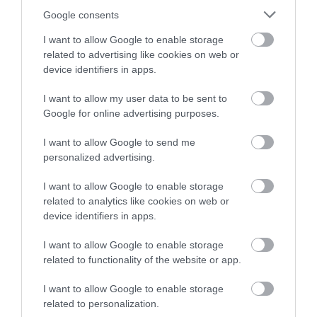
Google consents
AJÁNLÓ
I want to allow Google to enable storage
related to advertising like cookies on web or
device identifiers in apps.
I want to allow my user data to be sent to
Google for online advertising purposes.
I want to allow Google to send me
personalized advertising.
I want to allow Google to enable storage
related to analytics like cookies on web or
A MAGYAR SZÁRMAZÁSÚ
JEANNE CALMENT: VALÓBAN
device identifiers in apps.
MÉRNÖK, AKINEK A
Ő VOLT A VILÁG LEGIDŐSEBB
GONDOLATAI A VOLKSWAGEN
EMBERE, VAGY EGY ÓRIÁSI
I want to allow Google to enable storage
BOGÁRIG GURULTAK
CSALÁS ÁLDOZATAI
related to functionality of the website or app.
VAGYUNK?
2026. MÁRCIUS 10.
2026. FEBRUÁR 24.
I want to allow Google to enable storage
related to personalization.