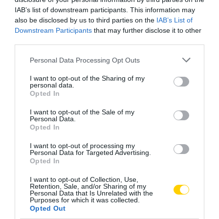
IAB’s list of downstream participants. This information may
also be disclosed by us to third parties on the
IAB’s List of
Downstream Participants
that may further disclose it to other
third parties.
Please note that this website/app uses one or more Google
Personal Data Processing Opt Outs
services and may gather and store information including but
not limited to your visit or usage behaviour. You may click to
I want to opt-out of the Sharing of my
personal data.
grant or deny consent to Google and its third-party tags to
Opted In
use your data for below specified purposes in below Google
consent section.
I want to opt-out of the Sale of my
Personal Data.
Opted In
I want to opt-out of processing my
Personal Data for Targeted Advertising.
Opted In
I want to opt-out of Collection, Use,
SZÜLETÉSNAP
CÍMKE:
Retention, Sale, and/or Sharing of my
Personal Data that Is Unrelated with the
Purposes for which it was collected.
Opted Out