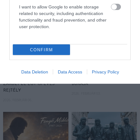
I want to allow Google to enable storage
related to security, including authentication
functionality and fraud prevention, and other
user protection.
CONFIRM
EGY VIKTORIÁNUS BŰNTÉNY A
MI VEZETETT A MALÉV
KERT MÉLYÉRŐL – DAVID
VÉGÉHEZ? – EGY NEMZETI
Data Deletion
Data Access
Privacy Policy
ATTENBOROUGH UDVARÁBAN
LÉGITÁRSASÁG CSENDES
ZÁRULT LE EGY 131 ÉVES
BUKÁSA
REJTÉLY
2026. FEBRUÁR 03.
2026. FEBRUÁR 06.