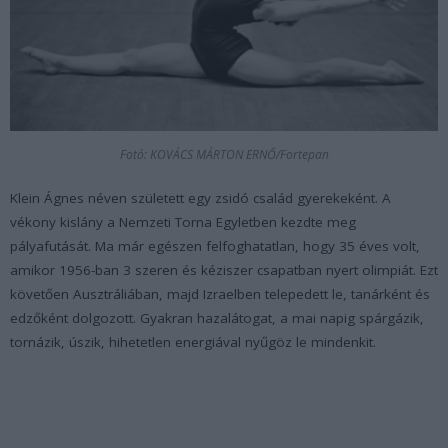
Fotó: KOVÁCS MÁRTON ERNŐ/Fortepan
Klein Ágnes néven született egy zsidó család gyerekeként. A
vékony kislány a Nemzeti Torna Egyletben kezdte meg
pályafutását. Ma már egészen felfoghatatlan, hogy 35 éves volt,
amikor 1956-ban 3 szeren és kéziszer csapatban nyert olimpiát. Ezt
követően Ausztráliában, majd Izraelben telepedett le, tanárként és
edzőként dolgozott. Gyakran hazalátogat, a mai napig spárgázik,
tornázik, úszik, hihetetlen energiával nyűgöz le mindenkit.