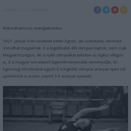
SENIOR.HU
2019. JANUÁR 08.
Rekordhalmozó energiabomba.
1921. január 9-én született Keleti Ágnes, aki számtalan rekordot
mondhat magáénak: ő a legidősebb élő olimpiai bajnok, nem csak
Magyarországon, de a nyári olimpiákat tekintve az egész világon
is, ő a magyar tornasport legeredményesebb versenyzője, és
Egerszegi Krisztinával együtt ő a legtöbb olimpiai aranyat nyert női
sportolónk is (szám szerint 5-5 aranyat nyertek).