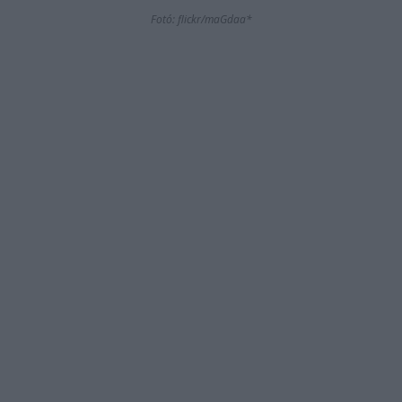
Fotó: flickr/maGdaa*