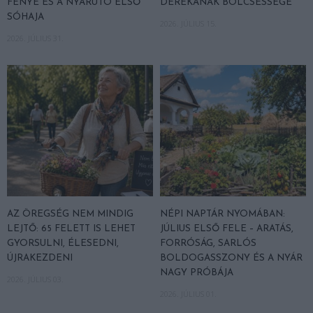
FÉNYE ÉS A NYÁRUTÓ ELSŐ
DEREKÁNAK BÖLCSESSÉGE
SÓHAJA
2026. JÚLIUS 15.
2026. JÚLIUS 31.
AZ ÖREGSÉG NEM MINDIG
NÉPI NAPTÁR NYOMÁBAN:
LEJTŐ: 65 FELETT IS LEHET
JÚLIUS ELSŐ FELE – ARATÁS,
GYORSULNI, ÉLESEDNI,
FORRÓSÁG, SARLÓS
ÚJRAKEZDENI
BOLDOGASSZONY ÉS A NYÁR
NAGY PRÓBÁJA
2026. JÚLIUS 03.
2026. JÚLIUS 01.