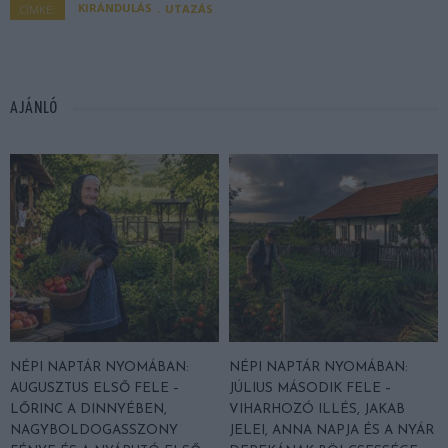
KIRÁNDULÁS
UTAZÁS
CÍMKE:
AJÁNLÓ
NÉPI NAPTÁR NYOMÁBAN:
NÉPI NAPTÁR NYOMÁBAN:
AUGUSZTUS ELSŐ FELE –
JÚLIUS MÁSODIK FELE –
LŐRINC A DINNYÉBEN,
VIHARHOZÓ ILLÉS, JAKAB
NAGYBOLDOGASSZONY
JELEI, ANNA NAPJA ÉS A NYÁR