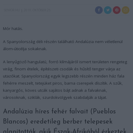
SENIOR.HU
2019. OKTÓBER 25.
Mór hatás.
A Spanyolország déli részén található Andalúzia nem véletlenül
álom-úticélja sokaknak.
A lenyűgöző hangulatú, forró klímájáról ismert területen rengeteg
virág, finom ételek, építészeti csodák és hűsítő tenger várja az
utazókat. Spanyolország egyik legszebb részén minden ház fala
fehérre meszelt, tetejüket piros, barna cserepek díszítik. A szűk,
kanyargós, köves utcák sajátos bájt adnak a falvaknak,
városoknak, sziklák, szurdokvölgyek szabdalják a tájat.
Andalúzia híres fehér falvait (Pueblos
Blancos) eredetileg berber telepesek
alapították, akik Észak-Afrikából érkeztek