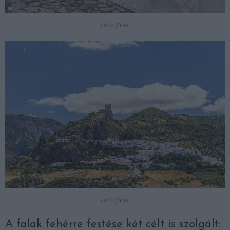
Fotó: flickr
Fotó: flickr
A falak fehérre festése két célt is szolgált: