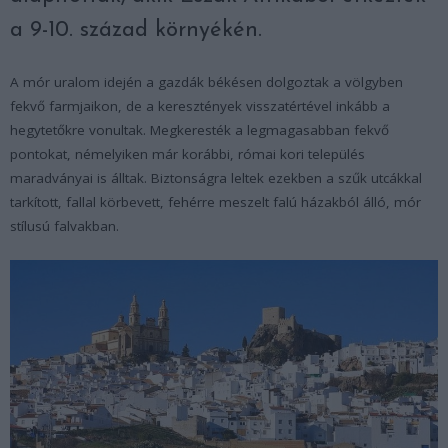
a 9-10. század környékén.
A mór uralom idején a gazdák békésen dolgoztak a völgyben
fekvő farmjaikon, de a keresztények visszatértével inkább a
hegytetőkre vonultak. Megkeresték a legmagasabban fekvő
pontokat, némelyiken már korábbi, római kori település
maradványai is álltak. Biztonságra leltek ezekben a szűk utcákkal
tarkított, fallal körbevett, fehérre meszelt falú házakból álló, mór
stílusú falvakban.