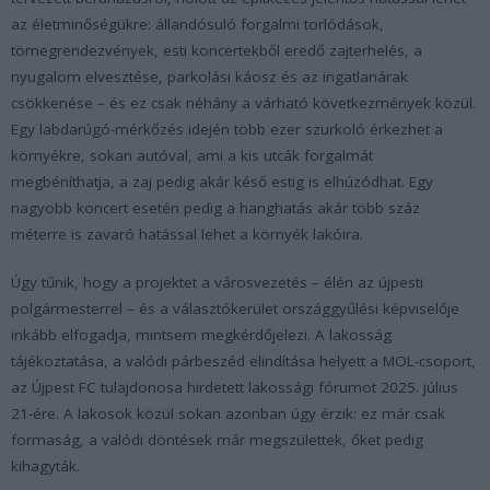
az életminőségükre: állandósuló forgalmi torlódások,
tömegrendezvények, esti koncertekből eredő zajterhelés, a
nyugalom elvesztése, parkolási káosz és az ingatlanárak
csökkenése – és ez csak néhány a várható következmények közül.
Egy labdarúgó-mérkőzés idején több ezer szurkoló érkezhet a
környékre, sokan autóval, ami a kis utcák forgalmát
megbéníthatja, a zaj pedig akár késő estig is elhúzódhat. Egy
nagyobb koncert esetén pedig a hanghatás akár több száz
méterre is zavaró hatással lehet a környék lakóira.
Úgy tűnik, hogy a projektet a városvezetés – élén az újpesti
polgármesterrel – és a választókerület országgyűlési képviselője
inkább elfogadja, mintsem megkérdőjelezi. A lakosság
tájékoztatása, a valódi párbeszéd elindítása helyett a MOL-csoport,
az Újpest FC tulajdonosa hirdetett lakossági fórumot 2025. július
21-ére. A lakosok közül sokan azonban úgy érzik: ez már csak
formaság, a valódi döntések már megszülettek, őket pedig
kihagyták.