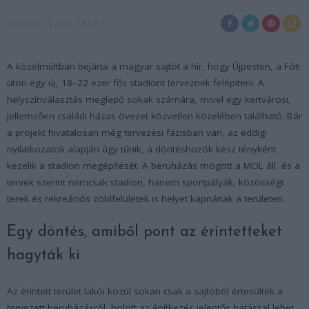
SENIOR.HU
2025. JÚLIUS 13.
A közelmúltban bejárta a magyar sajtót a hír, hogy Újpesten, a Fóti
úton egy új, 18–22 ezer fős stadiont terveznek felépíteni. A
helyszínválasztás meglepő sokak számára, mivel egy kertvárosi,
jellemzően családi házas övezet közvetlen közelében található. Bár
a projekt hivatalosan még tervezési fázisban van, az eddigi
nyilatkozatok alapján úgy tűnik, a döntéshozók kész tényként
kezelik a stadion megépítését. A beruházás mögött a MOL áll, és a
tervek szerint nemcsak stadion, hanem sportpályák, közösségi
terek és rekreációs zöldfelületek is helyet kapnának a területen.
Egy döntés, amiből pont az érintetteket
hagyták ki
Az érintett terület lakói közül sokan csak a sajtóból értesültek a
tervezett beruházásról, holott az építkezés jelentős hatással lehet