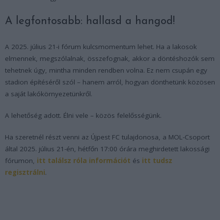
A legfontosabb: hallasd a hangod!
A 2025. július 21-i fórum kulcsmomentum lehet. Ha a lakosok
elmennek, megszólalnak, összefognak, akkor a döntéshozók sem
tehetnek úgy, mintha minden rendben volna. Ez nem csupán egy
stadion építéséről szól – hanem arról, hogyan dönthetünk közösen
a saját lakókörnyezetünkről.
A lehetőség adott. Élni vele – közös felelősségünk.
Ha szeretnél részt venni az Újpest FC tulajdonosa, a MOL-Csoport
által 2025. július 21-én, hétfőn 17:00 órára meghirdetett lakossági
fórumon,
itt találsz róla információt
és
itt tudsz
regisztrálni
.