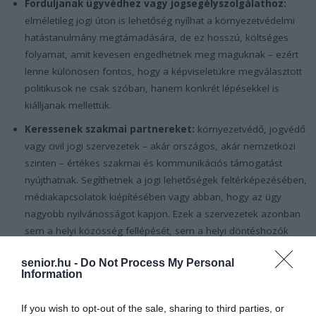
Forduljanak ügyvédhez vagy jogsegélyszolgálathoz:
elméletileg jogi úton is lehetőség nyílhat a környezetvédelmi
hatástanulmány megtámadására, de ez hosszú, költséges
folyamat, amit kevesen engedhetnek meg maguknak – ezért
lenne különösen fontos, hogy a képviseletükre megválasztott
politikusok ne csak szóban, hanem konkrét lépésekkel is
kiálljanak mellettük.
Keressenek szakmai partnereket:
környezetvédő, jogvédő
vagy civil jogi szervezetek – akár országos, akár nemzetközi
szinten – értékes szakmai és kommunikációs támogatást
nyújthatnak. Segíthetnek a jogi lehetőségek feltérképezésében,
médiakapcsolatok kiépítésében vagy abban, hogy az ügy
nagyobb nyilvánosságot kapjon. Ezek a szervezetek azonban
sem a helyi közösség fellépését, sem a helyi döntéshozók
felelősségét nem válthatják ki – csak megerősíthetik azt.
senior.hu -
Do Not Process My Personal
Information
Kilátások – mit lehet elérni nyilvános
If you wish to opt-out of the sale, sharing to third parties, or
fellépéssel?