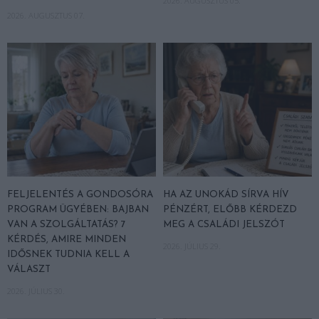
2026. AUGUSZTUS 05.
2026. AUGUSZTUS 07.
FELJELENTÉS A GONDOSÓRA
HA AZ UNOKÁD SÍRVA HÍV
PROGRAM ÜGYÉBEN: BAJBAN
PÉNZÉRT, ELŐBB KÉRDEZD
VAN A SZOLGÁLTATÁS? 7
MEG A CSALÁDI JELSZÓT
KÉRDÉS, AMIRE MINDEN
2026. JÚLIUS 29.
IDŐSNEK TUDNIA KELL A
VÁLASZT
2026. JÚLIUS 30.