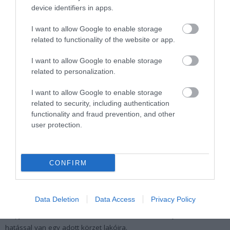
Fontos tudni, hogy a tervezett kiegészítő létesítmények –
device identifiers in apps.
sportpályák, zöldfelületek, közösségi terek – elvileg a helyi
I want to allow Google to enable storage
lakosság számára is használhatók lesznek, de egyelőre nem
related to functionality of the website or app.
világos, milyen feltételekkel (például belépődíjjal vagy ingyenesen),
és valóban elegendő kompenzációt nyújtanak-e azoknak, akik
I want to allow Google to enable storage
rendszeresen szenvedik el a stadion miatti kellemetlenségeket.
related to personalization.
Miért nem elég a sajnálkozás?
I want to allow Google to enable storage
related to security, including authentication
functionality and fraud prevention, and other
A lakosság joggal várná el, hogy a képviseletükre választott
user protection.
vezetők ne csak széttárt karokkal közöljék: “Ez nem rajtunk múlik”,
hanem valóban küzdjenek az érdekeikért – kérdéseket tegyenek
fel, vizsgálatokat kezdeményezzenek, és ne fogadják el feltétel
CONFIRM
nélkül a beruházó szándékait.
Az elmulasztott lakossági tájékoztatás, a nyílt párbeszéd hiánya, a
Data Deletion
Data Access
Privacy Policy
“kész tények” kommunikációja aláássa a demokratikus működés
alapjait, különösen akkor, ha a tervezett létesítmény közvetlen
hatással van egy adott körzet lakóira.