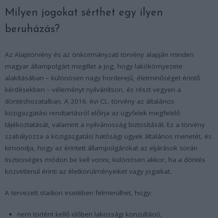
Milyen jogokat sérthet egy ilyen
beruházás?
Az Alaptörvény és az önkormányzati törvény alapján minden
magyar állampolgárt megillet a jog, hogy lakókörnyezete
alakításában – különösen nagy horderejű, életminőséget érintő
kérdésekben – véleményt nyilvánítson, és részt vegyen a
döntéshozatalban. A 2016. évi CL. törvény az általános
közigazgatási rendtartásról előírja az ügyfelek megfelelő
tájékoztatását, valamint a nyilvánosság biztosítását. Ez a törvény
szabályozza a közigazgatási hatósági ügyek általános menetét, és
kimondja, hogy az érintett állampolgárokat az eljárások során
tisztességes módon be kell vonni, különösen akkor, ha a döntés
közvetlenül érinti az életkörülményeiket vagy jogaikat.
A tervezett stadion esetében felmerülhet, hogy:
nem történt kellő időben lakossági konzultáció,