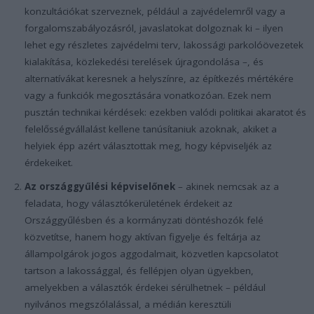
konzultációkat szerveznek, például a zajvédelemről vagy a
forgalomszabályozásról, javaslatokat dolgoznak ki – ilyen
lehet egy részletes zajvédelmi terv, lakossági parkolóövezetek
kialakítása, közlekedési terelések újragondolása –, és
alternatívákat keresnek a helyszínre, az építkezés mértékére
vagy a funkciók megosztására vonatkozóan. Ezek nem
pusztán technikai kérdések: ezekben valódi politikai akaratot és
felelősségvállalást kellene tanúsítaniuk azoknak, akiket a
helyiek épp azért választottak meg, hogy képviseljék az
érdekeiket.
Az országgyűlési képviselőnek
– akinek nemcsak az a
feladata, hogy választókerületének érdekeit az
Országgyűlésben és a kormányzati döntéshozók felé
közvetítse, hanem hogy aktívan figyelje és feltárja az
állampolgárok jogos aggodalmait, közvetlen kapcsolatot
tartson a lakossággal, és fellépjen olyan ügyekben,
amelyekben a választók érdekei sérülhetnek – például
nyilvános megszólalással, a médián keresztüli