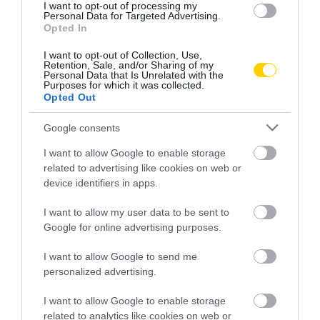
Mit lehet elérni hazai példák alapján?
I want to opt-out of processing my
Personal Data for Targeted Advertising.
Opted In
Korábbi hazai stadionépítések – például a debreceni Nagyerdei
I want to opt-out of Collection, Use,
Stadion vagy a szombathelyi Haladás Stadion – esetében az
Retention, Sale, and/or Sharing of my
érintett lakosság több alkalommal elérte, hogy mérjék és
Personal Data that Is Unrelated with the
Purposes for which it was collected.
korlátozzák a zajszinteket, illetve hogy egyes eseményeket
Opted Out
kizárólag meghatározott időpontokban tarthassanak meg. Bár
nem jellemző, de előfordult, hogy a környékbeliek számára
Google consents
ingyenes vagy kedvezményes belépést biztosítottak bizonyos
I want to allow Google to enable storage
eseményekre, vagy a beruházók közösségi fejlesztéseket –
related to advertising like cookies on web or
például parkosítást, játszótereket – vállaltak. Voltak helyek, ahol
device identifiers in apps.
kötelezővé tették a rendezvények utáni takarítást vagy a parkolási
rend visszaállítását is.
I want to allow my user data to be sent to
Google for online advertising purposes.
Ahhoz, hogy az újpesti lakók hasonló előnyöket tudjanak
I want to allow Google to send me
érvényesíteni, világos követeléseket kell megfogalmazniuk,
personalized advertising.
következetesen képviselniük kell saját érdekeiket, és olyan
nyomást kell gyakorolniuk a döntéshozókra, amit már nem lehet
I want to allow Google to enable storage
figyelmen kívül hagyni – sem politikai, sem társadalmi szinten.
related to analytics like cookies on web or