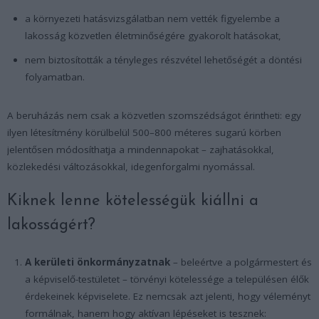
a környezeti hatásvizsgálatban nem vették figyelembe a
lakosság közvetlen életminőségére gyakorolt hatásokat,
nem biztosították a tényleges részvétel lehetőségét a döntési
folyamatban.
A beruházás nem csak a közvetlen szomszédságot érintheti: egy
ilyen létesítmény körülbelül 500–800 méteres sugarú körben
jelentősen módosíthatja a mindennapokat – zajhatásokkal,
közlekedési változásokkal, idegenforgalmi nyomással.
Kiknek lenne kötelességük kiállni a
lakosságért?
A kerületi önkormányzatnak
– beleértve a polgármestert és
a képviselő-testületet – törvényi kötelessége a településen élők
érdekeinek képviselete. Ez nemcsak azt jelenti, hogy véleményt
formálnak, hanem hogy aktívan lépéseket is tesznek: