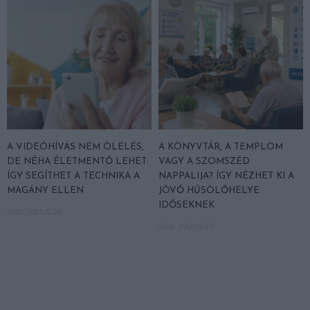
A VIDEÓHÍVÁS NEM ÖLELÉS,
A KÖNYVTÁR, A TEMPLOM
DE NÉHA ÉLETMENTŐ LEHET:
VAGY A SZOMSZÉD
ÍGY SEGÍTHET A TECHNIKA A
NAPPALIJA? ÍGY NÉZHET KI A
MAGÁNY ELLEN
JÖVŐ HŰSÖLŐHELYE
IDŐSEKNEK
2026. JÚLIUS 28.
2026. JÚLIUS 27.