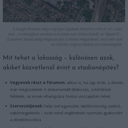
A Google térképén még a régi ipari épületek láthatók a Fóti út 141. szám
alatt – a valóságban azonban a területet már letakarították, az “Újpest FC –
Új stadion” felirat pedig világosan jelzi: a döntés megszületett, most már csak
az a kérdés, hogyan tálalják azt a lakosságnak.
Mit tehet a lakosság – különösen azok,
akiket közvetlenül érint a stadionépítés?
Vegyenek részt a fórumon:
akkor is, ha úgy érzik, a döntés
már megszületett. A dokumentált tiltakozás, a kérdések
feltétele, az érvek elhangzása fontos visszajelzés lehet.
Szerveződjenek:
helyi civil egyesület, lakóközösség, petíció,
sajtómegjelenés – ezek mind segíthetnek nyomást gyakorolni
a döntéshozókra.