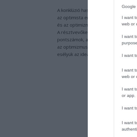
Google 
A konklúzió hasonló azokhoz az eredmé
az optimista embereknek a szíve is e
I want t
web or d
és az optimizmus szintjét tanulmányoz
A résztvevőket 11 éven keresztül köv
I want t
pontszámok, amelyek a testtömeg ind
purpose
az optimizmusszint emelkedésével. A
esélyük az ideális szív- és érrendszer
I want 
I want t
web or d
I want t
or app.
I want t
I want t
authenti