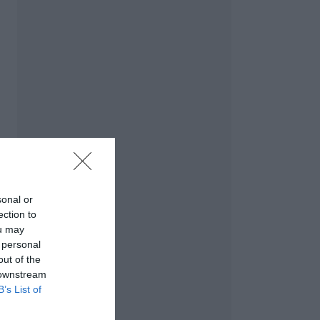
sonal or
ection to
ou may
 personal
out of the
 downstream
B’s List of