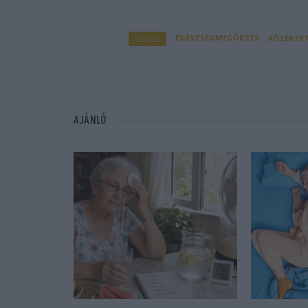
EGÉSZSÉGMEGŐRZÉS
KÖZÉRZE
CÍMKE:
AJÁNLÓ