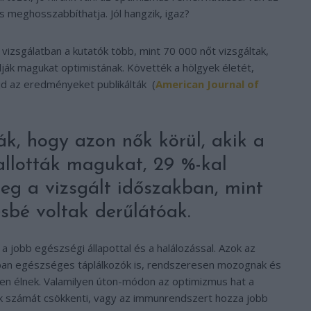
 meghosszabbíthatja. Jól hangzik, igaz?
izsgálatban a kutatók több, mint 70 000 nőt vizsgáltak,
lják magukat optimistának. Követték a hölgyek életét,
ajd az eredményeket publikálták (
American Journal of
ák, hogy azon nők körül, akik a
allották magukat, 29 %-kal
eg a vizsgált időszakban, mint
ésbé voltak derűlátóak.
 jobb egészségi állapottal és a halálozással. Azok az
ban egészséges táplálkozók is, rendszeresen mozognak és
n élnek. Valamilyen úton-módon az optimizmus hat a
ások számát csökkenti, vagy az immunrendszert hozza jobb