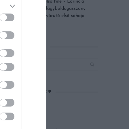
Augusztus első fele – Lőrinc a
dinnyében, Nagyboldogasszony
fénye és a nyárutó első sóhaja
KERESÉS AZ OLDALON
VÁRUNK A FACEBOOKON!