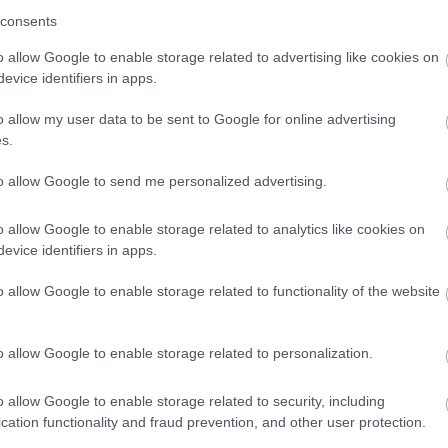
consents
nyekhez, amelyekre az Illinois-is Egyetem kutatói jutottak:
gészségesebb. Ők a szív egészségét, a mentális állapotot
o allow Google to enable storage related to advertising like cookies on
evice identifiers in apps.
ták 5100 felnőttben, akiknek kora 45 és 84 év között volt.
ették, és megállapították, hogy a szív egészségi
o allow my user data to be sent to Google for online advertising
exen és vérnyomáson alapultak, egyenes arányban javultak
s.
 legoptimistább embereknek egyenesen dupla annyi az
i állapot elérésére, mint a legpesszimistábbaknak.
to allow Google to send me personalized advertising.
o allow Google to enable storage related to analytics like cookies on
evice identifiers in apps.
o allow Google to enable storage related to functionality of the website
o allow Google to enable storage related to personalization.
o allow Google to enable storage related to security, including
cation functionality and fraud prevention, and other user protection.