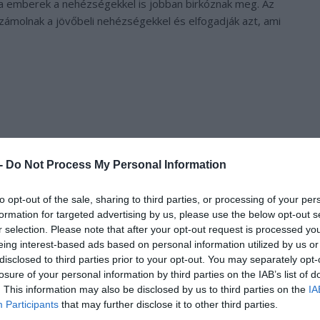
sta emberek a nehézségekkel is jobban birkóznak meg. Az
 számolnak a jövőbeli nehézségekkel és elfogadják azt, ami
 -
Do Not Process My Personal Information
to opt-out of the sale, sharing to third parties, or processing of your per
formation for targeted advertising by us, please use the below opt-out s
r selection. Please note that after your opt-out request is processed y
eing interest-based ads based on personal information utilized by us or
disclosed to third parties prior to your opt-out. You may separately opt-
losure of your personal information by third parties on the IAB’s list of
. This information may also be disclosed by us to third parties on the
IA
Participants
that may further disclose it to other third parties.