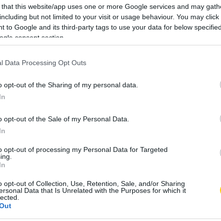
 that this website/app uses one or more Google services and may gath
including but not limited to your visit or usage behaviour. You may click 
 to Google and its third-party tags to use your data for below specifi
ogle consent section.
l Data Processing Opt Outs
o opt-out of the Sharing of my personal data.
In
o opt-out of the Sale of my Personal Data.
In
to opt-out of processing my Personal Data for Targeted
ing.
t (JAMA Network Open) 10
In
e nyomán arra jutott, hogy az
o opt-out of Collection, Use, Retention, Sale, and/or Sharing
ersonal Data that Is Unrelated with the Purposes for which it
al kevesebb szívhez kapcsolódó
lected.
Out
t a pesszimisták esetében.