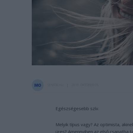
SENIOR.HU
2019. OKTÓBER 05.
Egészségesebb szív.
Melyik típus vagy? Az optimista, akinek
üres? Amennyiben az első csapatba tar