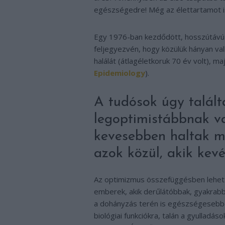
egészségedre! Még az élettartamot is
Egy 1976-ban kezdődött, hosszútávú v
feljegyezvén, hogy közülük hányan val
halálát (átlagéletkoruk 70 év volt), m
Epidemiology
).
A tudósok úgy talált
legoptimistábbnak v
kevesebben haltak m
azok közül, akik kev
Az optimizmus összefüggésben lehet a
emberek, akik derűlátóbbak, gyakrab
a dohányzás terén is egészségesebbe
biológiai funkciókra, talán a gyullad