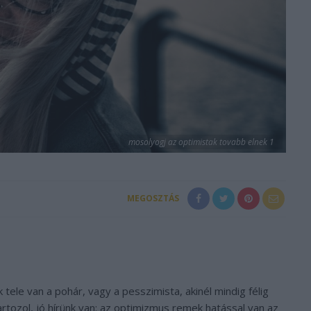
mosolyogj az optimistak tovabb elnek 1
MEGOSZTÁS
 tele van a pohár, vagy a pesszimista, akinél mindig félig
tozol, jó hírünk van: az optimizmus remek hatással van az