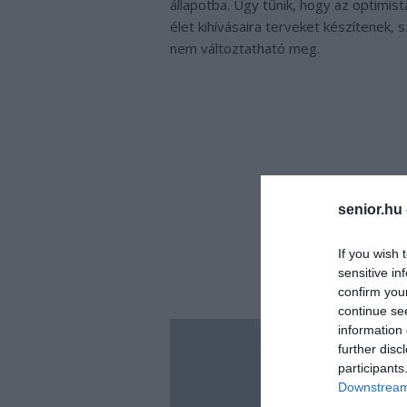
állapotba. Úgy tűnik, hogy az optimi
élet kihívásaira terveket készítenek,
nem változtatható meg.
senior.hu
If you wish 
sensitive in
confirm you
continue se
information 
further disc
participants
Downstream 