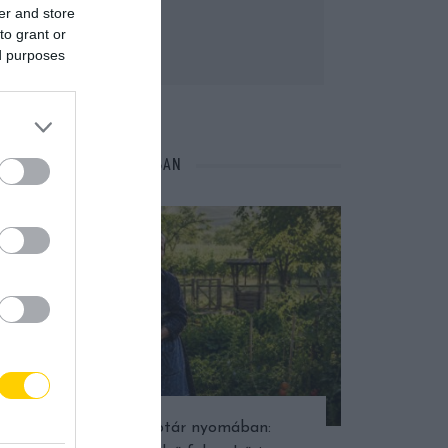
er and store
to grant or
ed purposes
NÉPI NAPTÁR NYOMÁBAN
Népi naptár nyomában: