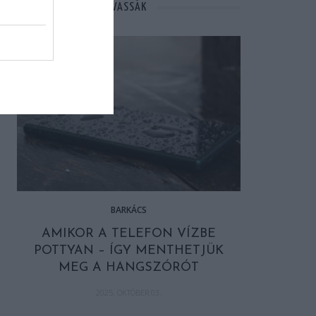
MÁSOK ÉPPEN EZT OLVASSÁK
BARKÁCS
AMIKOR A TELEFON VÍZBE
POTTYAN – ÍGY MENTHETJÜK
MEG A HANGSZÓRÓT
2025. OKTÓBER 03.