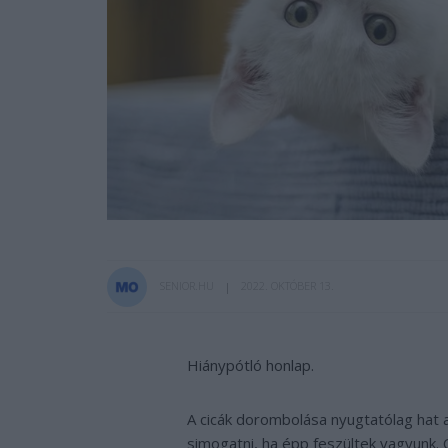
SENIOR.HU
2022. OKTÓBER 13.
Hiánypótló honlap.
A cicák dorombolása nyugtatólag hat a
simogatni, ha épp feszültek vagyunk