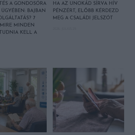
TÉS A GONDOSÓRA
HA AZ UNOKÁD SÍRVA HÍV
ÜGYÉBEN: BAJBAN
PÉNZÉRT, ELŐBB KÉRDEZD
OLGÁLTATÁS? 7
MEG A CSALÁDI JELSZÓT
AMIRE MINDEN
2026. JÚLIUS 29.
TUDNIA KELL A