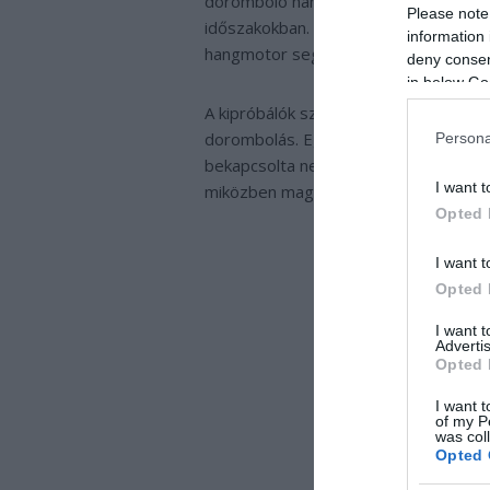
doromboló hang állítólag egyike a leg
Please note
időszakokban. A honlap célja, hogy meg
information 
hangmotor segítségével.
deny consent
in below Go
A kipróbálók szerint magukat a cicus
dorombolás. Egyikőjük például 3 árván
Persona
bekapcsolta nekik a hangot, kisvártat
I want t
miközben maguk is dorombolnak.
Opted 
I want t
Opted 
I want 
Advertis
Opted 
I want t
of my P
was col
Opted 