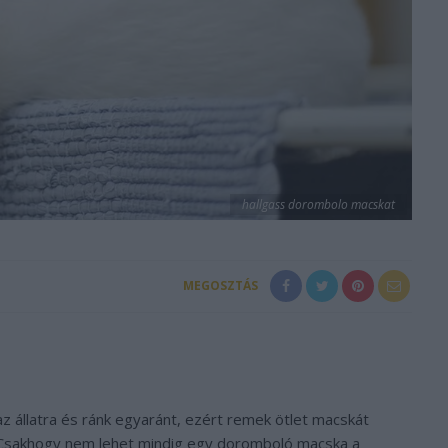
hallgass dorombolo macskat
MEGOSZTÁS
z állatra és ránk egyaránt, ezért remek ötlet macskát
. Csakhogy nem lehet mindig egy doromboló macska a