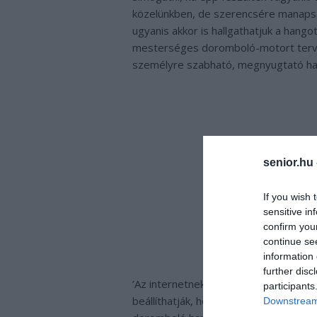
közelünkben, de szerencsére manapság
ugyanis akkor is hallgathatjuk a hangot
mesterséges doromboló-motort tervez
személyre szabható, megnyugtató ha
senior.hu
If you wish 
sensitive in
confirm you
continue se
information 
further disc
’Az internetnek van egy macskája’ – e
participants
beállíthatják, hogy milyen legyen az a
Downstream 