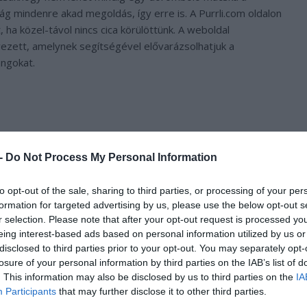
 mindenre akad megoldás, így erre is. A Purrli.com oldalon
, ha közel-távol nincs cica körülöttünk. A weboldal
ett, amelynek segítségével elővarázsolhatjuk a
ngokat.
 -
Do Not Process My Personal Information
to opt-out of the sale, sharing to third parties, or processing of your per
formation for targeted advertising by us, please use the below opt-out s
r selection. Please note that after your opt-out request is processed y
eing interest-based ads based on personal information utilized by us or
disclosed to third parties prior to your opt-out. You may separately opt-
losure of your personal information by third parties on the IAB’s list of
z a
Purrli.com
jelszava. A honlap használói még azt is
. This information may also be disclosed by us to third parties on the
IA
 dorombolás: inkább játékos, izgatott vagy álmos, ásítozó. A
Participants
that may further disclose it to other third parties.