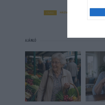
HÁZIÁLLAT
KIKAPCSOLÓDÁS
M
CÍMKE:
AJÁNLÓ