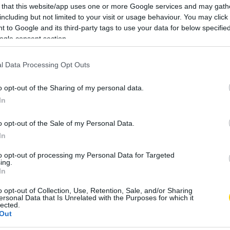
megnyugtatóbb zajoknak, segít a stresszes, feszült
 that this website/app uses one or more Google services and may gath
jelenítse mind a hangot, mind a virtuális cicát egy egyedi
including but not limited to your visit or usage behaviour. You may click 
 to Google and its third-party tags to use your data for below specifi
ogle consent section.
okat is tökéletesen megnyugtatja a mesterséges
 maradt cicát nevel, akik nem doromboltak. Amikor a gazdi
l Data Processing Opt Outs
va azt vette észre, hogy a cicusok békésen szunyókálnak,
o opt-out of the Sharing of my personal data.
In
o opt-out of the Sale of my Personal Data.
In
to opt-out of processing my Personal Data for Targeted
ing.
In
o opt-out of Collection, Use, Retention, Sale, and/or Sharing
ersonal Data that Is Unrelated with the Purposes for which it
lected.
Out