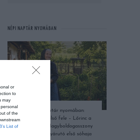
NÉPI NAPTÁR NYOMÁBAN
sonal or
ection to
ou may
 personal
Népi naptár nyomában:
out of the
Augusztus első fele – Lőrinc a
 downstream
B’s List of
dinnyében, Nagyboldogasszony
fénye és a nyárutó első sóhaja