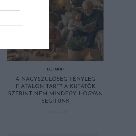
ÉLETMÓD
A NAGYSZÜLŐSÉG TÉNYLEG
FIATALON TART? A KUTATÓK
SZERINT NEM MINDEGY, HOGYAN
SEGÍTÜNK
2026. JÚNIUS 12.