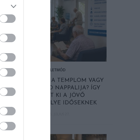
ÉLETMÓD
A KÖNYVTÁR, A TEMPLOM VAGY
A SZOMSZÉD NAPPALIJA? ÍGY
NÉZHET KI A JÖVŐ
HŰSÖLŐHELYE IDŐSEKNEK
2026. JÚLIUS 27.