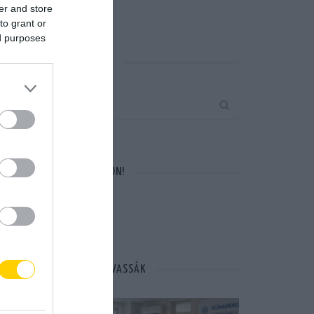
er and store
to grant or
ed purposes
KERESÉS AZ OLDALON
VÁRUNK A FACEBOOKON!
MÁSOK ÉPPEN EZT OLVASSÁK