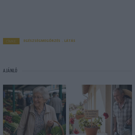
EGÉSZSÉGMEGŐRZÉS
LÁTÁS
CÍMKE:
AJÁNLÓ