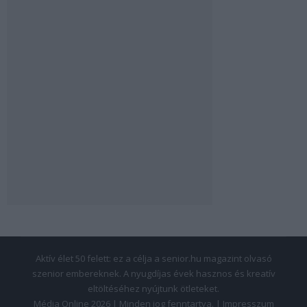
Aktív élet 50 felett: ez a célja a senior.hu magazint olvasó
szenior embereknek. A nyugdíjas évek hasznos és kreatív
eltöltéséhez nyújtunk ötleteket.
Média Online 2026 | Minden jog fenntartva. |
Impresszum