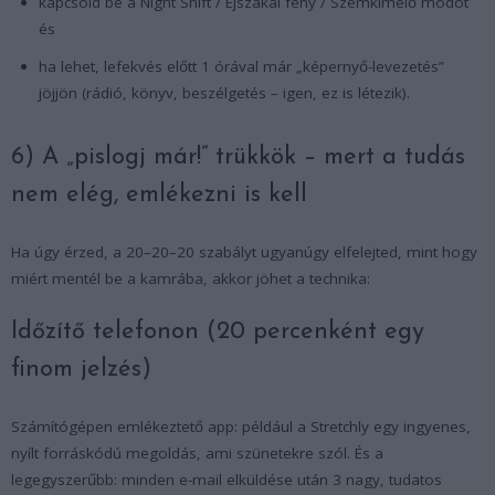
kapcsold be a Night Shift / Éjszakai fény / Szemkímélő módot
és
ha lehet, lefekvés előtt 1 órával már „képernyő-levezetés”
jöjjön (rádió, könyv, beszélgetés – igen, ez is létezik).
6) A „pislogj már!” trükkök – mert a tudás
nem elég, emlékezni is kell
Ha úgy érzed, a 20–20–20 szabályt ugyanúgy elfelejted, mint hogy
miért mentél be a kamrába, akkor jöhet a technika:
Időzítő telefonon (20 percenként egy
finom jelzés)
Számítógépen emlékeztető app: például a Stretchly egy ingyenes,
nyílt forráskódú megoldás, ami szünetekre szól. És a
legegyszerűbb: minden e-mail elküldése után 3 nagy, tudatos