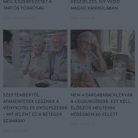
MEG A SZERVEZETET A
VÉSZJELZÉS: ÍGY VÉDD
TARTÓS FORRÓSÁG
MAGAD KÁNIKULÁBAN
2026. AUGUSZTUS 03.
2026. JÚLIUS 30.
SZEPTEMBERTŐL
NEM A SÁRGABARACKLEKVÁR
ÁFAMENTESEK LESZNEK A
A LEGSÜRGŐSEBB: EZT KELL
VÉNYKÖTELES GYÓGYSZEREK
ELŐSZÖR MEGTENNI
– MIT JELENT EZ A BETEGEK
HŐSÉGBEN 60 FELETT
SZÁMÁRA?
2026. JÚLIUS 17.
2026. JÚLIUS 23.