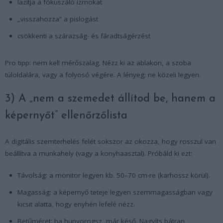
lazítja a fókuszáló izmokat
„visszahozza” a pislogást
csökkenti a szárazság- és fáradtságérzést
Pro tipp: nem kell mérőszalag. Nézz ki az ablakon, a szoba
túloldalára, vagy a folyosó végére. A lényeg: ne közeli legyen.
3) A „nem a szemedet állítod be, hanem a
képernyőt” ellenőrzőlista
A digitális szemterhelés felét sokszor az okozza, hogy rosszul van
beállítva a munkahely (vagy a konyhaasztal). Próbáld ki ezt:
Távolság: a monitor legyen kb. 50–70 cm-re (karhossz körül).
Magasság: a képernyő teteje legyen szemmagasságban vagy
kicsit alatta, hogy enyhén lefelé nézz.
Betűméret: ha hunyorogsz, már késő. Nagyíts bátran