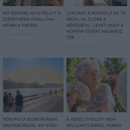
MIT EGYÜNK, HA 70 FELETT IS
LEKÓKAD A MUSKÁTLI? NE TE
SZERETNÉNK ÖNÁLLÓAN
INDULJ EL ELŐBB A
MENNI A PIACRA?
HŐSÉGBEN – LEHET, HOGY A
NÖVÉNY ESTÉRE MAGÁHOZ
2026. AUGUSZTUS 05.
TÉR
2026. AUGUSZTUS 04.
HŐKUPOLA SZORÍTÁSÁBAN
A HŐSÉG 75 FELETT NEM
MAGYARORSZÁG: ÍGY VISELI
KELLEMETLENSÉG, HANEM