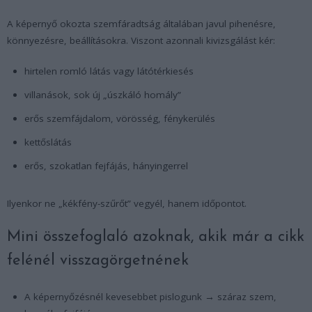
A képernyő okozta szemfáradtság általában javul pihenésre,
könnyezésre, beállításokra. Viszont azonnali kivizsgálást kér:
hirtelen romló látás vagy látótérkiesés
villanások, sok új „úszkáló homály”
erős szemfájdalom, vörösség, fénykerülés
kettőslátás
erős, szokatlan fejfájás, hányingerrel
Ilyenkor ne „kékfény-szűrőt” vegyél, hanem időpontot.
Mini összefoglaló azoknak, akik már a cikk
felénél visszagörgetnének
A képernyőzésnél kevesebbet pislogunk → száraz szem,