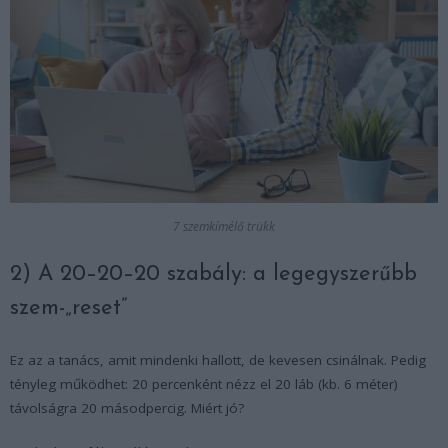
7 szemkímélő trükk
2) A 20–20–20 szabály: a legegyszerűbb
szem-„reset”
Ez az a tanács, amit mindenki hallott, de kevesen csinálnak. Pedig
tényleg működhet: 20 percenként nézz el 20 láb (kb. 6 méter)
távolságra 20 másodpercig. Miért jó?