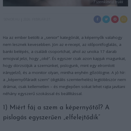
7 szemkímélő trükk
SENIOR.HU
2026. FEBRUÁR 27.
Ha az ember betölti a „senior” kategóriát, a képernyők valahogy
nem lesznek kevesebben. Jön az e-recept, az időpontfoglalás, a
banki belépés, a családi csoportchat, ahol az unoka 17 darab
emojival jelzi, hogy „oké”. És egyszer csak azon kapjuk magunkat,
hogy dörzsöljük a szemünket, pislogunk, mint egy elromlott
irányjelző, és a monitor olyan, mintha enyhén gőzölögne. A jó hír:
a „képernyőfáradt szem” (digitális szemterhelés) legtöbbször nem
drámai, csak kellemetlen – és meglepően sokat lehet rajta javítani
néhány egyszerű szokással és beállítással.
1) Miért fáj a szem a képernyőtől? A
pislogás egyszerűen „elfelejtődik”