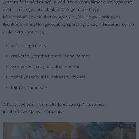
A szem felszínét könnyfilm védi. Ezt a könnyfilmet a pislogás teríti
szét – mint egy apró ablaktörlő. A gond az, hogy
képernyőnél kevesebbet és gyakran „félpislogva” pislogunk.
Ilyenkor a könnyfilm gyorsabban párolog, a szem kiszárad, és jön
a klasszikus csomag:
száraz, égő érzés
viszketés, „mintha homok lenne benne”
könnyezés (igen, paradox módon)
homályosabb látás, nehezebb fókusz
fejfájás, fáradtság
A képernyő tehát nem feltétlenül „bántja” a szemet,
inkább kiszárítja és túlóráztatja.