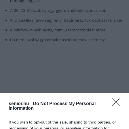
homály, fejfájás.
A 20–20–20 szabály egy gyors, működő szem-reset.
A jó beállítás (távolság, fény, betűméret, tükröződés) fél siker.
A kékfény inkább alvás, mint „szemrombolás” téma.
Ha nem javul vagy vannak riasztó tünetek: szemész.
senior.hu -
Do Not Process My Personal
Information
If you wish to opt-out of the sale, sharing to third parties, or
processing of your personal or sensitive information for