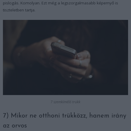
pislogás. Komolyan. Ezt még a legszorgalmasabb képernyő is
tiszteletben tartja.
7 szemkímélő trükk
7) Mikor ne otthoni trükközz, hanem irány
az orvos