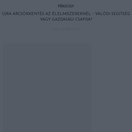
PÉNZÜGY
ÚJRA ÁRCSÖKKENTÉS AZ ÉLELMISZEREKNÉL – VALÓDI SEGÍTSÉG
VAGY GAZDASÁGI CSAPDA?
2025. MÁRCIUS 14.