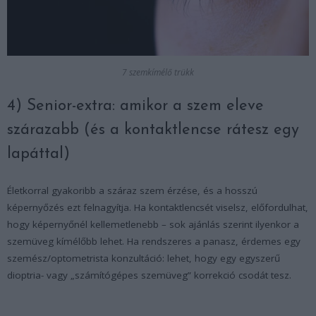
7 szemkímélő trükk
4) Senior-extra: amikor a szem eleve
szárazabb (és a kontaktlencse rátesz egy
lapáttal)
Életkorral gyakoribb a száraz szem érzése, és a hosszú
képernyőzés ezt felnagyítja. Ha kontaktlencsét viselsz, előfordulhat,
hogy képernyőnél kellemetlenebb – sok ajánlás szerint ilyenkor a
szemüveg kímélőbb lehet. Ha rendszeres a panasz, érdemes egy
szemész/optometrista konzultáció: lehet, hogy egy egyszerű
dioptria- vagy „számítógépes szemüveg” korrekció csodát tesz.