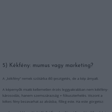
5) Kékfény: mumus vagy marketing?
A „kékfény” remek szótárba illő ijesztgetés, de a kép árnyalt.
A képernyők miatti kellemetlen érzés leggyakrabban nem kékfény-
károsodás, hanem szemszárazság + fókuszterhelés. Viszont a
kékes fény bezavarhat az alvásba, főleg este. Ha este görgetsz: