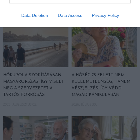
Data Deletion
Data Access
Privacy Policy
HŐKUPOLA SZORÍTÁSÁBAN
A HŐSÉG 75 FELETT NEM
MAGYARORSZÁG: ÍGY VISELI
KELLEMETLENSÉG, HANEM
MEG A SZERVEZETET A
VÉSZJELZÉS: ÍGY VÉDD
TARTÓS FORRÓSÁG
MAGAD KÁNIKULÁBAN
2026. AUGUSZTUS 03.
2026. JÚLIUS 30.