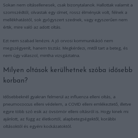
Sokan nem oltásellenesek, csak bizonytalanok. Hallottak valamit a
szomszédtól, olvastak egy címet, rossz élményük volt, félnek a
mellékhatástól, sok gyógyszert szednek, vagy egyszerűen nem
értik, mire való az adott oltás.
Ezt nem szabad lenézni. A jó orvosi kommunikáció nem
megszégyenít, hanem tisztáz. Megkérdezi, mitől tart a beteg, és
nem úgy válaszol, mintha vizsgáztatna.
Milyen oltások kerülhetnek szóba idősebb
korban?
Idősebbeknél gyakran felmerül az influenza elleni oltás, a
pneumococcus elleni védelem, a COVID elleni emlékeztető, illetve
egyre több szó esik az övsömör elleni oltásról is. Hogy kinek mi
ajánlott, az függ az életkortól, alapbetegségektől, korábbi
oltásoktól és egyéni kockázatoktól.