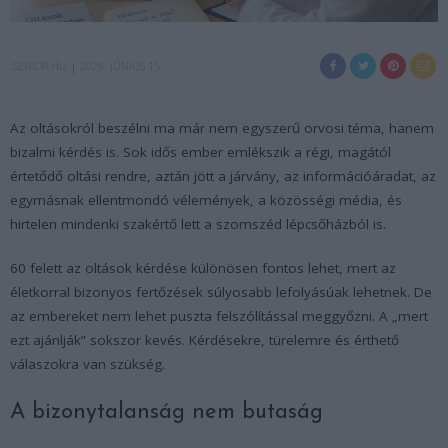
SENIOR.HU
2026. JÚNIUS 15.
Az oltásokról beszélni ma már nem egyszerű orvosi téma, hanem
bizalmi kérdés is. Sok idős ember emlékszik a régi, magától
értetődő oltási rendre, aztán jött a járvány, az információáradat, az
egymásnak ellentmondó vélemények, a közösségi média, és
hirtelen mindenki szakértő lett a szomszéd lépcsőházból is.
60 felett az oltások kérdése különösen fontos lehet, mert az
életkorral bizonyos fertőzések súlyosabb lefolyásúak lehetnek. De
az embereket nem lehet puszta felszólítással meggyőzni. A „mert
ezt ajánlják” sokszor kevés. Kérdésekre, türelemre és érthető
válaszokra van szükség.
A bizonytalanság nem butaság