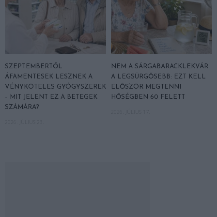
SZEPTEMBERTŐL
NEM A SÁRGABARACKLEKVÁR
ÁFAMENTESEK LESZNEK A
A LEGSÜRGŐSEBB: EZT KELL
VÉNYKÖTELES GYÓGYSZEREK
ELŐSZÖR MEGTENNI
– MIT JELENT EZ A BETEGEK
HŐSÉGBEN 60 FELETT
SZÁMÁRA?
2026. JÚLIUS 17.
2026. JÚLIUS 23.