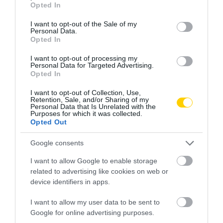
Opted In
use your data for below specified purposes in below Google
consent section.
I want to opt-out of the Sale of my
Personal Data.
Opted In
I want to opt-out of processing my
Personal Data for Targeted Advertising.
Opted In
I want to opt-out of Collection, Use,
Retention, Sale, and/or Sharing of my
Personal Data that Is Unrelated with the
Purposes for which it was collected.
Opted Out
Google consents
I want to allow Google to enable storage
related to advertising like cookies on web or
device identifiers in apps.
I want to allow my user data to be sent to
BETEGSÉGMEGELŐZÉS
OLTÁS
VÉDŐOLTÁS
CÍMKE:
Google for online advertising purposes.