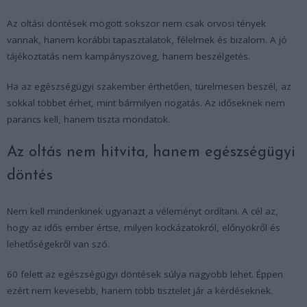
Az oltási döntések mögött sokszor nem csak orvosi tények
vannak, hanem korábbi tapasztalatok, félelmek és bizalom. A jó
tájékoztatás nem kampányszöveg, hanem beszélgetés.
Ha az egészségügyi szakember érthetően, türelmesen beszél, az
sokkal többet érhet, mint bármilyen riogatás. Az időseknek nem
parancs kell, hanem tiszta mondatok.
Az oltás nem hitvita, hanem egészségügyi
döntés
Nem kell mindenkinek ugyanazt a véleményt ordítani. A cél az,
hogy az idős ember értse, milyen kockázatokról, előnyökről és
lehetőségekről van szó.
60 felett az egészségügyi döntések súlya nagyobb lehet. Éppen
ezért nem kevesebb, hanem több tisztelet jár a kérdéseknek.