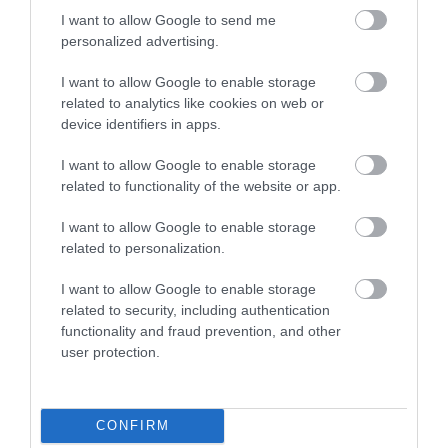
I want to allow Google to send me
personalized advertising.
AJÁNLÓ
I want to allow Google to enable storage
related to analytics like cookies on web or
device identifiers in apps.
I want to allow Google to enable storage
related to functionality of the website or app.
I want to allow Google to enable storage
related to personalization.
I want to allow Google to enable storage
related to security, including authentication
MIT EGYÜNK, HA 70 FELETT IS
LEKÓKAD A MUSKÁTLI? NE TE
functionality and fraud prevention, and other
SZERETNÉNK ÖNÁLLÓAN
INDULJ EL ELŐBB A
user protection.
MENNI A PIACRA?
HŐSÉGBEN – LEHET, HOGY A
NÖVÉNY ESTÉRE MAGÁHOZ
2026. AUGUSZTUS 05.
TÉR
CONFIRM
2026. AUGUSZTUS 04.