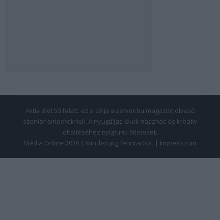
Aktív élet 50 felett: ez a célja a senior.hu magazint olvasó
szenior embereknek. A nyugdíjas évek hasznos és kreatív
eltöltéséhez nyújtunk ötleteket.
Média Online 2026 | Minden jog fenntartva. |
Impresszum