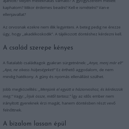
ajánlott? Milyen mellékhatás várható? A gyógyszereim mellett
kaphatom? Mikor érdemes beadni? Kell-e ismételni? Van-e
ellenjavallat?
Az orvosnak ezekre nem illik legyinteni. A beteg pedig ne érezze
úgy, hogy „akadékoskodik”. A tájékozott döntéshez kérdezni kell.
A család szerepe kényes
A fiatalabb családtagok gyakran sürgetnének:
„Anya, menj már el!”
„Apa, ne olvass hülyeségeket!”
Ez érthető aggodalom, de nem
mindig hatékony. A gúny és nyomás ellenállást szülhet.
Jobb megközelítés:
„Menjünk el együtt a háziorvoshoz, és kérdezzük
meg.”
Vagy:
„Írjuk össze, mitől tartasz.”
Így az idős ember nem
irányított gyereknek érzi magát, hanem döntésben részt vevő
felnőttnek.
A bizalom lassan épül