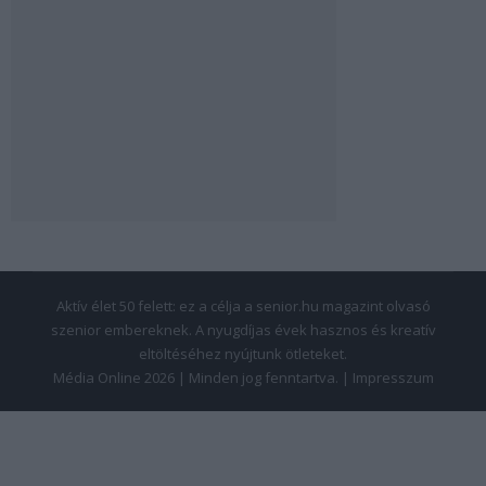
Aktív élet 50 felett: ez a célja a senior.hu magazint olvasó
szenior embereknek. A nyugdíjas évek hasznos és kreatív
eltöltéséhez nyújtunk ötleteket.
Média Online 2026 | Minden jog fenntartva. |
Impresszum