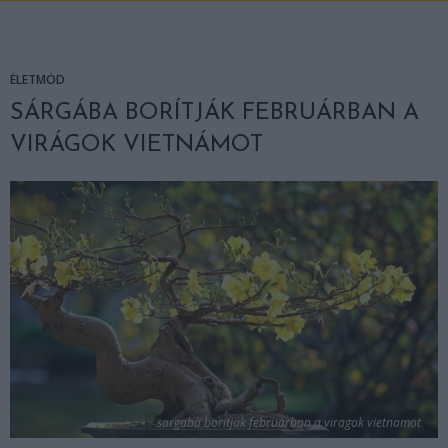
ÉLETMÓD
SÁRGÁBA BORÍTJÁK FEBRUÁRBAN A
VIRÁGOK VIETNÁMOT
sargaba boritjak februarban a viragok vietnamot