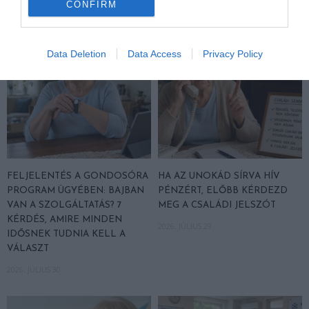
2026. AUGUSZTUS 07.
CONFIRM
Data Deletion
Data Access
Privacy Policy
FELJELENTÉS A GONDOSÓRA
HA AZ UNOKÁD SÍRVA HÍV
PROGRAM ÜGYÉBEN: BAJBAN
PÉNZÉRT, ELŐBB KÉRDEZD
VAN A SZOLGÁLTATÁS? 7
MEG A CSALÁDI JELSZÓT
KÉRDÉS, AMIRE MINDEN
2026. JÚLIUS 29.
IDŐSNEK TUDNIA KELL A
VÁLASZT
2026. JÚLIUS 30.