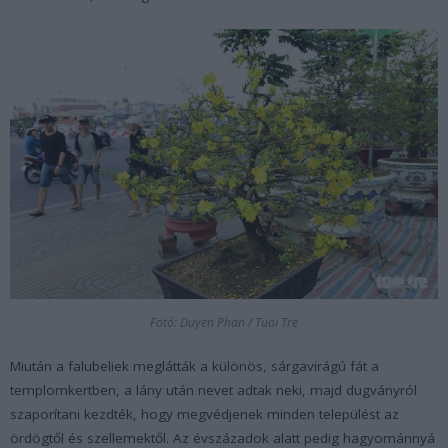
Fotó: Duyen Phan / Tuoi Tre
Miután a falubeliek meglátták a különös, sárgavirágú fát a
templomkertben, a lány után nevet adtak neki, majd dugványról
szaporítani kezdték, hogy megvédjenek minden települést az
ördögtől és szellemektől. Az évszázadok alatt pedig hagyománnyá