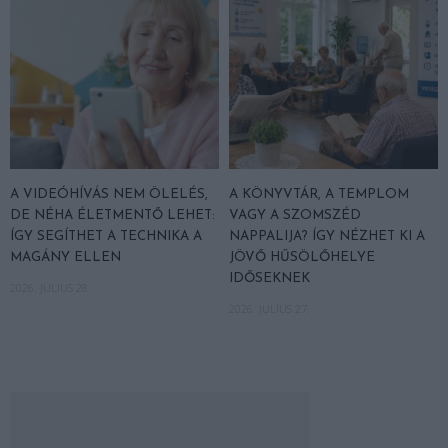
A VIDEÓHÍVÁS NEM ÖLELÉS,
A KÖNYVTÁR, A TEMPLOM
DE NÉHA ÉLETMENTŐ LEHET:
VAGY A SZOMSZÉD
ÍGY SEGÍTHET A TECHNIKA A
NAPPALIJA? ÍGY NÉZHET KI A
MAGÁNY ELLEN
JÖVŐ HŰSÖLŐHELYE
IDŐSEKNEK
2026. JÚLIUS 28.
2026. JÚLIUS 27.