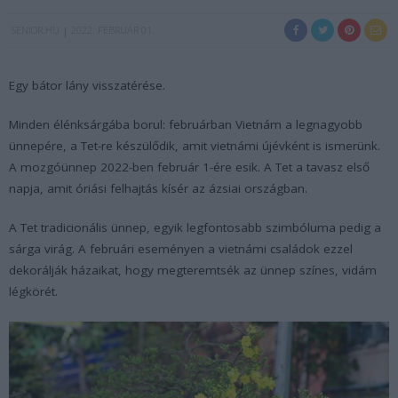
SENIOR.HU
2022. FEBRUÁR 01.
Egy bátor lány visszatérése.
Minden élénksárgába borul: februárban Vietnám a legnagyobb
ünnepére, a Tet-re készülődik, amit vietnámi újévként is ismerünk.
A mozgóünnep 2022-ben február 1-ére esik. A Tet a tavasz első
napja, amit óriási felhajtás kísér az ázsiai országban.
A Tet tradicionális ünnep, egyik legfontosabb szimbóluma pedig a
sárga virág. A februári eseményen a vietnámi családok ezzel
dekorálják házaikat, hogy megteremtsék az ünnep színes, vidám
légkörét.