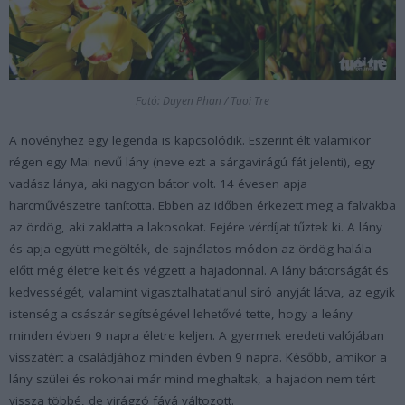
Fotó: Duyen Phan / Tuoi Tre
A növényhez egy legenda is kapcsolódik. Eszerint élt valamikor
régen egy Mai nevű lány (neve ezt a sárgavirágú fát jelenti), egy
vadász lánya, aki nagyon bátor volt. 14 évesen apja
harcművészetre tanította. Ebben az időben érkezett meg a falvakba
az ördög, aki zaklatta a lakosokat. Fejére vérdíjat tűztek ki. A lány
és apja együtt megölték, de sajnálatos módon az ördög halála
előtt még életre kelt és végzett a hajadonnal. A lány bátorságát és
kedvességét, valamint vigasztalhatatlanul síró anyját látva, az egyik
istenség a császár segítségével lehetővé tette, hogy a leány
minden évben 9 napra életre keljen. A gyermek eredeti valójában
visszatért a családjához minden évben 9 napra. Később, amikor a
lány szülei és rokonai már mind meghaltak, a hajadon nem tért
vissza többé, de virágzó fává változott.