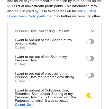
disclosure of your personal information by third parties on the
IAB’s list of downstream participants. This information may
also be disclosed by us to third parties on the
IAB’s List of
Downstream Participants
that may further disclose it to other
third parties.
Please note that this website/app uses one or more Google
Personal Data Processing Opt Outs
services and may gather and store information including but
not limited to your visit or usage behaviour. You may click to
I want to opt-out of the Sharing of my
personal data.
grant or deny consent to Google and its third-party tags to
Opted In
use your data for below specified purposes in below Google
consent section.
I want to opt-out of the Sale of my
Personal Data.
Opted In
I want to opt-out of processing my
Personal Data for Targeted Advertising.
Opted In
I want to opt-out of Collection, Use,
Retention, Sale, and/or Sharing of my
Personal Data that Is Unrelated with the
Purposes for which it was collected.
Opted Out