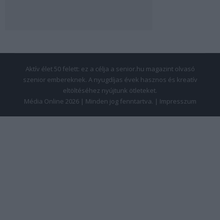
Aktív élet 50 felett: ez a célja a senior.hu magazint olvasó
szenior embereknek. A nyugdíjas évek hasznos és kreatív
eltöltéséhez nyújtunk ötleteket.
Média Online 2026 | Minden jog fenntartva. |
Impresszum