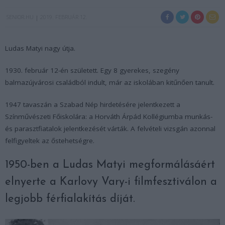
SENIOR.HU
2019. FEBRUÁR 12.
Ludas Matyi nagy útja.
1930. február 12-én született. Egy 8 gyerekes, szegény
balmazújvárosi családból indult, már az iskolában kitűnően tanult.
1947 tavaszán a Szabad Nép hirdetésére jelentkezett a
Színművészeti Főiskolára: a Horváth Árpád Kollégiumba munkás-
és parasztfiatalok jelentkezését várták. A felvételi vizsgán azonnal
felfigyeltek az őstehetségre.
1950-ben a Ludas Matyi megformálásáért
elnyerte a Karlovy Vary-i filmfesztiválon a
legjobb férfialakítás díját.