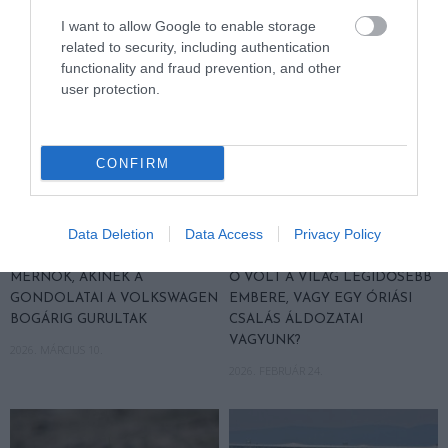
I want to allow Google to enable storage
related to security, including authentication
functionality and fraud prevention, and other
user protection.
CONFIRM
Data Deletion
Data Access
Privacy Policy
A MAGYAR SZÁRMAZÁSÚ
JEANNE CALMENT: VALÓBAN
MÉRNÖK, AKINEK A
Ő VOLT A VILÁG LEGIDŐSEBB
GONDOLATAI A VOLKSWAGEN
EMBERE, VAGY EGY ÓRIÁSI
BOGÁRIG GURULTAK
CSALÁS ÁLDOZATAI
VAGYUNK?
2026. MÁRCIUS 10.
2026. FEBRUÁR 24.