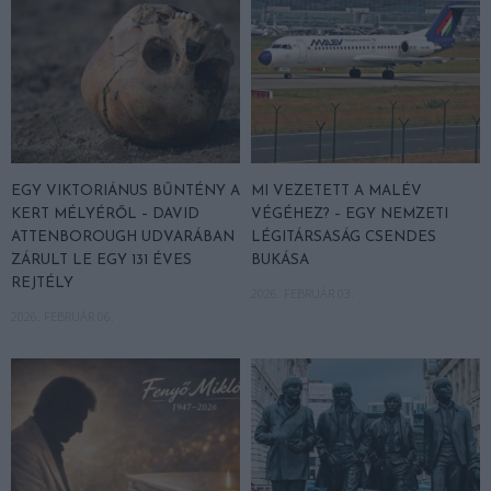
EGY VIKTORIÁNUS BŰNTÉNY A
MI VEZETETT A MALÉV
KERT MÉLYÉRŐL – DAVID
VÉGÉHEZ? – EGY NEMZETI
ATTENBOROUGH UDVARÁBAN
LÉGITÁRSASÁG CSENDES
ZÁRULT LE EGY 131 ÉVES
BUKÁSA
REJTÉLY
2026. FEBRUÁR 03.
2026. FEBRUÁR 06.