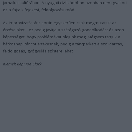
jamaikai kultúrában. A nyugati civilizációban azonban nem gyakori
ez a fajta kifejezési, feldolgozási mód.
Az improvizatív tánc során egyszerűen csak megmutatjuk az
érzéseinket – ez pedig javítja a szétágazó gondolkodást és azon
képességet, hogy problémákat oldjunk meg. Mégsem tartjuk a
hétköznapi táncot értékesnek, pedig a táncparkett a szolidaritás,
feldolgozás, gyógyulás színtere lehet.
Kiemelt kép: Joe Clark