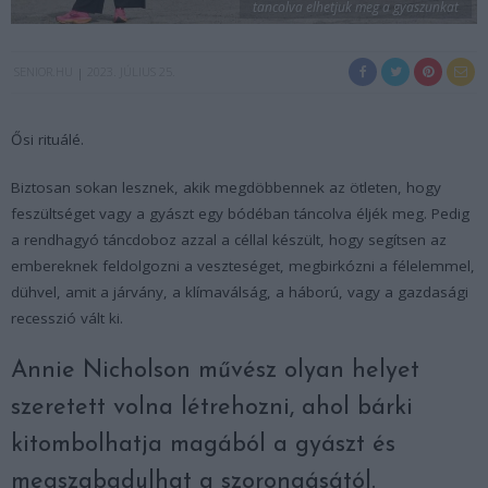
tancolva elhetjuk meg a gyaszunkat
SENIOR.HU
2023. JÚLIUS 25.
Ősi rituálé.
Biztosan sokan lesznek, akik megdöbbennek az ötleten, hogy
feszültséget vagy a gyászt egy bódéban táncolva éljék meg. Pedig
a rendhagyó táncdoboz azzal a céllal készült, hogy segítsen az
embereknek feldolgozni a veszteséget, megbirkózni a félelemmel,
dühvel, amit a járvány, a klímaválság, a háború, vagy a gazdasági
recesszió vált ki.
Annie Nicholson művész olyan helyet
szeretett volna létrehozni, ahol bárki
kitombolhatja magából a gyászt és
megszabadulhat a szorongásától.