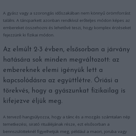
A gyász vagy a szorongás időszakában nem könnyű örömforrást
találni. A táncparkett azonban rendkívül erőteljes módon képes az
embereket összehozni és lehetővé teszi, hogy komplex érzéseket
fejezzünk ki fizikai módon.
Az elmúlt 2-3 évben, elsősorban a járvány
hatására sok minden megváltozott: az
embereknek elemi igényük lett a
kapcsolódásra az együttlétre. Óriási a
törekvés, hogy a gyászunkat fizikailag is
kifejezve éljük meg.
A tervező hangsúlyozza, hogy a tánc és a mozgás számtalan nép
temetkezési, sirató rituáléjának része, ezt elsősorban a
bennszülötteknél figyelhetjük meg, például a maori, joruba vagy