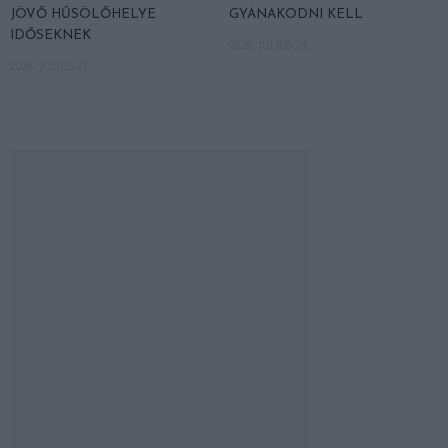
JÖVŐ HŰSÖLŐHELYE
GYANAKODNI KELL
IDŐSEKNEK
2026. JÚLIUS 24.
2026. JÚLIUS 27.