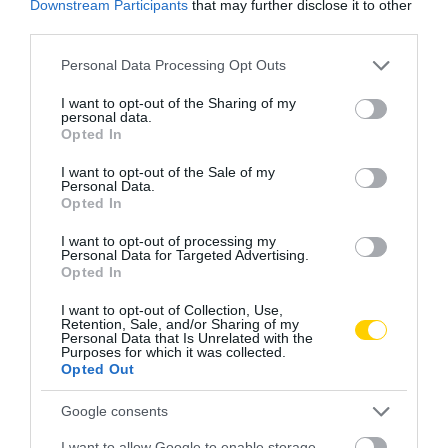
Downstream Participants
that may further disclose it to other
third parties.
Please note that this website/app uses one or more Google
Personal Data Processing Opt Outs
services and may gather and store information including but
not limited to your visit or usage behaviour. You may click to
I want to opt-out of the Sharing of my
personal data.
grant or deny consent to Google and its third-party tags to
Opted In
use your data for below specified purposes in below Google
consent section.
I want to opt-out of the Sale of my
Personal Data.
Opted In
ÉRZÉSEK
GYÁSZ
CÍMKE:
I want to opt-out of processing my
Personal Data for Targeted Advertising.
Opted In
AJÁNLÓ
I want to opt-out of Collection, Use,
Retention, Sale, and/or Sharing of my
Personal Data that Is Unrelated with the
Purposes for which it was collected.
Opted Out
Google consents
I want to allow Google to enable storage