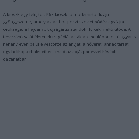
A kioszk egy felújított K67 kioszk, a modernista dizájn
gyöngyszeme, amely az ad hoc poszt-szovjet bódék egyfajta
öröksége, a hajdanvolt újságárus standok, fülkék méltó utóda. A
tervezőnő saját életének tragédiái adták a kiindulópontot: ő ugyanis
néhány éven belül elvesztette az anyját, a nővérét, annak társát
egy helikopterbalesetben, majd az apját pár évvel később
daganatban.