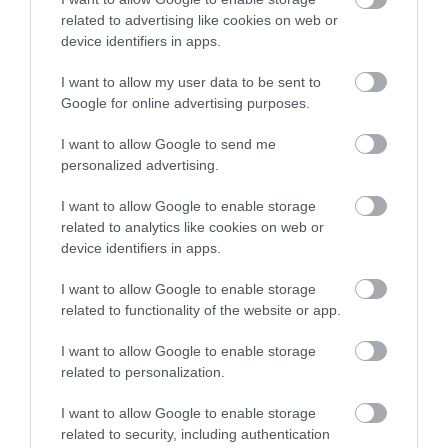
related to advertising like cookies on web or
device identifiers in apps.
I want to allow my user data to be sent to
Google for online advertising purposes.
MIT EGYÜNK, HA 70 FELETT IS
FELJELENTÉS A GONDOSÓRA
SZERETNÉNK ÖNÁLLÓAN
PROGRAM ÜGYÉBEN: BAJBAN
I want to allow Google to send me
MENNI A PIACRA?
VAN A SZOLGÁLTATÁS? 7
personalized advertising.
KÉRDÉS, AMIRE MINDEN
2026. AUGUSZTUS 05.
IDŐSNEK TUDNIA KELL A
I want to allow Google to enable storage
VÁLASZT
related to analytics like cookies on web or
device identifiers in apps.
2026. JÚLIUS 30.
I want to allow Google to enable storage
related to functionality of the website or app.
I want to allow Google to enable storage
related to personalization.
I want to allow Google to enable storage
related to security, including authentication