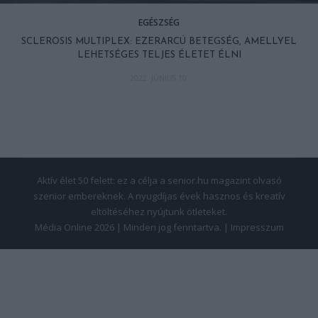
EGÉSZSÉG
SCLEROSIS MULTIPLEX: EZERARCÚ BETEGSÉG, AMELLYEL
LEHETSÉGES TELJES ÉLETET ÉLNI
2022. JÚNIUS 10.
Aktív élet 50 felett: ez a célja a senior.hu magazint olvasó
szenior embereknek. A nyugdíjas évek hasznos és kreatív
eltöltéséhez nyújtunk ötleteket.
Média Online 2026 | Minden jog fenntartva. |
Impresszum