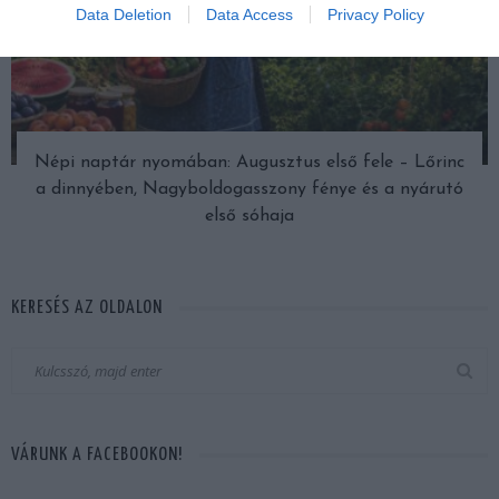
Data Deletion
Data Access
Privacy Policy
Népi naptár nyomában: Augusztus első fele – Lőrinc
a dinnyében, Nagyboldogasszony fénye és a nyárutó
első sóhaja
KERESÉS AZ OLDALON
VÁRUNK A FACEBOOKON!