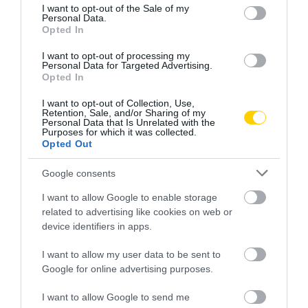
consent section.
I want to opt-out of the Sale of my
Personal Data.
Opted In
FELJELENTÉS A GONDOSÓRA
HA AZ UNOKÁD SÍRVA HÍV
PROGRAM ÜGYÉBEN: BAJBAN
PÉNZÉRT, ELŐBB KÉRDEZD
I want to opt-out of processing my
VAN A SZOLGÁLTATÁS? 7
MEG A CSALÁDI JELSZÓT
Personal Data for Targeted Advertising.
Opted In
KÉRDÉS, AMIRE MINDEN
2026. JÚLIUS 29.
IDŐSNEK TUDNIA KELL A
I want to opt-out of Collection, Use,
VÁLASZT
Retention, Sale, and/or Sharing of my
Personal Data that Is Unrelated with the
2026. JÚLIUS 30.
Purposes for which it was collected.
Opted Out
Google consents
I want to allow Google to enable storage
related to advertising like cookies on web or
device identifiers in apps.
I want to allow my user data to be sent to
Google for online advertising purposes.
I want to allow Google to send me
A VIDEÓHÍVÁS NEM ÖLELÉS,
A KÖNYVTÁR, A TEMPLOM