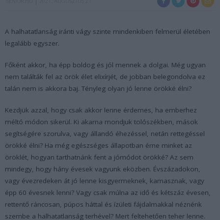
SENIOR.HU
2021. AUGUSZTUS 21.
A halhatatlanság iránti vágy szinte mindenkiben felmerül életében
legalább egyszer.
Főként akkor, ha épp boldog és jól mennek a dolgai. Még ugyan
nem találták fel az örök élet elixírjét, de jobban belegondolva ez
talán nem is akkora baj. Tényleg olyan jó lenne örökké élni?
Kezdjük azzal, hogy csak akkor lenne érdemes, ha emberhez
méltó módon sikerül. Ki akarna mondjuk tolószékben, mások
segítségére szorulva, vagy állandó éhezéssel, netán rettegéssel
örökké élni? Ha még egészséges állapotban érne minket az
öröklét, hogyan tarthatnánk fent a jómódot örökké? Az sem
mindegy, hogy hány évesek vagyunk eközben. Évszázadokon,
vagy évezredeken át jó lenne kisgyermeknek, kamasznak, vagy
épp 60 évesnek lenni? Vagy csak múlna az idő és kétszáz évesen,
rettentő ráncosan, púpos háttal és ízületi fájdalmakkal néznénk
szembe a halhatatlanság terhével? Mert feltehetően teher lenne.