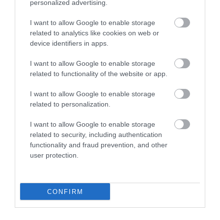
personalized advertising.
DE NÉHA ÉLETMENTŐ LEHET:
VAGY A SZOMSZÉD
ÍGY SEGÍTHET A TECHNIKA A
NAPPALIJA? ÍGY NÉZHET KI A
I want to allow Google to enable storage
MAGÁNY ELLEN
JÖVŐ HŰSÖLŐHELYE
related to analytics like cookies on web or
IDŐSEKNEK
2026. JÚLIUS 28.
device identifiers in apps.
2026. JÚLIUS 27.
I want to allow Google to enable storage
related to functionality of the website or app.
I want to allow Google to enable storage
related to personalization.
I want to allow Google to enable storage
NÉPI NAPTÁR NYOMÁBAN
related to security, including authentication
functionality and fraud prevention, and other
user protection.
CONFIRM