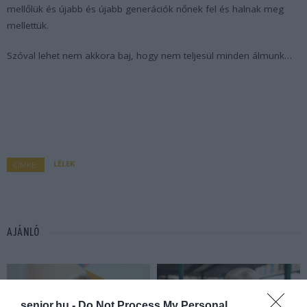
mellőlük és újabb és újabb generációk nőnek fel és halnak meg
mellettük.
Szóval lehet nem akkora baj, hogy nem teljesül minden álmunk…
LÉLEK
CÍMKE:
AJÁNLÓ
senior.hu -
Do Not Process My Personal