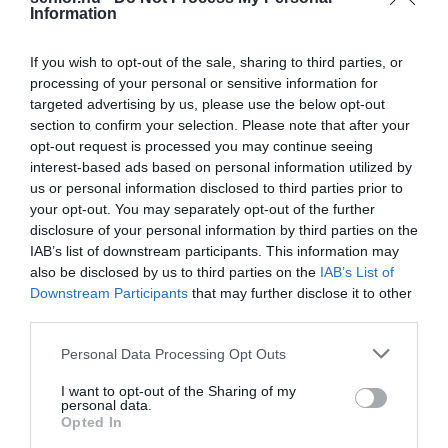
Information
If you wish to opt-out of the sale, sharing to third parties, or
processing of your personal or sensitive information for
targeted advertising by us, please use the below opt-out
section to confirm your selection. Please note that after your
opt-out request is processed you may continue seeing
NEM TE VAGY BÉNA, CSAK AZ
MIT EGYÜNK, HA 70 FELETT IS
interest-based ads based on personal information utilized by
APP HISZI MAGÁRÓL, HOGY
SZERETNÉNK ÖNÁLLÓAN
us or personal information disclosed to third parties prior to
MINDENKI 23 ÉVES
MENNI A PIACRA?
your opt-out. You may separately opt-out of the further
INFORMATIKUS
2026. AUGUSZTUS 05.
disclosure of your personal information by third parties on the
2026. AUGUSZTUS 07.
IAB’s list of downstream participants. This information may
also be disclosed by us to third parties on the
IAB’s List of
Downstream Participants
that may further disclose it to other
third parties.
Please note that this website/app uses one or more Google
Personal Data Processing Opt Outs
services and may gather and store information including but
not limited to your visit or usage behaviour. You may click to
I want to opt-out of the Sharing of my
personal data.
grant or deny consent to Google and its third-party tags to
Opted In
use your data for below specified purposes in below Google