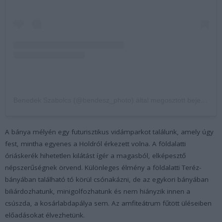
Benedek Szabolcs (@bendesz_photo) által megosztott bejegyzés
A bánya mélyén egy futurisztikus vidámparkot találunk, amely úgy
fest, mintha egyenes a Holdról érkezett volna. A földalatti
óriáskerék hihetetlen kilátást ígér a magasból, elképesztő
népszerűségnek örvend. Különleges élmény a földalatti Teréz-
bányában található tó körül csónakázni, de az egykori bányában
biliárdozhatunk, minigolfozhatunk és nem hiányzik innen a
csúszda, a kosárlabdapálya sem. Az amfiteátrum fűtött üléseiben
előadásokat élvezhetünk.