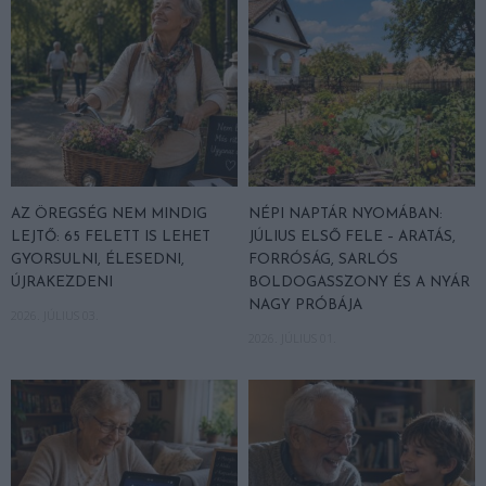
AZ ÖREGSÉG NEM MINDIG
NÉPI NAPTÁR NYOMÁBAN:
LEJTŐ: 65 FELETT IS LEHET
JÚLIUS ELSŐ FELE – ARATÁS,
GYORSULNI, ÉLESEDNI,
FORRÓSÁG, SARLÓS
ÚJRAKEZDENI
BOLDOGASSZONY ÉS A NYÁR
NAGY PRÓBÁJA
2026. JÚLIUS 03.
2026. JÚLIUS 01.