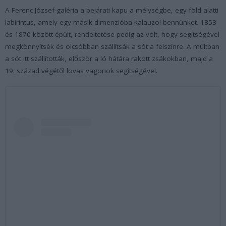
A Ferenc József-galéria a bejárati kapu a mélységbe, egy föld alatti
labirintus, amely egy másik dimenzióba kalauzol bennünket. 1853
és 1870 között épült, rendeltetése pedig az volt, hogy segítségével
megkönnyítsék és olcsóbban szállítsák a sót a felszínre. A múltban
a sót itt szállították, először a ló hátára rakott zsákokban, majd a
19. század végétől lovas vagonok segítségével.