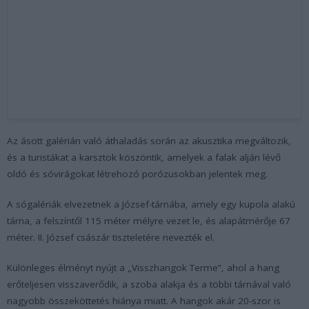
Az ásott galérián való áthaladás során az akusztika megváltozik,
és a turistákat a karsztok köszöntik, amelyek a falak alján lévő
oldó és sóvirágokat létrehozó porózusokban jelentek meg.
A sógalériák elvezetnek a József-tárnába, amely egy kupola alakú
tárna, a felszíntől 115 méter mélyre vezet le, és alapátmérője 67
méter. II. József császár tiszteletére nevezték el.
Különleges élményt nyújt a „Visszhangok Terme”, ahol a hang
erőteljesen visszaverődik, a szoba alakja és a többi tárnával való
nagyobb összeköttetés hiánya miatt. A hangok akár 20-szor is