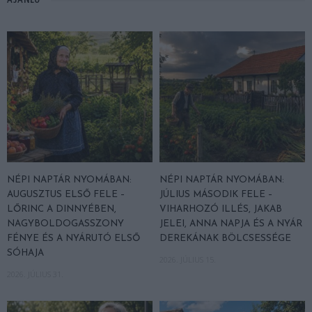
NÉPI NAPTÁR NYOMÁBAN:
NÉPI NAPTÁR NYOMÁBAN:
AUGUSZTUS ELSŐ FELE –
JÚLIUS MÁSODIK FELE –
LŐRINC A DINNYÉBEN,
VIHARHOZÓ ILLÉS, JAKAB
NAGYBOLDOGASSZONY
JELEI, ANNA NAPJA ÉS A NYÁR
FÉNYE ÉS A NYÁRUTÓ ELSŐ
DEREKÁNAK BÖLCSESSÉGE
SÓHAJA
2026. JÚLIUS 15.
2026. JÚLIUS 31.