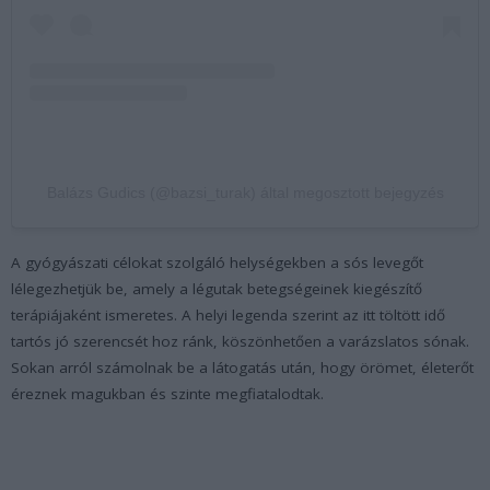
Balázs Gudics (@bazsi_turak) által megosztott bejegyzés
A gyógyászati célokat szolgáló helységekben a sós levegőt
lélegezhetjük be, amely a légutak betegségeinek kiegészítő
terápiájaként ismeretes. A helyi legenda szerint az itt töltött idő
tartós jó szerencsét hoz ránk, köszönhetően a varázslatos sónak.
Sokan arról számolnak be a látogatás után, hogy örömet, életerőt
éreznek magukban és szinte megfiatalodtak.