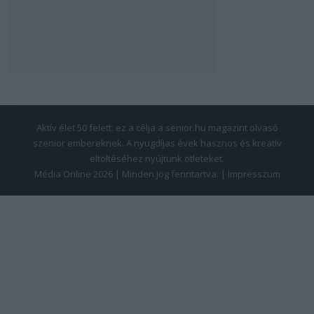
Aktív élet 50 felett: ez a célja a senior.hu magazint olvasó
szenior embereknek. A nyugdíjas évek hasznos és kreatív
eltöltéséhez nyújtunk ötleteket.
Média Online 2026 | Minden jog fenntartva. |
Impresszum