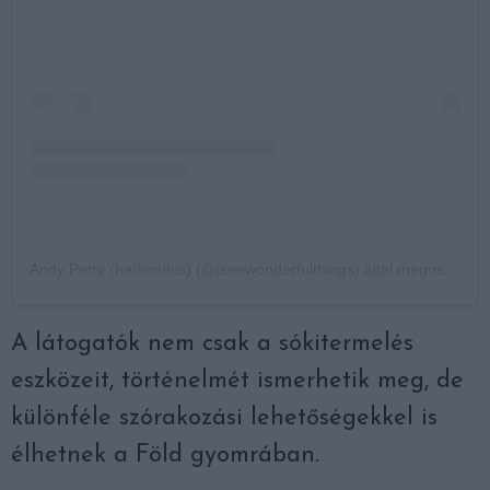
Andy Petry (he/him/his) (@iseewonderfulthings) által megosztott bejegyzés
A látogatók nem csak a sókitermelés
eszközeit, történelmét ismerhetik meg, de
különféle szórakozási lehetőségekkel is
élhetnek a Föld gyomrában.