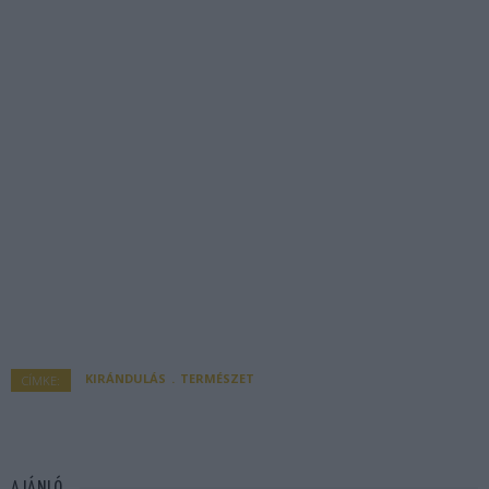
KIRÁNDULÁS
TERMÉSZET
CÍMKE:
AJÁNLÓ