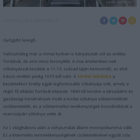
tordai sobanya
SENIOR.HU
2023. SZEPTEMBER 22.
Gyógyító levegő.
Valószínűleg már a római korban is bányásztak sót az erdélyi
Tordánál, de erre nincs bizonyíték. A mai értelemben vett
sóbányászat kezdete a 11-13. század táján keresendő, az első
írásos említés pedig 1075-ből való. A
tordai sóbánya
a
kezdetekkor Erdély egyik legfontosabb sóbányája volt, amely a
régió fő ellátási forrását képezte. 1840-től kezdve a társadalmi és
gazdasági körülmények miatt a tordai sóbánya sókitermelését
csökkentették, és a sókitermelési tevékenységek koordinálását a
marosújvári sóbánya vette át.
Az I. világháború után a sóhasználat állami monopóliummá válik.
Ez a kitermelés termelékenységének csökkentésével együtt oda