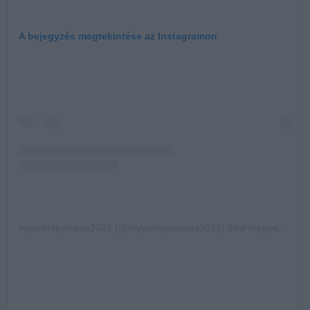
A bejegyzés megtekintése az Instagramon
myworldpictures2021 (@myworldpictures2021) által megosztott bejegyzés