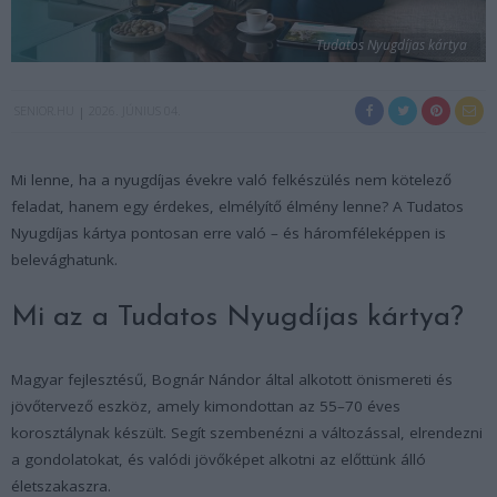
Tudatos Nyugdíjas kártya
SENIOR.HU
2026. JÚNIUS 04.
Mi lenne, ha a nyugdíjas évekre való felkészülés nem kötelező
feladat, hanem egy érdekes, elmélyítő élmény lenne? A Tudatos
Nyugdíjas kártya pontosan erre való – és háromféleképpen is
belevághatunk.
Mi az a Tudatos Nyugdíjas kártya?
Magyar fejlesztésű, Bognár Nándor által alkotott önismereti és
jövőtervező eszköz, amely kimondottan az 55–70 éves
korosztálynak készült. Segít szembenézni a változással, elrendezni
a gondolatokat, és valódi jövőképet alkotni az előttünk álló
életszakaszra.