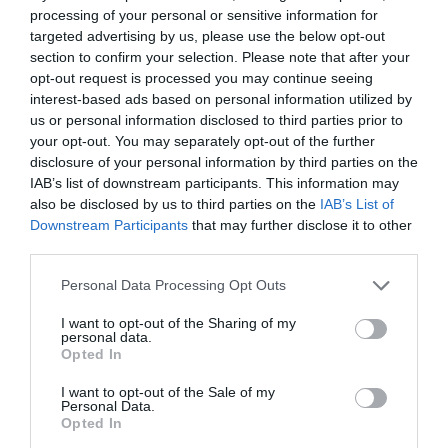
processing of your personal or sensitive information for
mentálhigiénés segítőknek és HR-szakembereknek is, akik szenior
targeted advertising by us, please use the below opt-out
programokon vagy nyugdíj-előkészítő folyamatokban dolgoznak. A
section to confirm your selection. Please note that after your
négy fázis strukturált keretet ad egy többalkalmas
opt-out request is processed you may continue seeing
csoportmunkához is.
interest-based ads based on personal information utilized by
us or personal information disclosed to third parties prior to
A
Tudatos Nyugdíjas kártya
az egyik első magyar fejlesztésű
your opt-out. You may separately opt-out of the further
eszköz, amely kifejezetten a nyugdíj előtti és utáni
disclosure of your personal information by third parties on the
életszakaszváltásra fókuszál. A cél egyszerű: hogy ez az időszak
IAB’s list of downstream participants. This information may
also be disclosed by us to third parties on the
IAB’s List of
ne lezárás, hanem új kezdet legyen.
Downstream Participants
that may further disclose it to other
third parties.
Please note that this website/app uses one or more Google
Personal Data Processing Opt Outs
services and may gather and store information including but
not limited to your visit or usage behaviour. You may click to
I want to opt-out of the Sharing of my
personal data.
grant or deny consent to Google and its third-party tags to
Opted In
use your data for below specified purposes in below Google
consent section.
I want to opt-out of the Sale of my
Personal Data.
Opted In