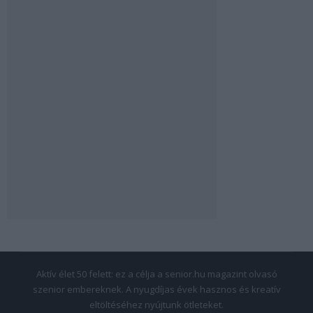
Aktív élet 50 felett: ez a célja a senior.hu magazint olvasó
szenior embereknek. A nyugdíjas évek hasznos és kreatív
eltöltéséhez nyújtunk ötleteket.