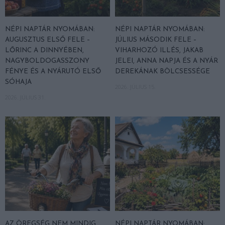
NÉPI NAPTÁR NYOMÁBAN:
NÉPI NAPTÁR NYOMÁBAN:
AUGUSZTUS ELSŐ FELE –
JÚLIUS MÁSODIK FELE –
LŐRINC A DINNYÉBEN,
VIHARHOZÓ ILLÉS, JAKAB
NAGYBOLDOGASSZONY
JELEI, ANNA NAPJA ÉS A NYÁR
FÉNYE ÉS A NYÁRUTÓ ELSŐ
DEREKÁNAK BÖLCSESSÉGE
SÓHAJA
2026. JÚLIUS 15.
2026. JÚLIUS 31.
AZ ÖREGSÉG NEM MINDIG
NÉPI NAPTÁR NYOMÁBAN: