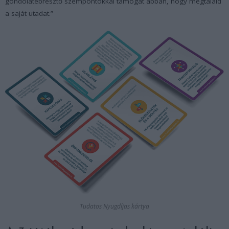
gondolatébresztő szempontokkal támogat abban, hogy megtaláld
a saját utadat.”
Tudatos Nyugdíjas kártya