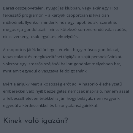
Baráti összejövetelen, nyugdíjas klubban, vagy akár egy HR-s
felkészítő programon – a kártyák csoportban is kiválóan
működnek. Ilyenkor mindenki húz egy lapot, és aki szeretné,
megosztja gondolatait – nincs kötelező sorrendrendű válaszadás,
nincs verseny, csak együttes elmélyülés.
A csoportos játék különleges értéke, hogy mások gondolatai,
tapasztalatai és megközelítései tágítják a saját perspektívánkat.
Sokszor egy ismerős szájából hallott gondolat mélyebben hat,
mint amit egyedül olvasgatva feldolgoznánk.
Miért ajánljuk? Mert a közösség erőt ad. A hasonló élethelyzetű
emberekkel való nyílt beszélgetés nemcsak inspiráló, hanem azzal
a felbecsülhetetlen értékkel is jár, hogy belátjuk: nem vagyunk
egyedül a kérdéseinkkel és bizonytalanságainkkal.
Kinek való igazán?