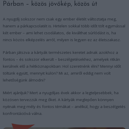
Párban – közös jövőkép, közös út
A nyugdíj sokszor nem csak egy ember életét változtatja meg,
hanem a párkapcsolatét is. Hirtelen sokkal több időt tölt egymással
két ember – ami lehet csodálatos, de kiválthat súrlódást is, ha
nincs közös elképzelés arról, milyen is legyen ez az életszakasz.
Párban játszva a kártyák természetes keretet adnak azokhoz a
fontos – és sokszor elkerült – beszélgetésekhez, amelyek ritkán
kerülnek elő a hétköznapokban: Hol szeretnénk élni? Mennyi időt
töltünk együtt, mennyit külön? Mi az, amiről eddig nem volt
lehetőségünk álmodni?
Miért ajánljuk? Mert a nyugdíjas évek akkor a legteljesebbek, ha
közösen tervezzük meg őket. A kártyák meglepően könnyen
nyitnak meg mély és fontos témákat – anélkül, hogy a beszélgetés
konfrontációvá válna.