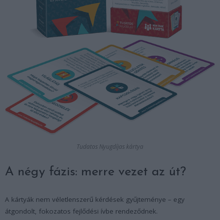
Tudatos Nyugdíjas kártya
A négy fázis: merre vezet az út?
A kártyák nem véletlenszerű kérdések gyűjteménye – egy
átgondolt, fokozatos fejlődési ívbe rendeződnek.