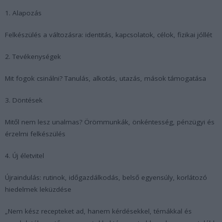
1. Alapozás
Felkészülés a változásra: identitás, kapcsolatok, célok, fizikai jóllét
2. Tevékenységek
Mit fogok csinálni? Tanulás, alkotás, utazás, mások támogatása
3. Döntések
Mitől nem lesz unalmas? Örömmunkák, önkéntesség, pénzügyi és
érzelmi felkészülés
4. Új életvitel
Újraindulás: rutinok, időgazdálkodás, belső egyensúly, korlátozó
hiedelmek leküzdése
„Nem kész recepteket ad, hanem kérdésekkel, témákkal és