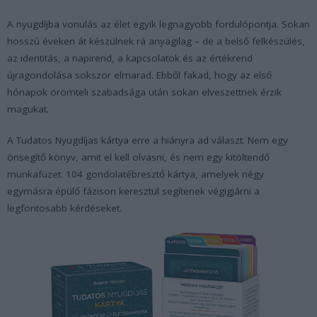
A nyugdíjba vonulás az élet egyik legnagyobb fordulópontja. Sokan
hosszú éveken át készülnek rá anyagilag – de a belső felkészülés,
az identitás, a napirend, a kapcsolatok és az értékrend
újragondolása sokszor elmarad. Ebből fakad, hogy az első
hónapok örömteli szabadsága után sokan elveszettnek érzik
magukat.
A Tudatos Nyugdíjas kártya erre a hiányra ad választ. Nem egy
önsegítő könyv, amit el kell olvasni, és nem egy kitöltendő
munkafüzet. 104 gondolatébresztő kártya, amelyek négy
egymásra épülő fázison keresztül segítenek végigjárni a
legfontosabb kérdéseket.