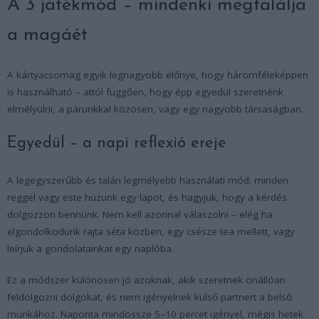
A 3 játékmód – mindenki megtalálja
a magáét
A kártyacsomag egyik legnagyobb előnye, hogy háromféleképpen
is használható – attól függően, hogy épp egyedül szeretnénk
elmélyülni, a párunkkal közösen, vagy egy nagyobb társaságban.
Egyedül – a napi reflexió ereje
A legegyszerűbb és talán legmélyebb használati mód: minden
reggel vagy este húzunk egy lapot, és hagyjuk, hogy a kérdés
dolgozzon bennünk. Nem kell azonnal válaszolni – elég ha
elgondolkodunk rajta séta közben, egy csésze tea mellett, vagy
leírjuk a gondolatainkat egy naplóba.
Ez a módszer különösen jó azoknak, akik szeretnek önállóan
feldolgozni dolgokat, és nem igényelnek külső partnert a belső
munkához. Naponta mindössze 5–10 percet igényel, mégis hetek