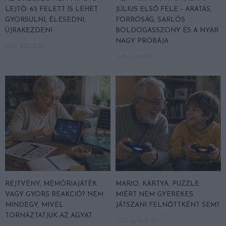
LEJTŐ: 65 FELETT IS LEHET
JÚLIUS ELSŐ FELE – ARATÁS,
GYORSULNI, ÉLESEDNI,
FORRÓSÁG, SARLÓS
ÚJRAKEZDENI
BOLDOGASSZONY ÉS A NYÁR
NAGY PRÓBÁJA
2026. JÚLIUS 03.
2026. JÚLIUS 01.
REJTVÉNY, MEMÓRIAJÁTÉK
MARIO, KÁRTYA, PUZZLE:
VAGY GYORS REAKCIÓ? NEM
MIÉRT NEM GYEREKES
MINDEGY, MIVEL
JÁTSZANI FELNŐTTKÉNT SEM?
TORNÁZTATJUK AZ AGYAT
2026. JÚNIUS 23.