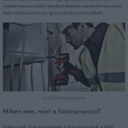
esetben hasznos kellék. Másrészt általában cserélhető tartozékok,
fejek is tartoznak hozzá, így hosszú távon használható.
Forrás: Zákány Szerszámház
Miben más, mint a fúrócsavarozó?
Gyakori eset, hogy összekeverik a fúrócsavarozóval, a kettő