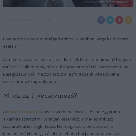
utvecsavarozo felhasznalasa
SENIOR.HU
2022. AUGUSZTUS 09.
Csavarozásra van szükséged otthon, a kertben, vagy kerékcsere
esetén?
Az ütvecsavarozó lesz az, amit keresel. Mire jó pontosan? Hogyan
működik? Miben más, mint a fúrócsavarozó? Hol szerezheted be?
Bejegyzésünkből megtudhatod a legfontosabb válaszokat a
szerszámmal kapcsolatban.
Mi az az ütvecsavarozó?
Az
ütvecsavarozó
egy csavarbehajtásra (ki és be egyaránt)
alkalmas szerszám. Könnyen kezelhető, sima- és imbusz
csavarokkal is megbirkózik. Ha megakad a becsavarás, a
tehetetlenségi energia által erősebben hajtja be a csavart. Az