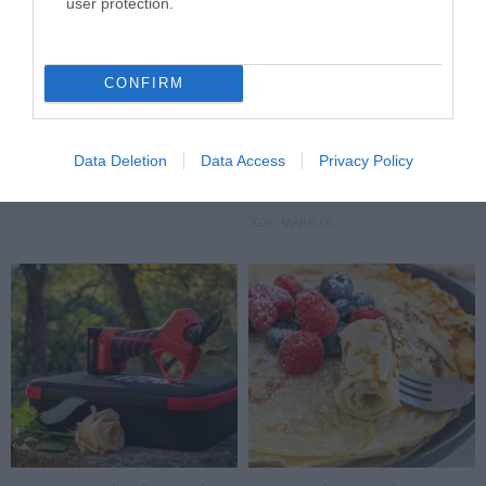
user protection.
NEM CSAK A PARADICSOM NŐ
A LAKÁS 7 PONTJA, AHOL A
CONFIRM
TŐLE: A KERTÉSZKEDÉS AZ
LEGTÖBB IDŐS EMBER
AGYAT IS MOZGÁSBAN
ELESHET – ÉS AMIT EGY
TARTHATJA
DÉLUTÁN ALATT
Data Deletion
Data Access
Privacy Policy
BIZTONSÁGOSABBÁ
2026. JÚNIUS 22.
TEHETÜNK
2026. MÁJUS 06.