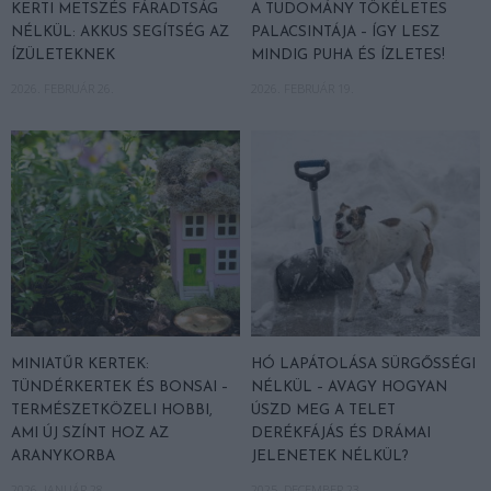
KERTI METSZÉS FÁRADTSÁG
A TUDOMÁNY TÖKÉLETES
NÉLKÜL: AKKUS SEGÍTSÉG AZ
PALACSINTÁJA – ÍGY LESZ
ÍZÜLETEKNEK
MINDIG PUHA ÉS ÍZLETES!
2026. FEBRUÁR 26.
2026. FEBRUÁR 19.
MINIATŰR KERTEK:
HÓ LAPÁTOLÁSA SÜRGŐSSÉGI
TÜNDÉRKERTEK ÉS BONSAI –
NÉLKÜL – AVAGY HOGYAN
TERMÉSZETKÖZELI HOBBI,
ÚSZD MEG A TELET
AMI ÚJ SZÍNT HOZ AZ
DERÉKFÁJÁS ÉS DRÁMAI
ARANYKORBA
JELENETEK NÉLKÜL?
2026. JANUÁR 28.
2025. DECEMBER 23.