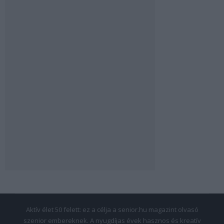
Aktív élet 50 felett: ez a célja a senior.hu magazint olvasó
szenior embereknek. A nyugdíjas évek hasznos és kreatív