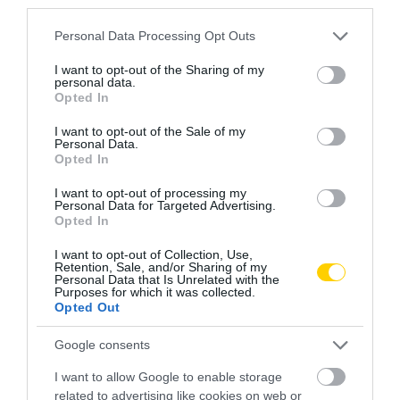
third parties.
Please note that this website/app uses one or more Google
Personal Data Processing Opt Outs
services and may gather and store information including but
not limited to your visit or usage behaviour. You may click to
I want to opt-out of the Sharing of my
personal data.
grant or deny consent to Google and its third-party tags to
Opted In
use your data for below specified purposes in below Google
consent section.
I want to opt-out of the Sale of my
Personal Data.
Opted In
I want to opt-out of processing my
Personal Data for Targeted Advertising.
Opted In
I want to opt-out of Collection, Use,
Retention, Sale, and/or Sharing of my
Personal Data that Is Unrelated with the
Purposes for which it was collected.
Opted Out
Google consents
I want to allow Google to enable storage
related to advertising like cookies on web or