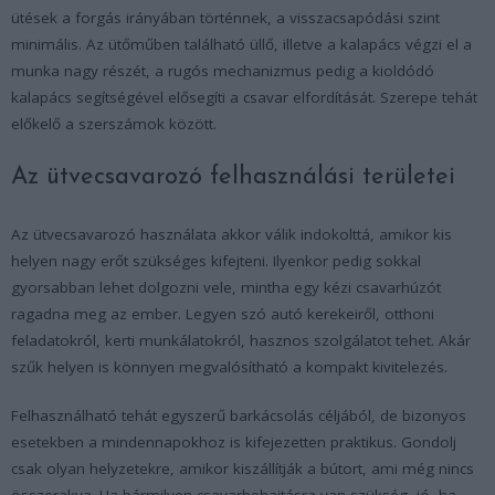
ütések a forgás irányában történnek, a visszacsapódási szint
minimális. Az ütőműben található üllő, illetve a kalapács végzi el a
munka nagy részét, a rugós mechanizmus pedig a kioldódó
kalapács segítségével elősegíti a csavar elfordítását. Szerepe tehát
előkelő a szerszámok között.
Az ütvecsavarozó felhasználási területei
Az ütvecsavarozó használata akkor válik indokolttá, amikor kis
helyen nagy erőt szükséges kifejteni. Ilyenkor pedig sokkal
gyorsabban lehet dolgozni vele, mintha egy kézi csavarhúzót
ragadna meg az ember. Legyen szó autó kerekeiről, otthoni
feladatokról, kerti munkálatokról, hasznos szolgálatot tehet. Akár
szűk helyen is könnyen megvalósítható a kompakt kivitelezés.
Felhasználható tehát egyszerű barkácsolás céljából, de bizonyos
esetekben a mindennapokhoz is kifejezetten praktikus. Gondolj
csak olyan helyzetekre, amikor kiszállítják a bútort, ami még nincs
összerakva. Ha bármilyen csavarbehajtásra van szükség, jó, ha