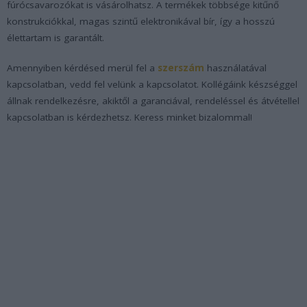
fúrócsavarozókat is vásárolhatsz. A termékek többsége kitűnő
konstrukciókkal, magas szintű elektronikával bír, így a hosszú
élettartam is garantált.
Amennyiben kérdésed merül fel a
szerszám
használatával
kapcsolatban, vedd fel velünk a kapcsolatot. Kollégáink készséggel
állnak rendelkezésre, akiktől a garanciával, rendeléssel és átvétellel
kapcsolatban is kérdezhetsz. Keress minket bizalommal!