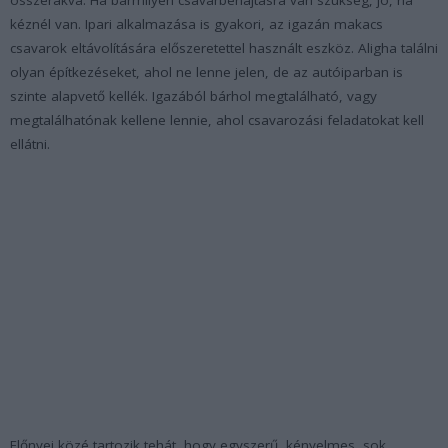
kéznél van. Ipari alkalmazása is gyakori, az igazán makacs
csavarok eltávolítására előszeretettel használt eszköz. Aligha találni
olyan építkezéseket, ahol ne lenne jelen, de az autóiparban is
szinte alapvető kellék. Igazából bárhol megtalálható, vagy
megtalálhatónak kellene lennie, ahol csavarozási feladatokat kell
ellátni.
Előnyei közé tartozik tehát, hogy egyszerű, kényelmes, sok