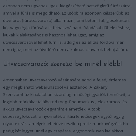
azonban nem ugyanaz. Igaz, kiegészíthető hatszögletű fúrószárral,
amivel a fúrás is megoldható. Ez utóbbira azonban célszerűbb az
ütvefúrót (fúrócsavarozó) alkalmazni, ami beton, fal, gipszkarton,
kő, vagy tégla fúrására is felhasználható. Ráadásul dübelezéshez,
lyukak kialakításához is hasznos lehet. Igaz, amíg az
ütvecsavarozóval lehet fúrni is, addig ez az állítás fordítva már
nem igaz, mert az ütvefúró nem alkalmas csavarok behajtására.
Ütvecsavarozó: szerezd be minél előbb!
Amennyiben ütvecsavarozó vásárlására adod a fejed, érdemes
egy megbízható webáruházból választanod. A Zákány
Szerszámház kínálatában kizárólag minőségi gyártók termékeit, a
legjobb márkákat találhatod meg. Pneumatikus-, elektromos- és
akkus ütvecsavarozók egyaránt elérhetőek. A több
sebességfokozat, a nyomaték állítási lehetőségek egytől egyig
olyan extrák, amelyek lehetővé teszik a precíz munkavégzést. Ha
pedig két legyet ütnél egy csapásra, ergonomikusan kialakított