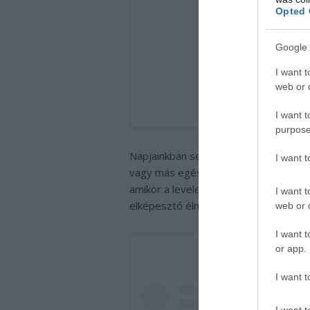
Opted 
Google 
I want t
web or d
I want t
purpose
Napjainkban sem egyszerű feljutni a s
I want 
vagy más egészségügyi problémákkal k
amikor a levelek és a növényzet teljes
I want t
elképesztő élményben és hihetetlen l
web or d
I want t
or app.
I want t
I want t