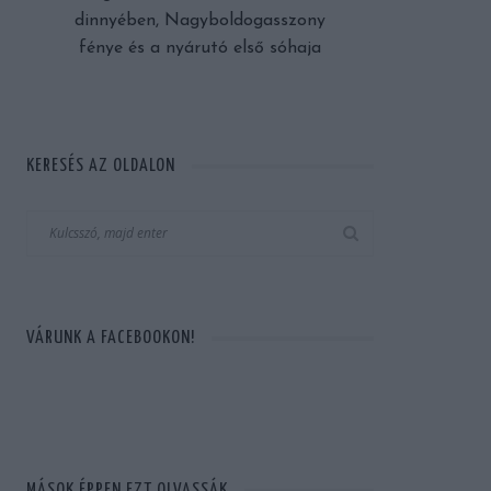
dinnyében, Nagyboldogasszony
fénye és a nyárutó első sóhaja
KERESÉS AZ OLDALON
VÁRUNK A FACEBOOKON!
MÁSOK ÉPPEN EZT OLVASSÁK