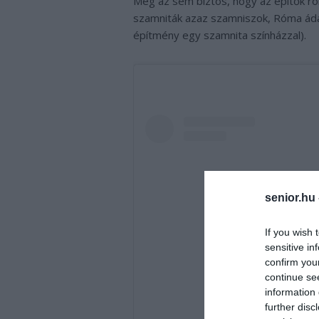
Még az sem biztos, hogy az építők róm
szamniták azaz szamniszok, Róma ádáz
építmény egy szamnita színházzal).
senior.hu
If you wish 
sensitive in
confirm you
continue se
information 
further disc