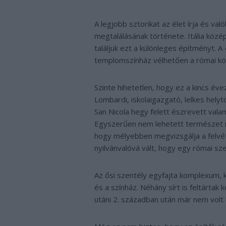
A legjobb sztorikat az élet írja és v
megtalálásának története. Itália köz
találjuk ezt a különleges építményt. 
templomszínház vélhetően a római közt
Szinte hihetetlen, hogy ez a kincs éve
Lombardi, iskolaigazgató, lelkes hely
San Nicola hegy felett észrevett vala
Egyszerűen nem lehetett természet mű
hogy mélyebben megvizsgálja a felvét
nyilvánvalóvá vált, hogy egy római sz
Az ősi szentély egyfajta komplexum, 
és a színház. Néhány sírt is feltártak
utáni 2. században után már nem volt