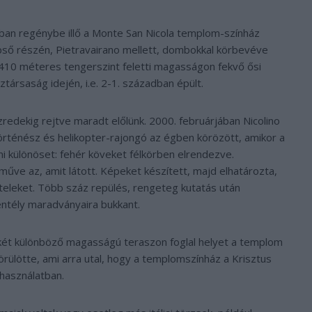
alóban regénybe illő a Monte San Nicola templom-színház
épső részén, Pietravairano mellett, dombokkal körbevéve
A 410 méteres tengerszint feletti magasságon fekvő ősi
ársaság idején, i.e. 2-1. században épült.
zredekig rejtve maradt előlünk. 2000. februárjában Nicolino
történész és helikopter-rajongó az égben körözött, amikor a
mi különöset: fehér köveket félkörben elrendezve.
ve az, amit látott. Képeket készített, majd elhatározta,
eleket. Több száz repülés, rengeteg kutatás után
entély maradványaira bukkant.
két különböző magasságú teraszon foglal helyet a templom
 körülötte, ami arra utal, hogy a templomszínház a Krisztus
 használatban.