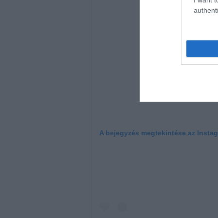
authenti
A bejegyzés megtekintése az Insta