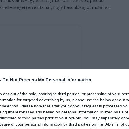
aiak voltak vagy esetleg más itáliai törzsek, például
 ellenségei (erre utalhat, hogy hasonlóságot mutat az
 -
Do Not Process My Personal Information
to opt-out of the sale, sharing to third parties, or processing of your per
formation for targeted advertising by us, please use the below opt-out s
r selection. Please note that after your opt-out request is processed y
eing interest-based ads based on personal information utilized by us or
disclosed to third parties prior to your opt-out. You may separately opt-
losure of your personal information by third parties on the IAB’s list of