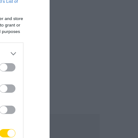
B’s List of
er and store
to grant or
ed purposes