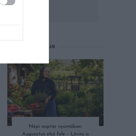
NÉPI NAPTÁR NYOMÁBAN
Népi naptár nyomában:
Augusztus első fele – Lőrinc a