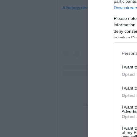
participants
Downstream 
A bejegyzés megtekintése az Insta
Please note
information 
deny consent
in below Go
Persona
I want t
Opted 
I want t
Opted 
Luigi Di Criscio (@luigidicr
I want 
Advertis
Opted 
I want t
of my P
was col