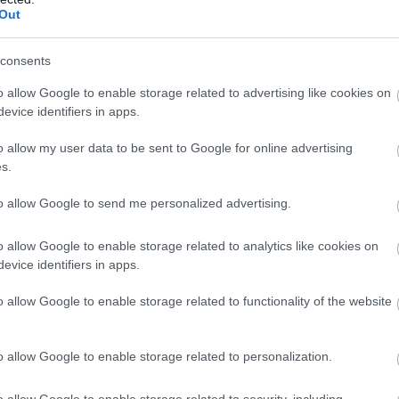
Out
consents
o allow Google to enable storage related to advertising like cookies on
evice identifiers in apps.
o allow my user data to be sent to Google for online advertising
s.
zentélyhez, nem ajánlott annak, aki légzési elégtelenséggel
to allow Google to send me personalized advertising.
üzd. Meglehetősen áthatolhatatlan az út, főként nyáron,
en belepi. Aki mégis felküzdi magát a félórás túrán, cserébe
o allow Google to enable storage related to analytics like cookies on
átványban részesül.
evice identifiers in apps.
o allow Google to enable storage related to functionality of the website
o allow Google to enable storage related to personalization.
o allow Google to enable storage related to security, including