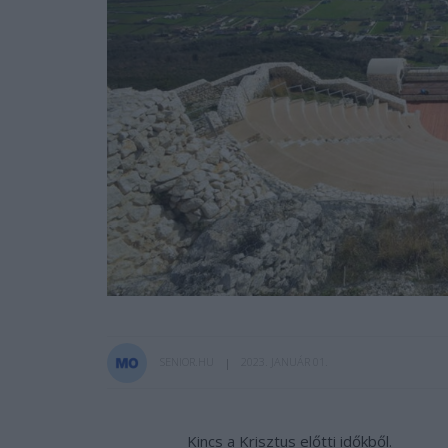
SENIOR.HU
2023. JANUÁR 01.
Kincs a Krisztus előtti időkből.