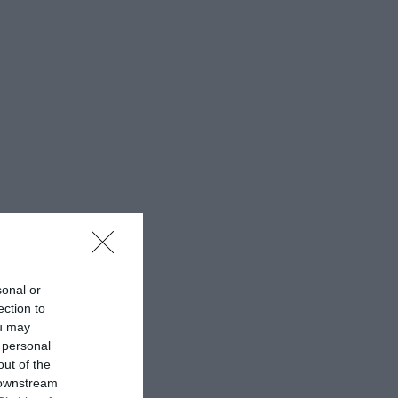
sonal or
ection to
ou may
 personal
out of the
 downstream