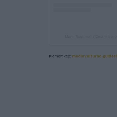
Mario Bastianelli (@mariobastia
Kiemelt kép:
mediovolturno.guidesl