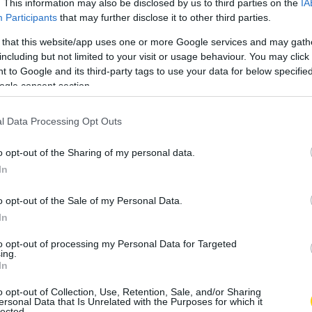
. This information may also be disclosed by us to third parties on the
IA
Participants
that may further disclose it to other third parties.
gramon
 that this website/app uses one or more Google services and may gath
including but not limited to your visit or usage behaviour. You may click 
 to Google and its third-party tags to use your data for below specifi
ogle consent section.
l Data Processing Opt Outs
o opt-out of the Sharing of my personal data.
In
o opt-out of the Sale of my Personal Data.
In
iscio) által megosztott bejegyzés
to opt-out of processing my Personal Data for Targeted
ing.
In
o opt-out of Collection, Use, Retention, Sale, and/or Sharing
ersonal Data that Is Unrelated with the Purposes for which it
lected.