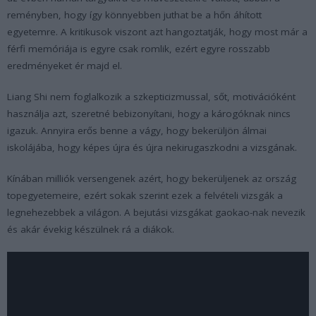
reményben, hogy így könnyebben juthat be a hőn áhított
egyetemre. A kritikusok viszont azt hangoztatják, hogy most már a
férfi memóriája is egyre csak romlik, ezért egyre rosszabb
eredményeket ér majd el.
Liang Shi nem foglalkozik a szkepticizmussal, sőt, motivációként
használja azt, szeretné bebizonyítani, hogy a károgóknak nincs
igazuk. Annyira erős benne a vágy, hogy bekerüljön álmai
iskolájába, hogy képes újra és újra nekirugaszkodni a vizsgának.
Kínában milliók versengenek azért, hogy bekerüljenek az ország
topegyetemeire, ezért sokak szerint ezek a felvételi vizsgák a
legnehezebbek a világon. A bejutási vizsgákat gaokao-nak nevezik
és akár évekig készülnek rá a diákok.