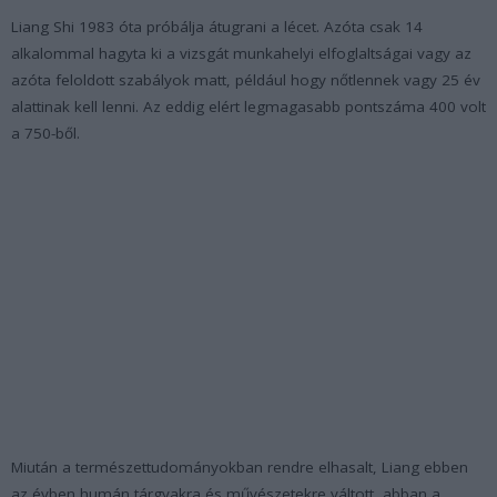
Liang Shi 1983 óta próbálja átugrani a lécet. Azóta csak 14
alkalommal hagyta ki a vizsgát munkahelyi elfoglaltságai vagy az
azóta feloldott szabályok matt, például hogy nőtlennek vagy 25 év
alattinak kell lenni. Az eddig elért legmagasabb pontszáma 400 volt
a 750-ből.
Miután a természettudományokban rendre elhasalt, Liang ebben
az évben humán tárgyakra és művészetekre váltott, abban a