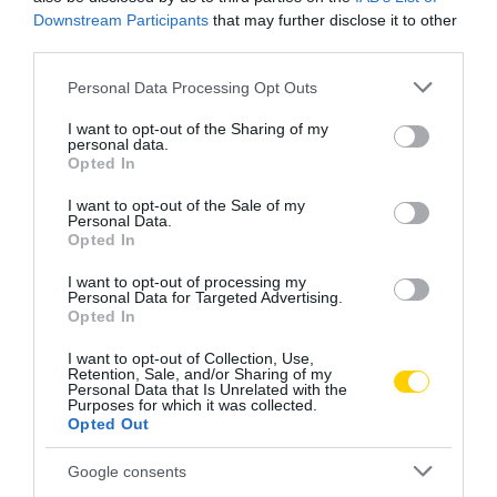
Downstream Participants
that may further disclose it to other
third parties.
Please note that this website/app uses one or more Google
Personal Data Processing Opt Outs
services and may gather and store information including but
not limited to your visit or usage behaviour. You may click to
I want to opt-out of the Sharing of my
personal data.
grant or deny consent to Google and its third-party tags to
Opted In
use your data for below specified purposes in below Google
consent section.
I want to opt-out of the Sale of my
Personal Data.
Opted In
TANULÁS
CÍMKE:
I want to opt-out of processing my
Personal Data for Targeted Advertising.
Opted In
I want to opt-out of Collection, Use,
Retention, Sale, and/or Sharing of my
AJÁNLÓ
Personal Data that Is Unrelated with the
Purposes for which it was collected.
Opted Out
Google consents