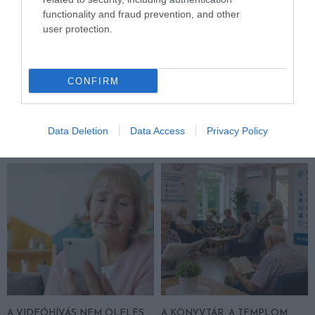
functionality and fraud prevention, and other
user protection.
FELJELENTÉS A GONDOSÓRA
HA AZ UNOKÁD SÍRVA HÍV
PROGRAM ÜGYÉBEN: BAJBAN
PÉNZÉRT, ELŐBB KÉRDEZD
VAN A SZOLGÁLTATÁS? 7
MEG A CSALÁDI JELSZÓT
CONFIRM
KÉRDÉS, AMIRE MINDEN
2026. JÚLIUS 29.
IDŐSNEK TUDNIA KELL A
VÁLASZT
Data Deletion
Data Access
Privacy Policy
2026. JÚLIUS 30.
A VIDEÓHÍVÁS NEM ÖLELÉS,
A KÖNYVTÁR, A TEMPLOM