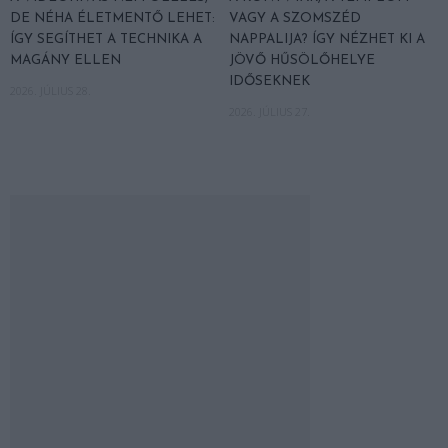
DE NÉHA ÉLETMENTŐ LEHET:
VAGY A SZOMSZÉD
ÍGY SEGÍTHET A TECHNIKA A
NAPPALIJA? ÍGY NÉZHET KI A
MAGÁNY ELLEN
JÖVŐ HŰSÖLŐHELYE
IDŐSEKNEK
2026. JÚLIUS 28.
2026. JÚLIUS 27.