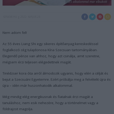
25 alkalommal mar elbukott
SENIOR.HU
2022. MÁJUS 23.
Nem adom fel!
Az 55 éves Liang Shi egy sikeres építőanyag-kereskedéssel
foglalkozó cég tulajdonosa Kína Szecsuan tartományában.
Elegendő pénze van ahhoz, hogy azt csinálja, amit szeretne,
mégsem érzi teljesen elégedettnek magát.
Tinédzser kora óta arról álmodozik ugyanis, hogy eléri a célját és
bejut a Szecsuáni Egyetemre. Ezért próbálja meg a felvételit újra és
újra – idén már huszonhatodik alkalommal.
Még mindig elég energikusnak és fiatalnak érzi magát a
tanuláshoz, nem esik nehezére, hogy a történelmet vagy a
földrajzot magolja.