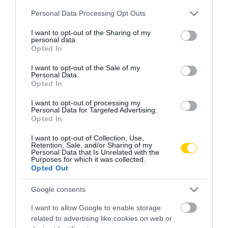
Please note that this website/app uses one or more Google
Personal Data Processing Opt Outs
services and may gather and store information including but
not limited to your visit or usage behaviour. You may click to
I want to opt-out of the Sharing of my
personal data.
grant or deny consent to Google and its third-party tags to
Opted In
use your data for below specified purposes in below Google
consent section.
ELJEGYZÉS
ÉPÍTKEZÉS
ESKÜVŐ
JEGYGYŰRŰ
CÍMKE:
I want to opt-out of the Sale of my
Personal Data.
Opted In
I want to opt-out of processing my
Personal Data for Targeted Advertising.
AJÁNLÓ
Opted In
I want to opt-out of Collection, Use,
Retention, Sale, and/or Sharing of my
Personal Data that Is Unrelated with the
Purposes for which it was collected.
Opted Out
Google consents
I want to allow Google to enable storage
related to advertising like cookies on web or