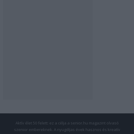
Aktív élet 50 felett: ez a célja a senior.hu magazint olvasó
szenior embereknek. A nyugdíjas évek hasznos és kreatív