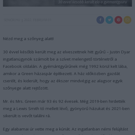
30 evvel kesobb kerult elo a gyemantgyuru
SENIOR.HU
2022. FEBRUÁR 01.
Nézd meg a szőnyeg alatt!
30 évvel később került meg az elveszettnek hitt gyűrű – Justin Dyar
ingatlanügynök számolt be a szívet melengető történetről a
Facebook oldalán. A gyémántgyűrűnek még 1992 körül kelt lába,
amikor a Green házaspár építkezett. A ház időközben gazdát
cserélt, és kiderült, hogy az ékszer mindvégig az alagsor egyik
szőnyege alatt rejtőzött.
Mr. és Mrs. Green már 93 és 92 évesek. Még 2019-ben hirdették
meg a Lewis Smith tó mellett lévő, gyönyörű házukat és 2021-ben
sikerült is vevőt találni rá.
Egy alabamai úr vette meg a kúriát. Az ingatlanban némi felújítást