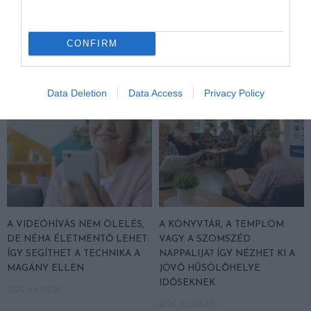
2026. JÚLIUS 29.
IDŐSNEK TUDNIA KELL A
VÁLASZT
CONFIRM
2026. JÚLIUS 30.
Data Deletion
Data Access
Privacy Policy
A VIDEÓHÍVÁS NEM ÖLELÉS,
A KÖNYVTÁR, A TEMPLOM
DE NÉHA ÉLETMENTŐ LEHET:
VAGY A SZOMSZÉD
ÍGY SEGÍTHET A TECHNIKA A
NAPPALIJA? ÍGY NÉZHET KI A
MAGÁNY ELLEN
JÖVŐ HŰSÖLŐHELYE
IDŐSEKNEK
2026. JÚLIUS 28.
2026. JÚLIUS 27.