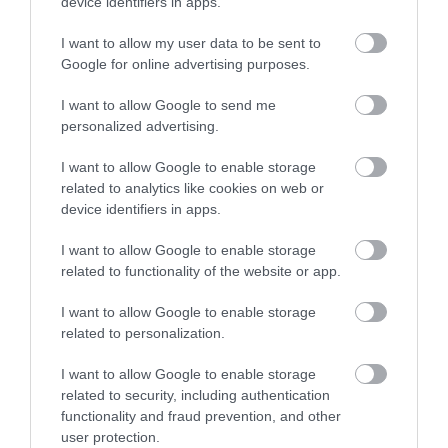
device identifiers in apps.
NEM TE VAGY BÉNA, CSAK AZ
MIT EGYÜNK, HA 70 FELETT IS
I want to allow my user data to be sent to
APP HISZI MAGÁRÓL, HOGY
SZERETNÉNK ÖNÁLLÓAN
Google for online advertising purposes.
MINDENKI 23 ÉVES
MENNI A PIACRA?
INFORMATIKUS
I want to allow Google to send me
2026. AUGUSZTUS 05.
personalized advertising.
2026. AUGUSZTUS 07.
I want to allow Google to enable storage
related to analytics like cookies on web or
device identifiers in apps.
I want to allow Google to enable storage
related to functionality of the website or app.
I want to allow Google to enable storage
related to personalization.
I want to allow Google to enable storage
FELJELENTÉS A GONDOSÓRA
HA AZ UNOKÁD SÍRVA HÍV
related to security, including authentication
PROGRAM ÜGYÉBEN: BAJBAN
PÉNZÉRT, ELŐBB KÉRDEZD
functionality and fraud prevention, and other
VAN A SZOLGÁLTATÁS? 7
MEG A CSALÁDI JELSZÓT
user protection.
KÉRDÉS, AMIRE MINDEN