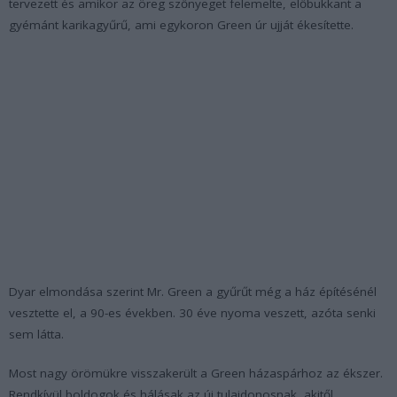
tervezett és amikor az öreg szőnyeget felemelte, előbukkant a
gyémánt karikagyűrű, ami egykoron Green úr ujját ékesítette.
Dyar elmondása szerint Mr. Green a gyűrűt még a ház építésénél
vesztette el, a 90-es években. 30 éve nyoma veszett, azóta senki
sem látta.
Most nagy örömükre visszakerült a Green házaspárhoz az ékszer.
Rendkívül boldogok és hálásak az új tulajdonosnak, akitől