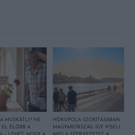
A MUSKÁTLI? NE
HŐKUPOLA SZORÍTÁSÁBAN
 EL ELŐBB A
MAGYARORSZÁG: ÍGY VISELI
 – LEHET, HOGY A
MEG A SZERVEZETET A