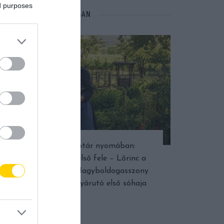
ed purposes
NÉPI NAPTÁR NYOMÁBAN
Népi naptár nyomában:
Augusztus első fele – Lőrinc a
dinnyében, Nagyboldogasszony
fénye és a nyárutó első sóhaja