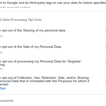
szetben minden nap!
 to Google and its third-party tags to use your data for below specifi
ogle consent section.
 magunkat, ha rendszeres sétát iktatunk be az életünkbe.
l Data Processing Opt Outs
resszió a kültéri mozgás eredménye.
o opt-out of the Sharing of my personal data.
ünket friss tavaszi finomságokkal!
In
n a friss zöldségek, gyümölcsök: spárga, gomba, retek,
o opt-out of the Sale of my Personal Data.
ling. Napi 7-10 adag zöldség-gyümölcs segít csökkenteni a
In
ulásának esélyét.
to opt-out of processing my Personal Data for Targeted
ing.
In
lis allergia elkerülésére!
o opt-out of Collection, Use, Retention, Sale, and/or Sharing
ersonal Data that Is Unrelated with the Purposes for which it
ergiások számára-mindenféle pollen száll a levegőben.
lected.
Out
blakokat, napszemüveget viselni a szabadban, időben
ges.
consents