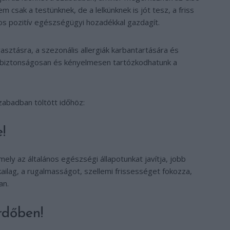
 csak a testünknek, de a lelkünknek is jót tesz, a friss
s pozitív egészségügyi hozadékkal gazdagít.
sztásra, a szezonális allergiák karbantartására és
r biztonságosan és kényelmesen tartózkodhatunk a
abadban töltött időhöz:
!
ly az általános egészségi állapotunkat javítja, jobb
ikailag, a rugalmasságot, szellemi frissességet fokozza,
an.
rdőben!