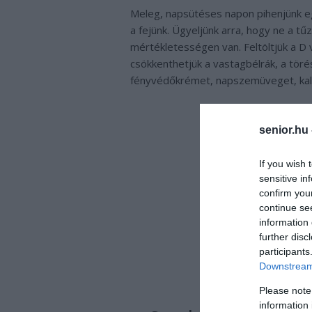
Meleg, napsütéses napon pihenjünk eg
a fejünk. Ügyeljünk arra, hogy ne a tű
mértékletességen van. Feltöltjük a D v
csökkenthetjük a vastagbélrák, a tör
fényvédőkrémet, napszemüveget, kalap
senior.hu
If you wish 
sensitive in
confirm you
continue se
information 
further disc
participants
Downstream 
Please note
information 