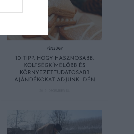
PÉNZÜGY
10 TIPP, HOGY HASZNOSABB,
KÖLTSÉGKÍMÉLŐBB ÉS
KÖRNYEZETTUDATOSABB
AJÁNDÉKOKAT ADJUNK IDÉN
2019. DECEMBER 18.