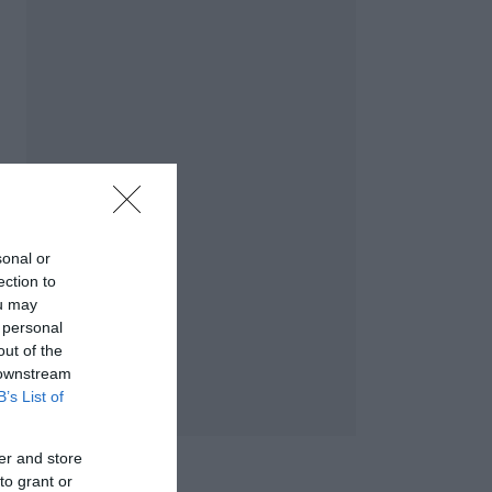
sonal or
ection to
ou may
 personal
out of the
 downstream
B’s List of
er and store
to grant or