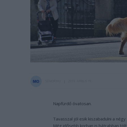
SENIOR.HU
2019. ÁPRILIS 19.
Napfürdő óvatosan.
Tavasszal jól esik kiszabadulni a négy 
Még idősebb korban is bátrabban tölt