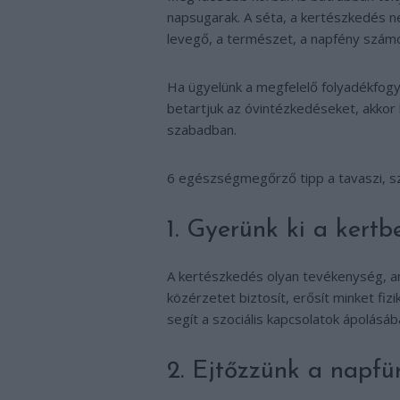
napsugarak. A séta, a kertészkedés nem
levegő, a természet, a napfény számo
Ha ügyelünk a megfelelő folyadékfogya
betartjuk az óvintézkedéseket, akko
szabadban.
6 egészségmegőrző tipp a tavaszi, sz
1. Gyerünk ki a kertbe
A kertészkedés olyan tevékenység, ame
közérzetet biztosít, erősít minket fiz
segít a szociális kapcsolatok ápolásáb
2. Ejtőzzünk a napfü