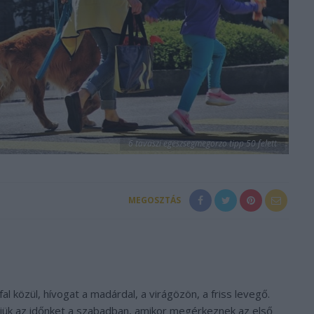
6 tavaszi egeszsegmegorzo tipp 50 felett
MEGOSZTÁS
fal közül, hívogat a madárdal, a virágözön, a friss levegő.
jük az időnket a szabadban, amikor megérkeznek az első