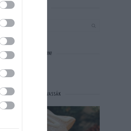
KERESÉS AZ OLDALON
VÁRUNK A FACEBOOKON!
MÁSOK ÉPPEN EZT OLVASSÁK