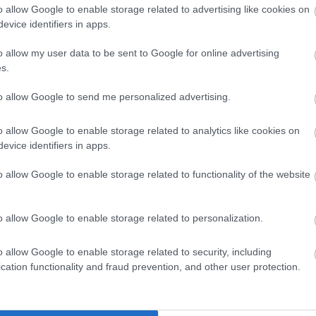
 ha mozgunk!
o allow Google to enable storage related to advertising like cookies on
evice identifiers in apps.
agyunk elfeledkezni az ivásról, márpedig ha melegszik az
o allow my user data to be sent to Google for online advertising
 kiszáradhatunk, különösen, ha mozgunk is. Ügyeljünk arra,
s.
to allow Google to send me personalized advertising.
o allow Google to enable storage related to analytics like cookies on
evice identifiers in apps.
o allow Google to enable storage related to functionality of the website
o allow Google to enable storage related to personalization.
o allow Google to enable storage related to security, including
cation functionality and fraud prevention, and other user protection.