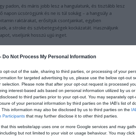
y padon, és máris jobb lesz a hangulatunk, és tisztább lesz
ző napon ücsörögjünk és ne is túl sokáig – a hangsúly a
itamin raktárakat, erősítjük csontjainkat, egyben
ések, a stroke és szívbetegségek kockázatát. Használjunk
ot, viseljünk hosszú ujjú inget.
 -
Do Not Process My Personal Information
to opt-out of the sale, sharing to third parties, or processing of your per
formation for targeted advertising by us, please use the below opt-out s
r selection. Please note that after your opt-out request is processed y
eing interest-based ads based on personal information utilized by us or
disclosed to third parties prior to your opt-out. You may separately opt-
losure of your personal information by third parties on the IAB’s list of
. This information may also be disclosed by us to third parties on the
IA
Participants
that may further disclose it to other third parties.
 that this website/app uses one or more Google services and may gath
including but not limited to your visit or usage behaviour. You may click 