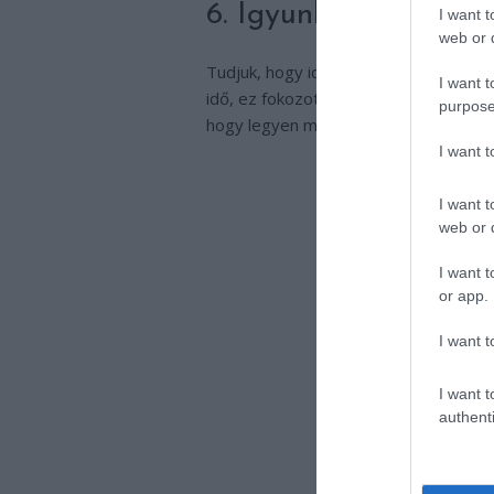
6. Igyunk sok vizet,
I want t
web or d
Tudjuk, hogy idős korban hajlamosak v
I want t
idő, ez fokozottan fontos. Könnyebben
purpose
hogy legyen meg a napi 9 pohár víz!
I want 
I want t
web or d
I want t
or app.
I want t
I want t
authenti