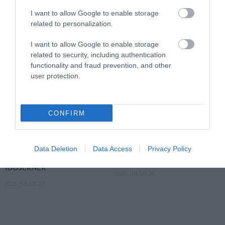
I want to allow Google to enable storage
related to personalization.
I want to allow Google to enable storage
related to security, including authentication
functionality and fraud prevention, and other
user protection.
CONFIRM
A KÖNYVTÁR, A TEMPLOM
NEM MINDEN RENDŐR
VAGY A SZOMSZÉD
RENDŐR, AKI TELEFONÁL:
NAPPALIJA? ÍGY NÉZHET KI A
EGY MONDAT, AMITŐL
Data Deletion
Data Access
Privacy Policy
JÖVŐ HŰSÖLŐHELYE
GYANAKODNI KELL
IDŐSEKNEK
2026. JÚLIUS 24.
2026. JÚLIUS 27.