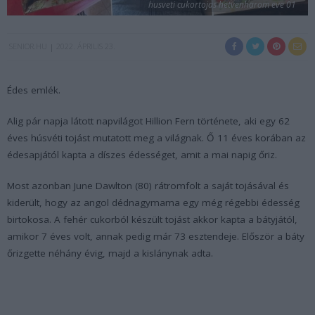
husveti cukortojas hetvenharom eve 01
SENIOR.HU
2022. ÁPRILIS 23.
Édes emlék.
Alig pár napja látott napvilágot Hillion Fern története, aki egy 62
éves húsvéti tojást mutatott meg a világnak. Ő 11 éves korában az
édesapjától kapta a díszes édességet, amit a mai napig őriz.
Most azonban June Dawlton (80) rátromfolt a saját tojásával és
kiderült, hogy az angol dédnagymama egy még régebbi édesség
birtokosa. A fehér cukorból készült tojást akkor kapta a bátyjától,
amikor 7 éves volt, annak pedig már 73 esztendeje. Először a báty
őrizgette néhány évig, majd a kislánynak adta.