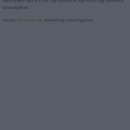
kartonpapír-figurát is rejt: egy kislányt és egy kisfiút egy bárányka
társaságában.
Forrás:
mirror.co.uk
, kiemelt kép: Lisa Prigmore