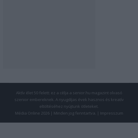
Aktív élet 50 felett: ez a célja a senior.hu magazint olvasó
szenior embereknek. A nyugdíjas évek hasznos és kreatív
eltöltéséhez nyújtunk ötleteket.
Média Online 2026 | Minden jog fenntartva. |
Impresszum