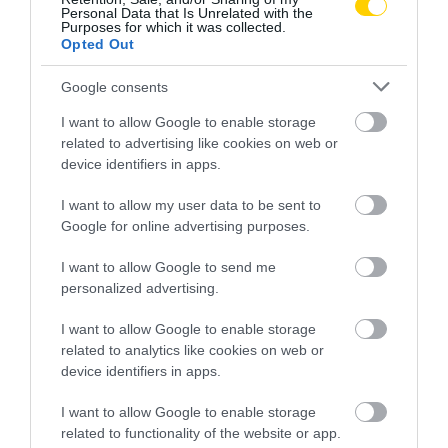
MENNI A PIACRA?
VAN A SZOLGÁLTATÁS? 7
Personal Data that Is Unrelated with the
Purposes for which it was collected.
KÉRDÉS, AMIRE MINDEN
2026. AUGUSZTUS 05.
Opted Out
IDŐSNEK TUDNIA KELL A
VÁLASZT
Google consents
2026. JÚLIUS 30.
I want to allow Google to enable storage
related to advertising like cookies on web or
device identifiers in apps.
I want to allow my user data to be sent to
Google for online advertising purposes.
I want to allow Google to send me
personalized advertising.
I want to allow Google to enable storage
related to analytics like cookies on web or
HA AZ UNOKÁD SÍRVA HÍV
A VIDEÓHÍVÁS NEM ÖLELÉS,
device identifiers in apps.
PÉNZÉRT, ELŐBB KÉRDEZD
DE NÉHA ÉLETMENTŐ LEHET:
MEG A CSALÁDI JELSZÓT
ÍGY SEGÍTHET A TECHNIKA A
I want to allow Google to enable storage
MAGÁNY ELLEN
2026. JÚLIUS 29.
related to functionality of the website or app.
2026. JÚLIUS 28.