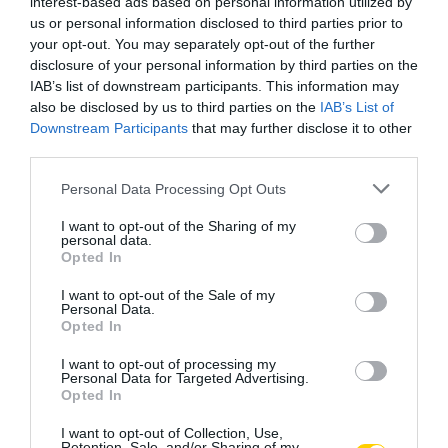
interest-based ads based on personal information utilized by
us or personal information disclosed to third parties prior to
your opt-out. You may separately opt-out of the further
HÚSVÉT
CÍMKE:
disclosure of your personal information by third parties on the
IAB’s list of downstream participants. This information may
also be disclosed by us to third parties on the
IAB’s List of
Downstream Participants
that may further disclose it to other
third parties.
AJÁNLÓ
Please note that this website/app uses one or more Google
Personal Data Processing Opt Outs
services and may gather and store information including but
not limited to your visit or usage behaviour. You may click to
I want to opt-out of the Sharing of my
personal data.
grant or deny consent to Google and its third-party tags to
Opted In
use your data for below specified purposes in below Google
consent section.
I want to opt-out of the Sale of my
Personal Data.
Opted In
I want to opt-out of processing my
Personal Data for Targeted Advertising.
Opted In
MIT EGYÜNK, HA 70 FELETT IS
FELJELENTÉS A GONDOSÓRA
I want to opt-out of Collection, Use,
SZERETNÉNK ÖNÁLLÓAN
PROGRAM ÜGYÉBEN: BAJBAN
Retention, Sale, and/or Sharing of my