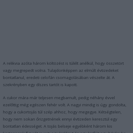
A relikvia azóta három költözést is túlélt anélkül, hogy összetört
vagy megrepedt volna. Tulajdonképpen az elmúlt évtizedeket
bontatlanul, eredeti celofán csomagolásában vészelte át. A
szekrényben egy díszes tartót is kapott.
A cukor mára már teljesen megbarnult, pedig néhány évvel
ezelőttig még egészen fehér volt. A nagyi mindig is úgy gondolta,
hogy a cukortojás túl szép ahhoz, hogy megegye. Kétségtelen,
hogy nem sokan őrizgetnének ennyi évtizeden keresztül egy
bontatlan édességet. A tojás belseje egyébként három kis