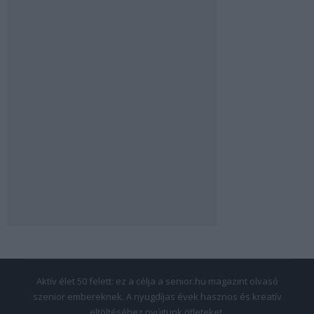
Aktív élet 50 felett: ez a célja a senior.hu magazint olvasó
szenior embereknek. A nyugdíjas évek hasznos és kreatív
eltöltéséhez nyújtunk ötleteket.