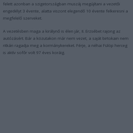
felett azonban a szigetországban muszáj megújítani a vezetői
engedélyt 3 évente, alatta viszont elegendő 10 évente felkeresni a
megfelelő szerveket.
A vezetésben maga a királynő is élen jár, II. Erzsébet rajong az
autózásért. Bár a közutakon már nem vezet, a saját birtokain nem
ritkán ragadja meg a kormánykereket. Férje, a néhai Fülöp herceg
is aktív sofőr volt 97 éves koráig.