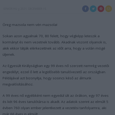
SENIOR.HU
2021. DECEMBER 15.
Öreg mazsola nem vén mazsola!
Sokan azon agyalnak 70, 80 felett, hogy végképp leteszik a
kormányt és nem vezetnek tovább. Akadnak viszont olyanok is,
akik ekkor látják elérkezettnek az időt arra, hogy a volán mögé
üljenek.
Az Egyesült Királyságban egy 99 éves nő szerzett nemrég vezetői
engedélyt, ezzel ő lett a legidősebb tanulóvezető az országban.
Példájával azt bizonyítja, hogy sosincs késő az álmunk
megvalósításához.
A 99 éves nő egyébként nem egyedül ült az órákon, egy 97 éves
és két 96 éves tanulótársa is akadt. Az adatok szerint az elmúlt 5
évben 760 olyan ember jelentkezett a vezetési tanfolyamra, aki
már 66 éves is elmúlt.