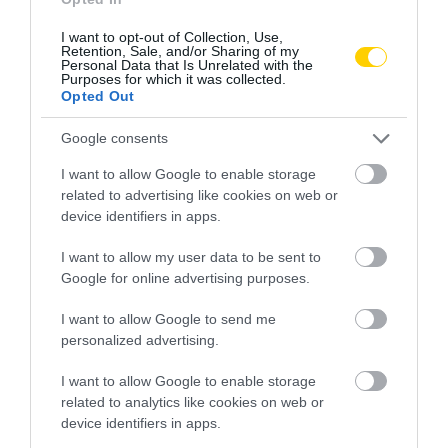
NEM TE VAGY BÉNA, CSAK AZ
MIT EGYÜNK, HA 70 FELETT IS
I want to opt-out of Collection, Use,
Retention, Sale, and/or Sharing of my
APP HISZI MAGÁRÓL, HOGY
SZERETNÉNK ÖNÁLLÓAN
Personal Data that Is Unrelated with the
MINDENKI 23 ÉVES
MENNI A PIACRA?
Purposes for which it was collected.
INFORMATIKUS
Opted Out
2026. AUGUSZTUS 05.
2026. AUGUSZTUS 07.
Google consents
I want to allow Google to enable storage
related to advertising like cookies on web or
device identifiers in apps.
I want to allow my user data to be sent to
Google for online advertising purposes.
I want to allow Google to send me
personalized advertising.
FELJELENTÉS A GONDOSÓRA
HA AZ UNOKÁD SÍRVA HÍV
I want to allow Google to enable storage
PROGRAM ÜGYÉBEN: BAJBAN
PÉNZÉRT, ELŐBB KÉRDEZD
related to analytics like cookies on web or
VAN A SZOLGÁLTATÁS? 7
MEG A CSALÁDI JELSZÓT
device identifiers in apps.
KÉRDÉS, AMIRE MINDEN
2026. JÚLIUS 29.