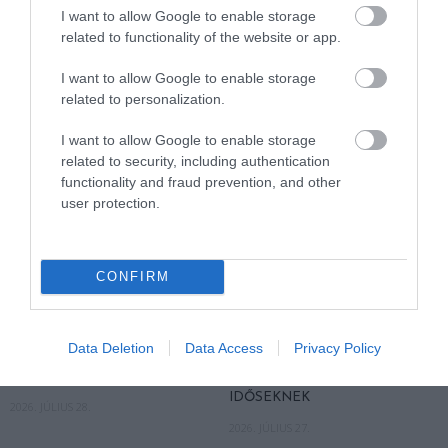
IDŐSNEK TUDNIA KELL A
I want to allow Google to enable storage
VÁLASZT
related to functionality of the website or app.
2026. JÚLIUS 30.
I want to allow Google to enable storage
related to personalization.
I want to allow Google to enable storage
related to security, including authentication
functionality and fraud prevention, and other
user protection.
CONFIRM
A VIDEÓHÍVÁS NEM ÖLELÉS,
A KÖNYVTÁR, A TEMPLOM
DE NÉHA ÉLETMENTŐ LEHET:
VAGY A SZOMSZÉD
Data Deletion
Data Access
Privacy Policy
ÍGY SEGÍTHET A TECHNIKA A
NAPPALIJA? ÍGY NÉZHET KI A
MAGÁNY ELLEN
JÖVŐ HŰSÖLŐHELYE
IDŐSEKNEK
2026. JÚLIUS 28.
2026. JÚLIUS 27.