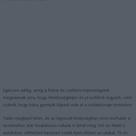
Egészen addig, amíg a fizikai és szellemi képességeink
megvannak arra, hogy felelősségteljes és jó sofőrök legyünk, nem
számít, hogy hány gyertyát fújtunk már el a születésnapi tortánkon.
Talán meglepő lehet, de az Egyesült Királyságban nincs korhatár a
vezetéshez. Bár hivatalosan nálunk is lehet még 100 év felett is
autókázni, vélhetően kevesen szelik ilyen idősen az utakat. 70 év