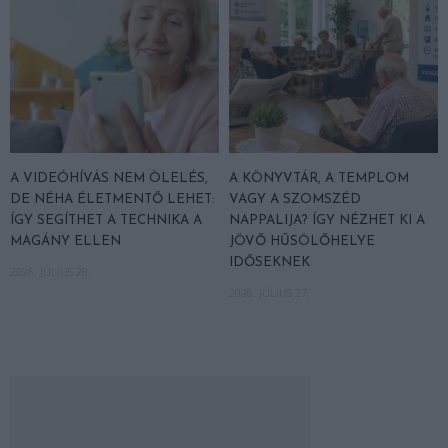
A VIDEÓHÍVÁS NEM ÖLELÉS,
A KÖNYVTÁR, A TEMPLOM
DE NÉHA ÉLETMENTŐ LEHET:
VAGY A SZOMSZÉD
ÍGY SEGÍTHET A TECHNIKA A
NAPPALIJA? ÍGY NÉZHET KI A
MAGÁNY ELLEN
JÖVŐ HŰSÖLŐHELYE
IDŐSEKNEK
2026. JÚLIUS 28.
2026. JÚLIUS 27.