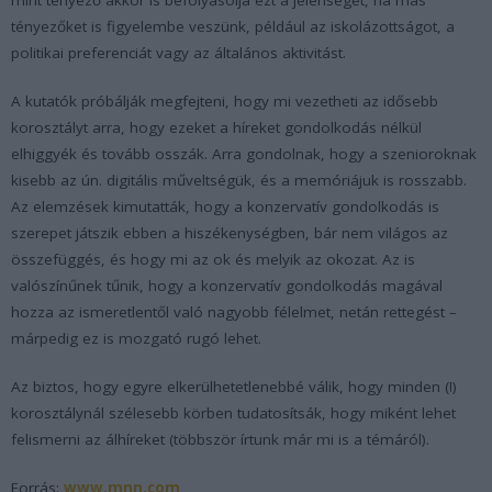
tényezőket is figyelembe veszünk, például az iskolázottságot, a
politikai preferenciát vagy az általános aktivitást.
A kutatók próbálják megfejteni, hogy mi vezetheti az idősebb
korosztályt arra, hogy ezeket a híreket gondolkodás nélkül
elhiggyék és tovább osszák. Arra gondolnak, hogy a szenioroknak
kisebb az ún. digitális műveltségük, és a memóriájuk is rosszabb.
Az elemzések kimutatták, hogy a konzervatív gondolkodás is
szerepet játszik ebben a hiszékenységben, bár nem világos az
összefüggés, és hogy mi az ok és melyik az okozat. Az is
valószínűnek tűnik, hogy a konzervatív gondolkodás magával
hozza az ismeretlentől való nagyobb félelmet, netán rettegést –
márpedig ez is mozgató rugó lehet.
Az biztos, hogy egyre elkerülhetetlenebbé válik, hogy minden (!)
korosztálynál szélesebb körben tudatosítsák, hogy miként lehet
felismerni az álhíreket (többször írtunk már mi is a témáról).
Forrás:
www.mnn.com