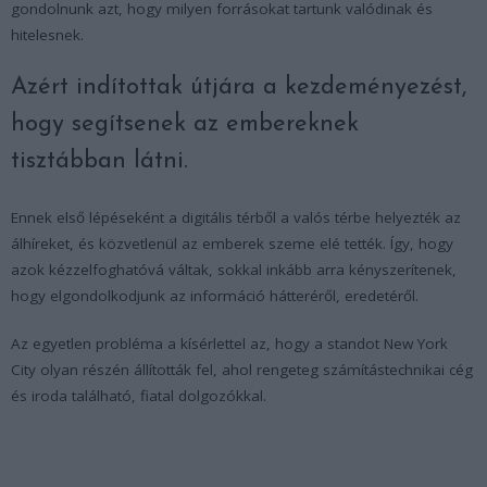
gondolnunk azt, hogy milyen forrásokat tartunk valódinak és
hitelesnek.
Azért indítottak útjára a kezdeményezést,
hogy segítsenek az embereknek
tisztábban látni.
Ennek első lépéseként a digitális térből a valós térbe helyezték az
álhíreket, és közvetlenül az emberek szeme elé tették. Így, hogy
azok kézzelfoghatóvá váltak, sokkal inkább arra kényszerítenek,
hogy elgondolkodjunk az információ hátteréről, eredetéről.
Az egyetlen probléma a kísérlettel az, hogy a standot New York
City olyan részén állították fel, ahol rengeteg számítástechnikai cég
és iroda található, fiatal dolgozókkal.