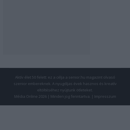
Aktív élet 50 felett: ez a célja a senior.hu magazint olvasó
szenior embereknek. A nyugdíjas évek hasznos és kreatív
eltöltéséhez nyújtunk ötleteket.
Média Online 2026 | Minden jog fenntartva. |
Impresszum