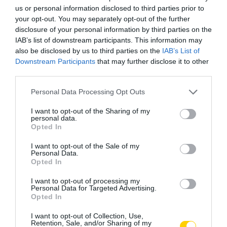
us or personal information disclosed to third parties prior to
your opt-out. You may separately opt-out of the further
disclosure of your personal information by third parties on the
IAB’s list of downstream participants. This information may
also be disclosed by us to third parties on the
IAB’s List of
Downstream Participants
that may further disclose it to other
third parties.
Please note that this website/app uses one or more Google
Personal Data Processing Opt Outs
services and may gather and store information including but
not limited to your visit or usage behaviour. You may click to
I want to opt-out of the Sharing of my
personal data.
grant or deny consent to Google and its third-party tags to
Opted In
use your data for below specified purposes in below Google
consent section.
I want to opt-out of the Sale of my
Personal Data.
Opted In
I want to opt-out of processing my
Personal Data for Targeted Advertising.
Opted In
I want to opt-out of Collection, Use,
INTERNET
KÖZÖSSÉGI MÉDIA
TECHNIKA
CÍMKE:
Retention, Sale, and/or Sharing of my