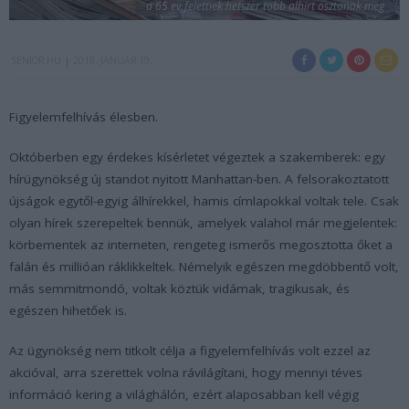
a 65 ev felettiek hetszer tobb alhirt osztanak meg
SENIOR.HU
2019. JANUÁR 19.
Figyelemfelhívás élesben.
Októberben egy érdekes kísérletet végeztek a szakemberek: egy
hírügynökség új standot nyitott Manhattan-ben. A felsorakoztatott
újságok egytől-egyig álhírekkel, hamis címlapokkal voltak tele. Csak
olyan hírek szerepeltek bennük, amelyek valahol már megjelentek:
körbementek az interneten, rengeteg ismerős megosztotta őket a
falán és millióan ráklikkeltek. Némelyik egészen megdöbbentő volt,
más semmitmondó, voltak köztük vidámak, tragikusak, és
egészen hihetőek is.
Az ügynökség nem titkolt célja a figyelemfelhívás volt ezzel az
akcióval, arra szerettek volna rávilágítani, hogy mennyi téves
információ kering a világhálón, ezért alaposabban kell végig