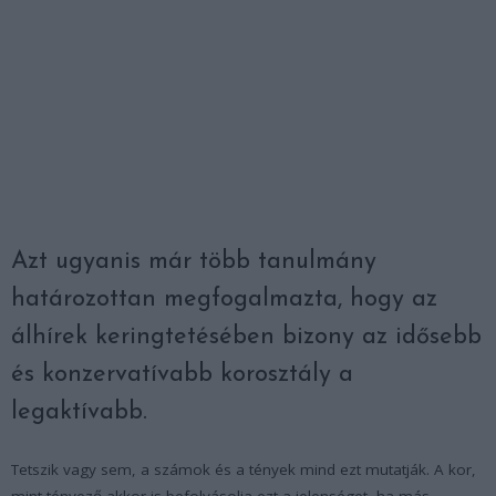
Azt ugyanis már több tanulmány
határozottan megfogalmazta, hogy az
álhírek keringtetésében bizony az idősebb
és konzervatívabb korosztály a
legaktívabb.
Tetszik vagy sem, a számok és a tények mind ezt mutatják. A kor,
mint tényező akkor is befolyásolja ezt a jelenséget, ha más