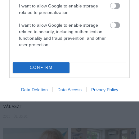
I want to allow Google to enable storage
related to personalization.
I want to allow Google to enable storage
related to security, including authentication
functionality and fraud prevention, and other
user protection.
CONFIRM
FELJELENTÉS A GONDOSÓRA
HA AZ UNOKÁD SÍRVA HÍV
PROGRAM ÜGYÉBEN: BAJBAN
PÉNZÉRT, ELŐBB KÉRDEZD
VAN A SZOLGÁLTATÁS? 7
MEG A CSALÁDI JELSZÓT
Data Deletion
Data Access
Privacy Policy
KÉRDÉS, AMIRE MINDEN
2026. JÚLIUS 29.
IDŐSNEK TUDNIA KELL A
VÁLASZT
2026. JÚLIUS 30.