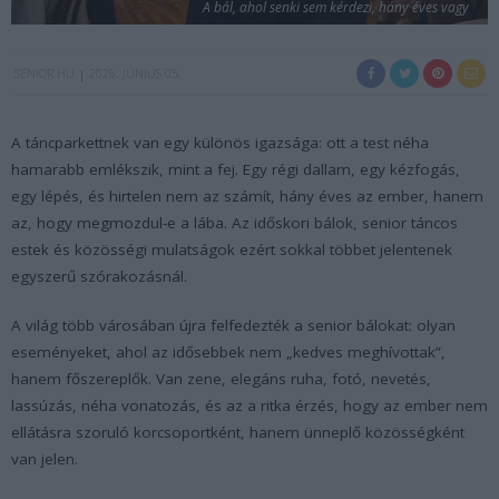
A bál, ahol senki sem kérdezi, hány éves vagy
SENIOR.HU
2026. JÚNIUS 05.
A táncparkettnek van egy különös igazsága: ott a test néha
hamarabb emlékszik, mint a fej. Egy régi dallam, egy kézfogás,
egy lépés, és hirtelen nem az számít, hány éves az ember, hanem
az, hogy megmozdul-e a lába. Az időskori bálok, senior táncos
estek és közösségi mulatságok ezért sokkal többet jelentenek
egyszerű szórakozásnál.
A világ több városában újra felfedezték a senior bálokat: olyan
eseményeket, ahol az idősebbek nem „kedves meghívottak”,
hanem főszereplők. Van zene, elegáns ruha, fotó, nevetés,
lassúzás, néha vonatozás, és az a ritka érzés, hogy az ember nem
ellátásra szoruló korcsoportként, hanem ünneplő közösségként
van jelen.