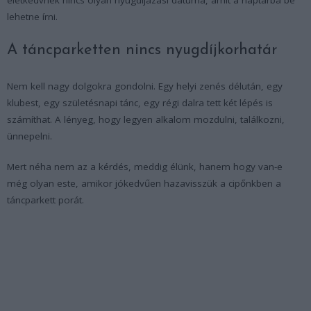
lehetne írni.
A táncparketten nincs nyugdíjkorhatár
Nem kell nagy dolgokra gondolni. Egy helyi zenés délután, egy
klubest, egy születésnapi tánc, egy régi dalra tett két lépés is
számíthat. A lényeg, hogy legyen alkalom mozdulni, találkozni,
ünnepelni.
Mert néha nem az a kérdés, meddig élünk, hanem hogy van-e
még olyan este, amikor jókedvűen hazavisszük a cipőnkben a
táncparkett porát.