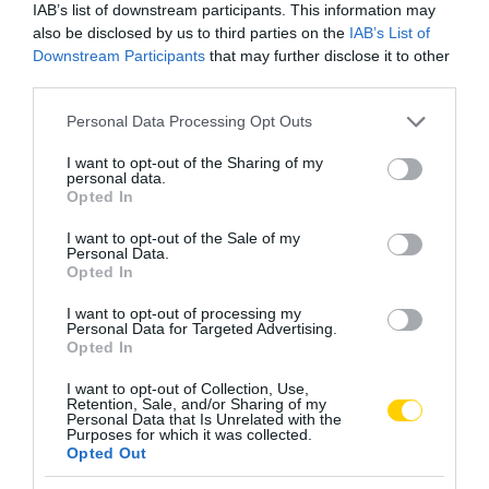
IAB’s list of downstream participants. This information may
also be disclosed by us to third parties on the
IAB’s List of
Downstream Participants
that may further disclose it to other
third parties.
Please note that this website/app uses one or more Google
Personal Data Processing Opt Outs
services and may gather and store information including but
not limited to your visit or usage behaviour. You may click to
I want to opt-out of the Sharing of my
personal data.
grant or deny consent to Google and its third-party tags to
Opted In
use your data for below specified purposes in below Google
consent section.
I want to opt-out of the Sale of my
Personal Data.
Opted In
I want to opt-out of processing my
Personal Data for Targeted Advertising.
Opted In
I want to opt-out of Collection, Use,
Retention, Sale, and/or Sharing of my
Personal Data that Is Unrelated with the
Purposes for which it was collected.
Opted Out