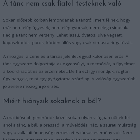
A tánc nem csak fiatal testeknek való
Sokan idősebb korban lemondanak a táncról, mert félnek, hogy
már nem elég ügyesek, nem elég gyorsak, nem elég csinosak.
Pedig a tánc nem verseny. Lehet lassú, óvatos, ülve végzett,
kapaszkodós, páros, körben állós vagy csak ritmusra ringatózás.
A mozgás, a zene és a társas jelenlét együtt különösen erős. A
tánc egyszerre dolgoztatja az egyensúlyt, a memóriát, a figyelmet,
a koordinációt és az érzelmeket. De ha ezt így mondjuk, rögtön
úgy hangzik, mint egy gyógytorna-szórólap. A valóság egyszerűbb:
jó zenére mozogni jó érzés.
Miért hiányzik sokaknak a bál?
A mai idősebb generációk közül sokan olyan világban nőttek fel,
ahol a tánc, a bál, a presszó, a művelődési ház, a szüreti mulatság
vagy a vállalati ünnepség természetes társas esemény volt. Nem
kellett app, algoritmus és „match”. Elég volt egy terem, egy