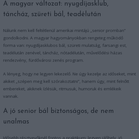
A magyar változat: nyugdíjasklub,
táncház, szüreti bál, teadélután
Nálunk nem kell feltétlenül amerikai mintájú „senior promban”
gondolkodni. A magyar hagyományokban rengeteg működő
forma van: nyugdíjasklubos bál, szüreti mulatság, farsangi est,
teadélután zenével, táncház, nótadélután, művelődési házas
rendezvény, fürdővárosi zenés program.
A lényeg, hogy ne legyen lekezelő. Ne úgy kezelje az időseket, mint
akiket „szépen meg kell szórakoztatni”, hanem úgy, mint felnőtt
embereket, akiknek ízlésük, ritmusuk, humoruk és emlékeik
vannak.
A jó senior bál biztonságos, de nem
unalmas
Idősebb résztvevőknél fontos a praktikum: legyen ülőhely, jó