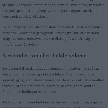
világítás, könnyen elérhető mosdó, nem csúszós padló, mérsékelt
hangerő, pihenési lehetőség, víz, és olyan program, amely nem
kényszerít senkit túlteljesítésre.
De a biztonság nem jelenthet steril hangulatot. Lehet szép terítés,
fotósarok, kedvenc régi slágerek, kívánságműsor, alkalmi ruha,
virág, humoros műsorvezető. A méltóság és a vidámság jól
megfér egymás mellett.
A család is tanulhat belőle valamit
Egy senior bál egyik legszebb üzenete a fiatalabbaknak szól: az
idős ember nem csak „gondozási feladat”. Nem csak orvosi
időpont, gyógyszerlista és bevásárlás. Hanem valaki, aki szerethet
táncolni, szép ruhát felvenni, flörtölni, nevetni, zenét kérni és
fáradtan, de boldogan hazamenni.
Aki látott már idős embert tánc közben kivirulni, az tudja, hogy az
életkedvnek nincs olyan nyugdíjazási dátuma, amit a naptárba be