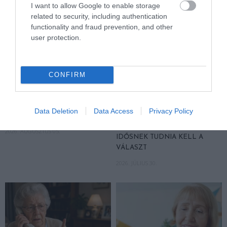
I want to allow Google to enable storage
related to security, including authentication
functionality and fraud prevention, and other
user protection.
CONFIRM
MIT EGYÜNK, HA 70 FELETT IS
FELJELENTÉS A GONDOSÓRA
SZERETNÉNK ÖNÁLLÓAN
PROGRAM ÜGYÉBEN: BAJBAN
Data Deletion
Data Access
Privacy Policy
MENNI A PIACRA?
VAN A SZOLGÁLTATÁS? 7
KÉRDÉS, AMIRE MINDEN
2026. AUGUSZTUS 05.
IDŐSNEK TUDNIA KELL A
VÁLASZT
2026. JÚLIUS 30.