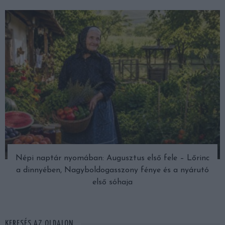
Népi naptár nyomában: Augusztus első fele – Lőrinc
a dinnyében, Nagyboldogasszony fénye és a nyárutó
első sóhaja
KERESÉS AZ OLDALON