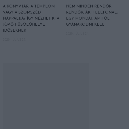
A KÖNYVTÁR, A TEMPLOM
NEM MINDEN RENDŐR
VAGY A SZOMSZÉD
RENDŐR, AKI TELEFONÁL:
NAPPALIJA? ÍGY NÉZHET KI A
EGY MONDAT, AMITŐL
JÖVŐ HŰSÖLŐHELYE
GYANAKODNI KELL
IDŐSEKNEK
2026. JÚLIUS 24.
2026. JÚLIUS 27.