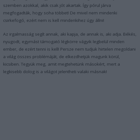
szemben azokkal, akik csak jót akartak. Így pórul járva
megfogadták, hogy soha többet! De mivel nem mindenki
csirkefogó, ezért nem is kell mindenkihez úgy állni!
Az irgalmasság segít annak, aki kapja, de annak is, aki adja. Békés,
nyugodt, egymást támogató légkörre vágyik legbelül minden
ember, de ezért tenni is kell! Persze nem tudjuk hirtelen megoldani
a világ összes problémáját, de elkezdhetjük magunk körül,
kicsiben. Tegyük meg, amit megtehetünk másokért, mert a
legkisebb dolog is a világot jelentheti valaki másnak!