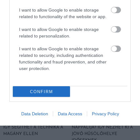
VAN A SZOLGÁLTATÁS? 7
MEG A CSALÁDI JELSZÓT
I want to allow Google to enable storage
KÉRDÉS, AMIRE MINDEN
2026. JÚLIUS 29.
related to functionality of the website or app.
IDŐSNEK TUDNIA KELL A
VÁLASZT
I want to allow Google to enable storage
2026. JÚLIUS 30.
related to personalization.
I want to allow Google to enable storage
related to security, including authentication
functionality and fraud prevention, and other
user protection.
CONFIRM
Data Deletion
Data Access
Privacy Policy
A VIDEÓHÍVÁS NEM ÖLELÉS,
A KÖNYVTÁR, A TEMPLOM
DE NÉHA ÉLETMENTŐ LEHET:
VAGY A SZOMSZÉD
ÍGY SEGÍTHET A TECHNIKA A
NAPPALIJA? ÍGY NÉZHET KI A
MAGÁNY ELLEN
JÖVŐ HŰSÖLŐHELYE