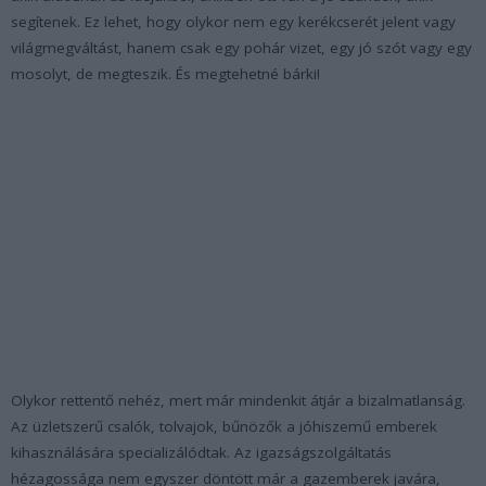
segítenek. Ez lehet, hogy olykor nem egy kerékcserét jelent vagy
világmegváltást, hanem csak egy pohár vizet, egy jó szót vagy egy
mosolyt, de megteszik. És megtehetné bárki!
Olykor rettentő nehéz, mert már mindenkit átjár a bizalmatlanság.
Az üzletszerű csalók, tolvajok, bűnözők a jóhiszemű emberek
kihasználására specializálódtak. Az igazságszolgáltatás
hézagossága nem egyszer döntött már a gazemberek javára,