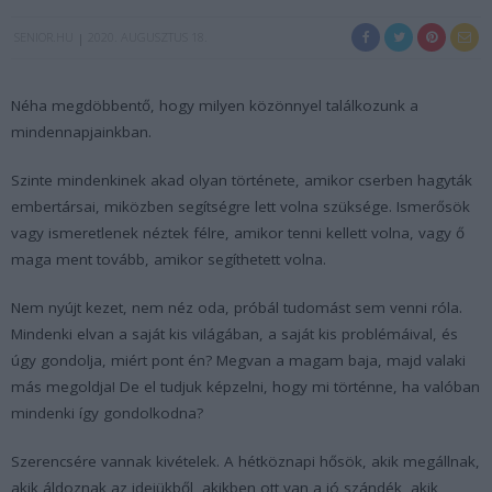
SENIOR.HU
2020. AUGUSZTUS 18.
Néha megdöbbentő, hogy milyen közönnyel találkozunk a
mindennapjainkban.
Szinte mindenkinek akad olyan története, amikor cserben hagyták
embertársai, miközben segítségre lett volna szüksége. Ismerősök
vagy ismeretlenek néztek félre, amikor tenni kellett volna, vagy ő
maga ment tovább, amikor segíthetett volna.
Nem nyújt kezet, nem néz oda, próbál tudomást sem venni róla.
Mindenki elvan a saját kis világában, a saját kis problémáival, és
úgy gondolja, miért pont én? Megvan a magam baja, majd valaki
más megoldja! De el tudjuk képzelni, hogy mi történne, ha valóban
mindenki így gondolkodna?
Szerencsére vannak kivételek. A hétköznapi hősök, akik megállnak,
akik áldoznak az idejükből, akikben ott van a jó szándék, akik