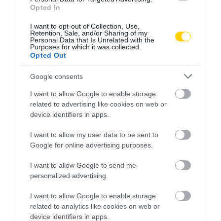
Opted In
I want to opt-out of Collection, Use,
Retention, Sale, and/or Sharing of my
Personal Data that Is Unrelated with the
NEM TE VAGY BÉNA, CSAK AZ
MIT EGYÜNK, HA 70 FELETT IS
Purposes for which it was collected.
APP HISZI MAGÁRÓL, HOGY
SZERETNÉNK ÖNÁLLÓAN
Opted Out
MINDENKI 23 ÉVES
MENNI A PIACRA?
INFORMATIKUS
2026. AUGUSZTUS 05.
Google consents
2026. AUGUSZTUS 07.
I want to allow Google to enable storage
related to advertising like cookies on web or
device identifiers in apps.
I want to allow my user data to be sent to
Google for online advertising purposes.
I want to allow Google to send me
personalized advertising.
I want to allow Google to enable storage
related to analytics like cookies on web or
FELJELENTÉS A GONDOSÓRA
HA AZ UNOKÁD SÍRVA HÍV
device identifiers in apps.
PROGRAM ÜGYÉBEN: BAJBAN
PÉNZÉRT, ELŐBB KÉRDEZD