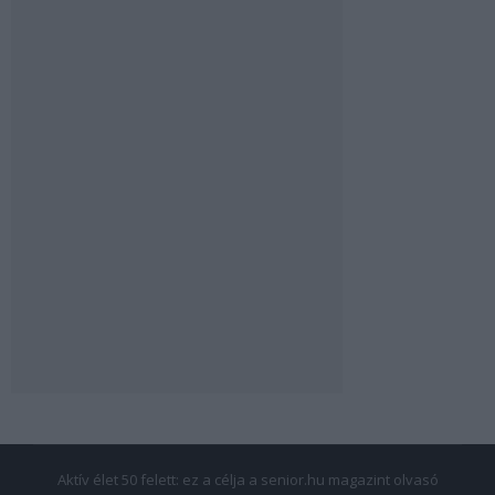
Aktív élet 50 felett: ez a célja a senior.hu magazint olvasó