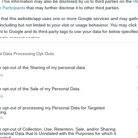
. This information may also be disclosed by us to third parties on the
IA
Participants
that may further disclose it to other third parties.
egy része a bélflóránkban is
 that this website/app uses one or more Google services and may gath
including but not limited to your visit or usage behaviour. You may click 
k az emésztésben segítenek,
 to Google and its third-party tags to use your data for below specifi
ogle consent section.
munrendszerünk önkéntes
l Data Processing Opt Outs
l kellett szembenézniük: steril kórházak, pasztörizált
o opt-out of the Sharing of my personal data.
lenített felületek. Ez a békés együttélés megszűnt hirtelen
In
s a ’régi barátság’, támogatás nem tudott tovább fejlődni.
o opt-out of the Sale of my Personal Data.
szta környezetben élünk, hanem az, hogy elkülönítettük,
In
os mikroorganizmusoktól.
to opt-out of processing my Personal Data for Targeted
ing.
In
o opt-out of Collection, Use, Retention, Sale, and/or Sharing
ersonal Data that Is Unrelated with the Purposes for which it
lected.