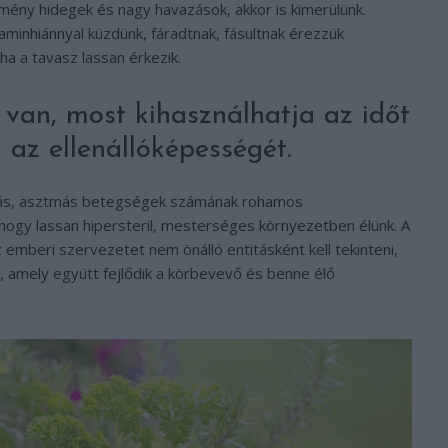
mény hidegek és nagy havazások, akkor is kimerülünk.
taminhiánnyal küzdünk, fáradtnak, fásultnak érezzük
ha a tavasz lassan érkezik.
 van, most kihasználhatja az időt
a az ellenállóképességét.
giás, asztmás betegségek számának rohamos
hogy lassan hipersteril, mesterséges környezetben élünk. A
emberi szervezetet nem önálló entitásként kell tekinteni,
 amely együtt fejlődik a körbevevő és benne élő