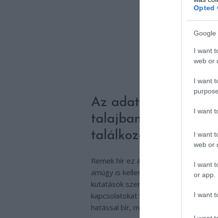
Opted 
Google 
I want t
web or d
I want t
purpose
Az adatok pedig egyr
I want 
talajban rejlő mikro
találkozásokból csak 
I want t
web or d
Remek hír ez a kertészkedők számára.
I want t
amúgy is kellemes, még ráadásként az
or app.
kutatások szerint – amelyek a gyulla
I want t
kapcsolatokat vizsgálták – előfordul
hatással bír, mint egy üveg orvosság.
I want t