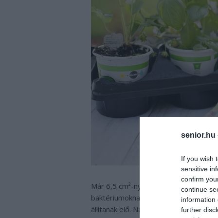
senior.hu
If you wish 
sensitive in
confirm you
Már 6,5 cm²-nyi talajban 4 milliárd apr
continue se
baktériumoknak, gombáknak ad otthon
information 
állítanak elő. Nap mint nap találkozun
further disc