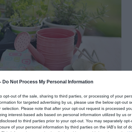
 -
Do Not Process My Personal Information
to opt-out of the sale, sharing to third parties, or processing of your per
formation for targeted advertising by us, please use the below opt-out s
r selection. Please note that after your opt-out request is processed y
ó élőlény él, a közeg fonálférgeknek, algáknak,
eing interest-based ads based on personal information utilized by us or
t, amelyek életük során megannyi vég- és mellékterméket
disclosed to third parties prior to your opt-out. You may separately opt-
k ezekkel az élőlényekkel, ott vannak a levegőben, vízben,
losure of your personal information by third parties on the IAB’s list of