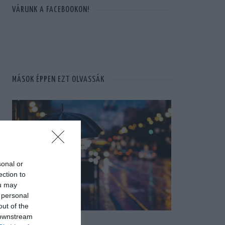
VÁRUNK A FACEBOOKON!
MÁSOK ÉPPEN EZT OLVASSÁK
sonal or
ection to
ou may
 personal
out of the
 downstream