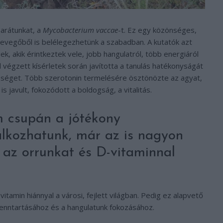
barátunkat, a
Mycobacterium vaccae
-t. Ez egy közönséges,
levegőből is belélegezhetünk a szabadban. A kutatók azt
k, akik érintkeztek vele, jobb hangulatról, több energiáról
l végzett kísérletek során javította a tanulás hatékonyságát
sséget. Több szerotonin termelésére ösztönözte az agyat,
s javult, fokozódott a boldogság, a vitalitás.
m csupán a jótékony
álkozhatunk, már az is nagyon
 az orrunkat és D-vitaminnal
tamin hiánnyal a városi, fejlett világban. Pedig ez alapvető
nntartásához és a hangulatunk fokozásához.