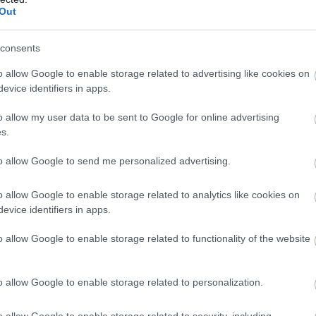
Out
consents
o allow Google to enable storage related to advertising like cookies on
evice identifiers in apps.
o allow my user data to be sent to Google for online advertising
s.
e inkább arra utalnak, hogy a
to allow Google to send me personalized advertising.
organizmusokkal való
profitálhatunk.
o allow Google to enable storage related to analytics like cookies on
evice identifiers in apps.
 Amellett, hogy a szabadban a növények közt időt tölteni
o allow Google to enable storage related to functionality of the website
 immunrendszerünknek is sokat segíthetünk ezzel. Az új
dások és egyéb betegségek, például a depresszió közti
o allow Google to enable storage related to personalization.
hat, hogy egy kis zöldség- vagy gyümölcsgondozás annyi
o allow Google to enable storage related to security, including