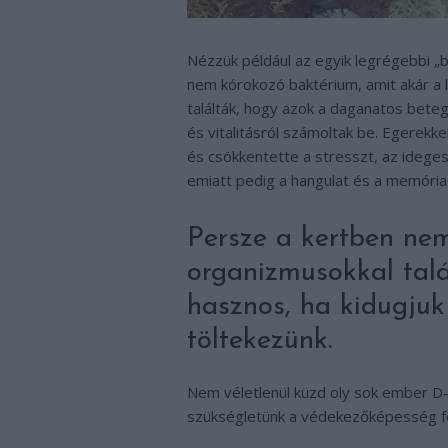
Nézzük például az egyik legrégebbi „
nem kórokozó baktérium, amit akár a 
találták, hogy azok a daganatos betege
és vitalitásról számoltak be. Egerekke
és csökkentette a stresszt, az idege
emiatt pedig a hangulat és a memória i
Persze a kertben ne
organizmusokkal tal
hasznos, ha kidugjuk
töltekezünk.
Nem véletlenül küzd oly sok ember D-vi
szükségletünk a védekezőképesség fe