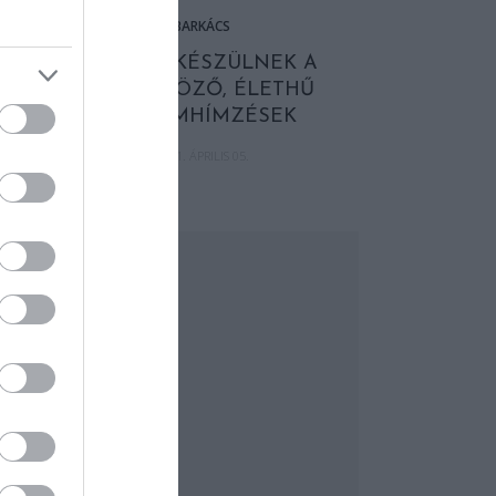
BARKÁCS
KÉZZEL KÉSZÜLNEK A
LENYŰGÖZŐ, ÉLETHŰ
SELYEMHÍMZÉSEK
2021. ÁPRILIS 05.