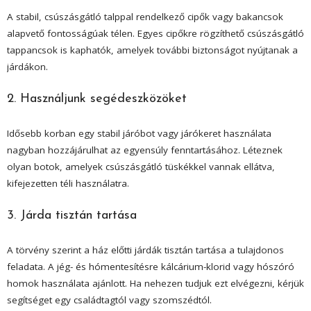
A stabil, csúszásgátló talppal rendelkező cipők vagy bakancsok
alapvető fontosságúak télen. Egyes cipőkre rögzíthető csúszásgátló
tappancsok is kaphatók, amelyek további biztonságot nyújtanak a
járdákon.
2. Használjunk segédeszközöket
Idősebb korban egy stabil járóbot vagy járókeret használata
nagyban hozzájárulhat az egyensúly fenntartásához. Léteznek
olyan botok, amelyek csúszásgátló tüskékkel vannak ellátva,
kifejezetten téli használatra.
3. Járda tisztán tartása
A törvény szerint a ház előtti járdák tisztán tartása a tulajdonos
feladata. A jég- és hómentesítésre kálcárium-klorid vagy hószóró
homok használata ajánlott. Ha nehezen tudjuk ezt elvégezni, kérjük
segítséget egy családtagtól vagy szomszédtól.