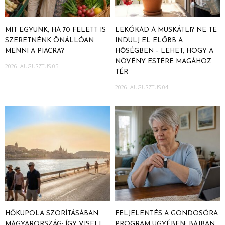
MIT EGYÜNK, HA 70 FELETT IS
LEKÓKAD A MUSKÁTLI? NE TE
SZERETNÉNK ÖNÁLLÓAN
INDULJ EL ELŐBB A
MENNI A PIACRA?
HŐSÉGBEN – LEHET, HOGY A
NÖVÉNY ESTÉRE MAGÁHOZ
2026. AUGUSZTUS 05.
TÉR
2026. AUGUSZTUS 04.
HŐKUPOLA SZORÍTÁSÁBAN
FELJELENTÉS A GONDOSÓRA
MAGYARORSZÁG: ÍGY VISELI
PROGRAM ÜGYÉBEN: BAJBAN