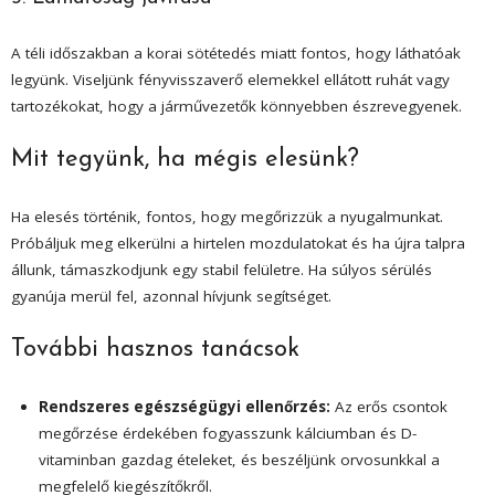
A téli időszakban a korai sötétedés miatt fontos, hogy láthatóak
legyünk. Viseljünk fényvisszaverő elemekkel ellátott ruhát vagy
tartozékokat, hogy a járművezetők könnyebben észrevegyenek.
Mit tegyünk, ha mégis elesünk?
Ha elesés történik, fontos, hogy megőrizzük a nyugalmunkat.
Próbáljuk meg elkerülni a hirtelen mozdulatokat és ha újra talpra
állunk, támaszkodjunk egy stabil felületre. Ha súlyos sérülés
gyanúja merül fel, azonnal hívjunk segítséget.
További hasznos tanácsok
Rendszeres egészségügyi ellenőrzés:
Az erős csontok
megőrzése érdekében fogyasszunk kálciumban és D-
vitaminban gazdag ételeket, és beszéljünk orvosunkkal a
megfelelő kiegészítőkről.