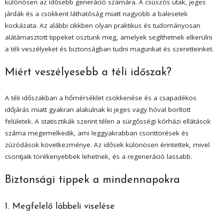
különösen az idősebb generáció számára. A csúszós utak, jeges
járdák és a csökkent láthatóság miatt nagyobb a balesetek
kockázata. Az alábbi cikkben olyan praktikus és tudományosan
alátámasztott tippeket osztunk meg, amelyek segíthetnek elkerülni
a téli veszélyeket és biztonságban tudni magunkat és szeretteinket.
Miért veszélyesebb a téli időszak?
A téli időszakban a hőmérséklet csökkenése és a csapadékos
időjárás miatt gyakran alakulnak ki jeges vagy hóval borított
felületek. A statisztikák szerint télen a sürgősségi kórházi ellátások
száma megemelkedik, ami leggyakrabban csonttörések és
zúzódások következménye. Az idősek különösen érintettek, mivel
csontjaik törékenyebbek lehetnek, és a regeneráció lassabb.
Biztonsági tippek a mindennapokra
1. Megfelelő lábbeli viselése