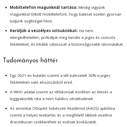
Mobiltelefon magunknál tartása:
Mindig vigyünk
magunkkal töltött mobiltelefont, hogy baleset esetén gyorsan
tudjunk segítséget hívni.
Kerüljük a veszélyes szituációkat:
Ha nem
elengedhetetlen, próbáljuk meg kerülni a jeges és csúszós
felületeket, és inkább válasszuk a biztonságosabb útvonalakat.
Tudományos háttér
Egy 2021-es kutatás szerint a téli balesetek 30%-a jeges
felületeken való elcsúszásból ered.
A WHO adatai szerint az időskorúak körében az elesés a
leggyakoribb oka a nem halálos sérüléseknek.
Az amerikai Ortopéd Sebészeti Akadémia (AAOS) ajánlása
szerint a helyes testtartás és a megfelelő lábbeli viselése
drasztikusan csökkentheti az esések kockázatát.