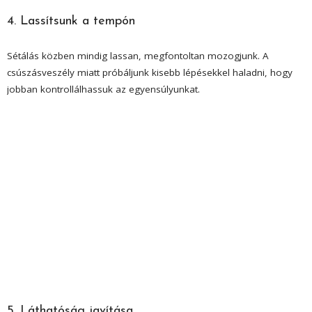
4. Lassítsunk a tempón
Sétálás közben mindig lassan, megfontoltan mozogjunk. A
csúszásveszély miatt próbáljunk kisebb lépésekkel haladni, hogy
jobban kontrollálhassuk az egyensúlyunkat.
5. Láthatóság javítása