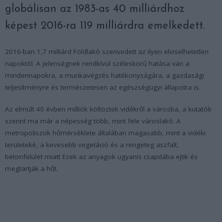
globálisan az 1983-as 40 milliárdhoz
képest 2016-ra 119 milliárdra emelkedett.
2016-ban 1,7 milliárd Földlakó szenvedett az ilyen elviselhetetlen
napoktól. A jelenségnek rendkívül széleskörű hatása van a
mindennapokra, a munkavégzés hatékonyságára, a gazdasági
teljesítményre és természetesen az egészségügyi állapotra is.
Az elmúlt 40 évben milliók költöztek vidékről a városba, a kutatók
szerint ma már a népesség több, mint fele városlakó. A
metropoliszok hőmérséklete általában magasabb, mint a vidéki
területeké, a kevesebb vegetáció és a rengeteg aszfalt,
betonfelület miatt Ezek az anyagok ugyanis csapdába ejtik és
megtartják a hőt.