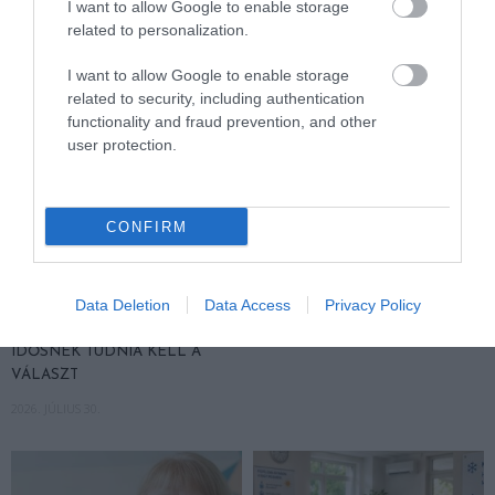
I want to allow Google to enable storage
related to personalization.
I want to allow Google to enable storage
related to security, including authentication
functionality and fraud prevention, and other
user protection.
CONFIRM
FELJELENTÉS A GONDOSÓRA
HA AZ UNOKÁD SÍRVA HÍV
PROGRAM ÜGYÉBEN: BAJBAN
PÉNZÉRT, ELŐBB KÉRDEZD
Data Deletion
Data Access
Privacy Policy
VAN A SZOLGÁLTATÁS? 7
MEG A CSALÁDI JELSZÓT
KÉRDÉS, AMIRE MINDEN
2026. JÚLIUS 29.
IDŐSNEK TUDNIA KELL A
VÁLASZT
2026. JÚLIUS 30.