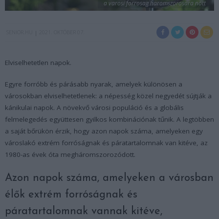
a varosi forrosag haromszorosara nott
SENIOR.HU
2021. OKTÓBER 07.
Elviselhetetlen napok.
Egyre forróbb és párásabb nyarak, amelyek különösen a
városokban elviselhetetlenek: a népesség közel negyedét sújtják a
kánikulai napok. A növekvő városi populáció és a globális
felmelegedés együttesen gyilkos kombinációnak tűnik. A legtöbben
a saját bőrükön érzik, hogy azon napok száma, amelyeken egy
városlakó extrém forróságnak és páratartalomnak van kitéve, az
1980-as évek óta megháromszorozódott.
Azon napok száma, amelyeken a városban
élők extrém forróságnak és
páratartalomnak vannak kitéve,