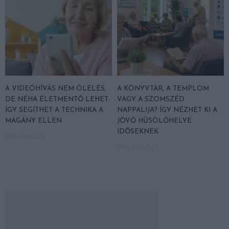
A VIDEÓHÍVÁS NEM ÖLELÉS,
A KÖNYVTÁR, A TEMPLOM
DE NÉHA ÉLETMENTŐ LEHET:
VAGY A SZOMSZÉD
ÍGY SEGÍTHET A TECHNIKA A
NAPPALIJA? ÍGY NÉZHET KI A
MAGÁNY ELLEN
JÖVŐ HŰSÖLŐHELYE
IDŐSEKNEK
2026. JÚLIUS 28.
2026. JÚLIUS 27.