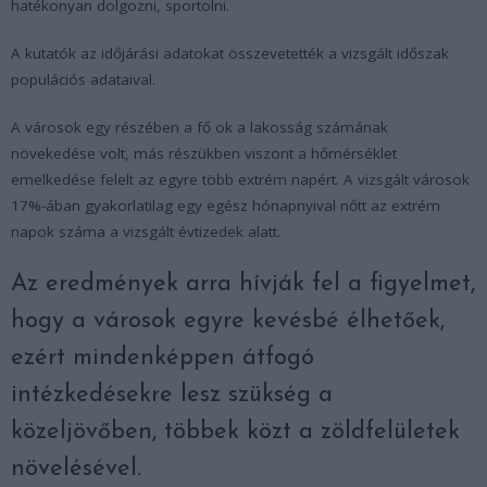
hatékonyan dolgozni, sportolni.
A kutatók az időjárási adatokat összevetették a vizsgált időszak
populációs adataival.
A városok egy részében a fő ok a lakosság számának
növekedése volt, más részükben viszont a hőmérséklet
emelkedése felelt az egyre több extrém napért. A vizsgált városok
17%-ában gyakorlatilag egy egész hónapnyival nőtt az extrém
napok száma a vizsgált évtizedek alatt.
Az eredmények arra hívják fel a figyelmet,
hogy a városok egyre kevésbé élhetőek,
ezért mindenképpen átfogó
intézkedésekre lesz szükség a
közeljövőben, többek közt a zöldfelületek
növelésével.