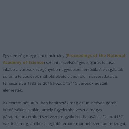
Egy nemrég megjelent tanulmány (
Proceedings of the National
Academy of Science
) szerint a szélsőséges időjárás hatása
inkább a városok szegényebb negyedeiben érződik. A vizsgálatok
során a települések műholdfelvételeit és földi műszeradatait is
felhasználva 1983 és 2016 között 13115 városok adatait
elemezték.
Az extrém hőt 30 °C-ban határozták meg az ún. nedves gömb
hőmérsékleti skálán, amely figyelembe veszi a magas
páratartalom emberi szervezetre gyakorolt hatását is. Ez kb. 41°C-
nak felel meg, amikor a legtöbb ember már nehezen tud mozogni,