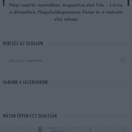
Népi naptár nyomában: Augusztus első fele – Lőrinc
a dinnyében, Nagyboldogasszony fénye és a nyárutó
első sóhaja
KERESÉS AZ OLDALON
VÁRUNK A FACEBOOKON!
MÁSOK ÉPPEN EZT OLVASSÁK