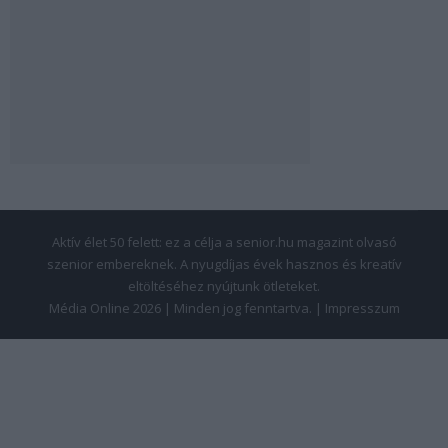
Aktív élet 50 felett: ez a célja a senior.hu magazint olvasó
szenior embereknek. A nyugdíjas évek hasznos és kreatív
eltöltéséhez nyújtunk ötleteket.
Média Online 2026 | Minden jog fenntartva. |
Impresszum