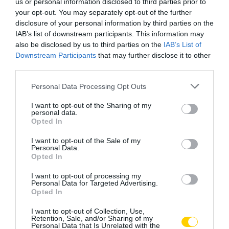
us or personal information disclosed to third parties prior to
your opt-out. You may separately opt-out of the further
disclosure of your personal information by third parties on the
IAB’s list of downstream participants. This information may
also be disclosed by us to third parties on the
IAB’s List of
Downstream Participants
that may further disclose it to other
third parties.
Please note that this website/app uses one or more Google
Personal Data Processing Opt Outs
services and may gather and store information including but
not limited to your visit or usage behaviour. You may click to
I want to opt-out of the Sharing of my
personal data.
grant or deny consent to Google and its third-party tags to
Opted In
use your data for below specified purposes in below Google
consent section.
I want to opt-out of the Sale of my
Personal Data.
Opted In
I want to opt-out of processing my
Personal Data for Targeted Advertising.
Opted In
I want to opt-out of Collection, Use,
HŐMÉRSÉKLET
Retention, Sale, and/or Sharing of my
CÍMKE:
Personal Data that Is Unrelated with the